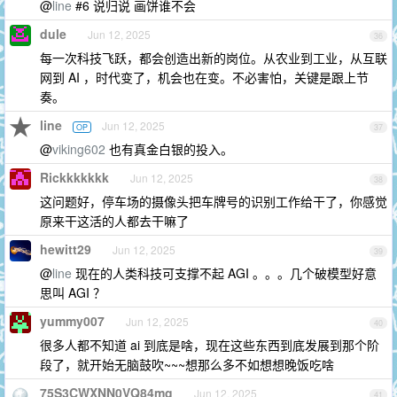
@
line
#6 说归说 画饼谁不会
dule
Jun 12, 2025
36
每一次科技飞跃，都会创造出新的岗位。从农业到工业，从互联
网到 AI ，时代变了，机会也在变。不必害怕，关键是跟上节
奏。
line
Jun 12, 2025
OP
37
@
viking602
也有真金白银的投入。
Rickkkkkkk
Jun 12, 2025
38
这问题好，停车场的摄像头把车牌号的识别工作给干了，你感觉
原来干这活的人都去干嘛了
hewitt29
Jun 12, 2025
39
@
line
现在的人类科技可支撑不起 AGI 。。。几个破模型好意
思叫 AGI ？
yummy007
Jun 12, 2025
40
很多人都不知道 ai 到底是啥，现在这些东西到底发展到那个阶
段了，就开始无脑鼓吹~~~想那么多不如想想晚饭吃啥
75S3CWXNN0VQ84mg
Jun 12, 2025
41