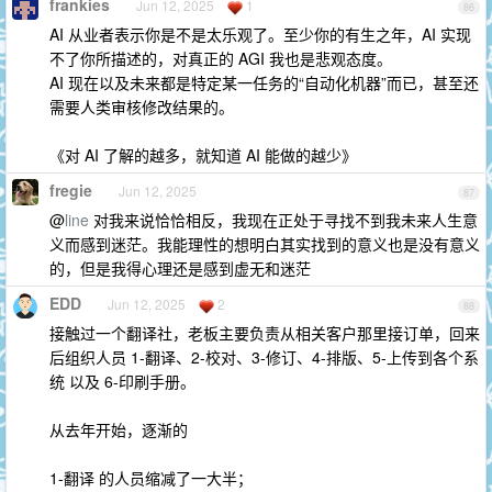
frankies
Jun 12, 2025
1
86
AI 从业者表示你是不是太乐观了。至少你的有生之年，AI 实现
不了你所描述的，对真正的 AGI 我也是悲观态度。
AI 现在以及未来都是特定某一任务的“自动化机器”而已，甚至还
需要人类审核修改结果的。
《对 AI 了解的越多，就知道 AI 能做的越少》
fregie
Jun 12, 2025
87
@
line
对我来说恰恰相反，我现在正处于寻找不到我未来人生意
义而感到迷茫。我能理性的想明白其实找到的意义也是没有意义
的，但是我得心理还是感到虚无和迷茫
EDD
Jun 12, 2025
2
88
接触过一个翻译社，老板主要负责从相关客户那里接订单，回来
后组织人员 1-翻译、2-校对、3-修订、4-排版、5-上传到各个系
统 以及 6-印刷手册。
从去年开始，逐渐的
1-翻译 的人员缩减了一大半；