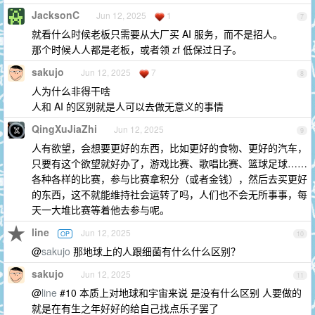
JacksonC
Jun 12, 2025
1
7
就看什么时候老板只需要从大厂买 AI 服务，而不是招人。
那个时候人人都是老板，或者领 zf 低保过日子。
sakujo
Jun 12, 2025
7
8
人为什么非得干啥
人和 AI 的区别就是人可以去做无意义的事情
QingXuJiaZhi
Jun 12, 2025
9
人有欲望，会想要更好的东西，比如更好的食物、更好的汽车，
只要有这个欲望就好办了，游戏比赛、歌唱比赛、篮球足球……
各种各样的比赛，参与比赛拿积分（或者金钱），然后去买更好
的东西，这不就能维持社会运转了吗，人们也不会无所事事，每
天一大堆比赛等着他去参与呢。
line
Jun 12, 2025
OP
10
@
sakujo
那地球上的人跟细菌有什么什么区别？
sakujo
Jun 12, 2025
11
@
line
#10 本质上对地球和宇宙来说 是没有什么区别 人要做的
就是在有生之年好好的给自己找点乐子罢了