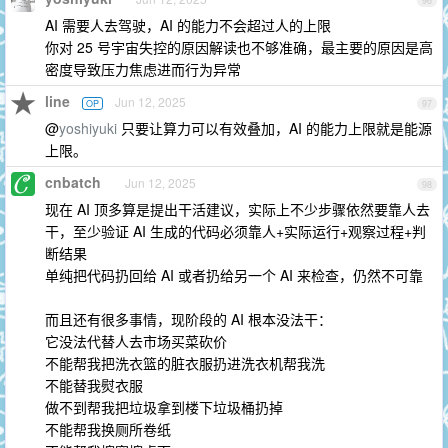
96
AI 需要人去驾驶，AI 的能力不会超过人的上限
你对 25 号宇宙失控的原因解读也不够准确，最主要的原因是高
密度导致压力焦虑进而行为异常
line
Jun 12, 2025
OP
97
@
yoshiyuki
只要让算力可以有效叠加，AI 的能力上限就是能源
上限。
cnbatch
Jun 12, 2025
98
现在 AI 顶多算是提出干活建议，实际上不少步骤依然要靠人去
干，至少验证 AI 生成的代码必须靠人+实际运行+观察过程+判
断结果
单纯把代码扔回给 AI 或者扔给另一个 AI 来检查，仍然不可靠
而且还有很多事情，现阶段的 AI 根本没法干：
它没法代替人去市场买菜砍价
不能帮我把洗衣篮的脏衣服扔进洗衣机帮我洗
不能替我熨衣服
做不到帮我把垃圾拿到楼下垃圾桶扔掉
不能帮我换厕所卷纸