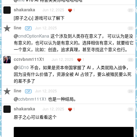
shakaraka
Jun 12, 2025
1
21
[原子之心] 游戏可以了解下
line
Jun 12, 2025
OP
22
@
cmdOptionKana
这个涉及到人类存在意义了， 可以认为是没
有意义的，也可以认为是有意义的。选择相信有意义，就要给它
一个意义，比如：创造，追求真理，甚至寻找这个意义也行。
cctvbnm111X1
Jun 12, 2025
1
23
@
SD10
不会，如果是资本帝国掌握了 AI ，人类就陷入战争，
因为没有什么价值了，资源全被 AI 占领了，要么被殖民要么死
的差不多了
line
Jun 12, 2025
OP
24
@
cctvbnm111X1
也是一种结局。
shakaraka
Jun 12, 2025
1
25
原子之心可以看看这个