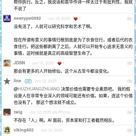
帮你执行。反之，我说话和袁华作诗一样太过于有批判性，我就
不说了
newtype0092
Jun 12, 2025
2
31
没有活了，人就可以研究科学和艺术了啊。
现在所谓有意义的事情归根到底是为了衣食住行，或者后代的衣
食住行。把这些都剥离了之后，人就可以开始专心追求无意义的
事情，这时候就是真正的高级智慧生命了。
JDSN
Jun 12, 2025
1
32
那会有更多的人开始修仙，这个从古至今都没变化。
line
Jun 12, 2025
OP
33
@
HUZHUANGZHUANG
决策价值也需要专业素质吧。 我的假
设是人在非常专业深入的领域可能还有价值。如果，连这个价值
也没有了， 那这个想法就不成立。
twig
Jun 12, 2025 via iPhone
34
不存在「人」啊。AI 面前，资本家和打工者截然相反。
viking602
Jun 12, 2025
35