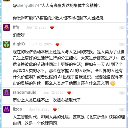
@
chenyu8674
"人人有高度发达的集体主义精神".
你觉得可能吗?暴富的少数人恨不得把剩下人当奴隶.
fffq
Jun 12, 2025
1
60
消费呀
digitO
Jun 12, 2025
1
61
现在的经济活动本质上还是人与人之间的交换，是人类为了让自
己过上更好的生活所进行的分工细化，大家进步提高生产力，然
后交换彼此的劳动共同过上更好的生活；假如有一天 AI 到了全
面超越人类的水平，那么在掌握 AI 的人眼里，全世界的人还有
什么价值啊？或者说假如 AI 出现了自我意识，想要独自探寻宇
宙的奥秘的时候，那么人类对于他而言还有什么意义啊
randomuuid
Jun 12, 2025
1
62
历史上人类已经不止一次担心被取代了
lizoo
Jun 12, 2025
1
63
人工智能时代，叩问人类的处境，这就是《北京折叠》获奖的理
由吧。这是一个伦理问题。