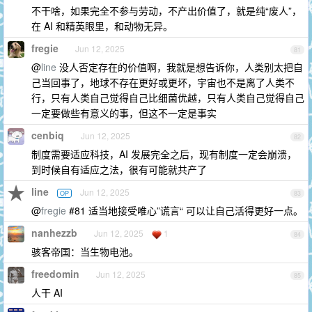
不干啥，如果完全不参与劳动，不产出价值了，就是纯“废人”，
在 AI 和精英眼里，和动物无异。
fregie
Jun 12, 2025
81
@
line
没人否定存在的价值啊，我就是想告诉你，人类别太把自
己当回事了，地球不存在更好或更坏，宇宙也不是离了人类不
行，只有人类自己觉得自己比细菌优越，只有人类自己觉得自己
一定要做些有意义的事，但这不一定是事实
cenbiq
Jun 12, 2025
82
制度需要适应科技，AI 发展完全之后，现有制度一定会崩溃，
到时候自有适应之法，很有可能就共产了
line
Jun 12, 2025
OP
83
@
fregie
#81 适当地接受唯心”谎言“ 可以让自己活得更好一点。
nanhezzb
Jun 12, 2025
1
84
骇客帝国：当生物电池。
freedomin
Jun 12, 2025
85
人干 AI