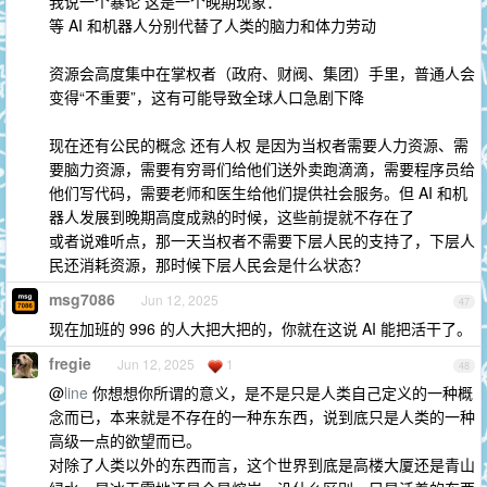
我说一个暴论 这是一个晚期现象：
等 AI 和机器人分别代替了人类的脑力和体力劳动
资源会高度集中在掌权者（政府、财阀、集团）手里，普通人会
变得“不重要”，这有可能导致全球人口急剧下降
现在还有公民的概念 还有人权 是因为当权者需要人力资源、需
要脑力资源，需要有穷哥们给他们送外卖跑滴滴，需要程序员给
他们写代码，需要老师和医生给他们提供社会服务。但 AI 和机
器人发展到晚期高度成熟的时候，这些前提就不存在了
或者说难听点，那一天当权者不需要下层人民的支持了，下层人
民还消耗资源，那时候下层人民会是什么状态？
msg7086
Jun 12, 2025
47
现在加班的 996 的人大把大把的，你就在这说 AI 能把活干了。
fregie
Jun 12, 2025
1
48
@
line
你想想你所谓的意义，是不是只是人类自己定义的一种概
念而已，本来就是不存在的一种东东西，说到底只是人类的一种
高级一点的欲望而已。
对除了人类以外的东西而言，这个世界到底是高楼大厦还是青山