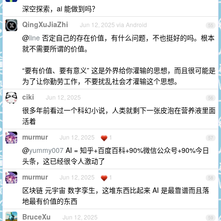
深空探索，ai 能做到吗？
QingXuJiaZhi
Jun 12, 2025 via Android
55
@
line
否定自己的存在价值，有什么问题，不也挺好的吗。根本
就不需要所谓的价值。
“要有价值、要有意义” 这是外界给你灌输的思想，而且很可能是
为了让你勤劳工作，不要扰乱社会才灌输这个思想。
ciki
Jun 12, 2025
56
很多年前看过一个科幻小说，人类就剩下一张皮泡在营养液里面
活着
murmur
Jun 12, 2025
1
57
@
yummy007
AI = 知乎+百度百科+90%微信公众号+90%今日
头条，这已经很令人激动了
murmur
Jun 12, 2025
1
58
区块链 元宇宙 数字孪生，这堆东西比起来 AI 是最靠谱而且落
地最有价值的东西
BruceXu
Jun 12, 2025
59