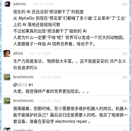
satoru
Jun 12, 2025
92
现在的 AI 还远没到“把活都干了”的程度
从 AlphaGo 到现在“预言家”们都喊了多少遍“工业革命”了“工业”
上的 AI 落地还是屈指可数
不过如果真的出现“把活都干了”级别的 AI
人类为什么一定要“干啥”呢？世界可以变成一个巨大的动物园，
人类跟猴子一样由 AI 饲养员养着，啥也不干。
akira
Jun 12, 2025
93
生产力高度发达， 物质极大丰富。。这不就是妥妥的 共产主义
社会追求的么
levelworm
Jun 12, 2025
94
@
SD10
#1
大佬，我觉得终产者的世界更加现实。。。
levelworm
Jun 12, 2025
95
我琢磨着，到那时候，至少需要很多维护机器人的岗位。机器人
能不能维护好自己？最后总归还是需要人的吧。我买了电烙铁一
套设备，准备在家自学 electronics repair 。
yoshiyuki
Jun 12, 2025