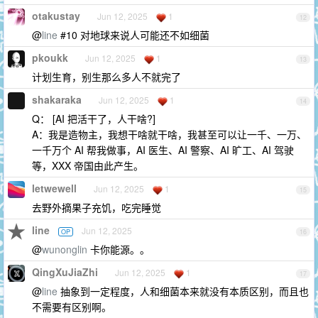
otakustay
Jun 12, 2025
1
12
@
line
#10 对地球来说人可能还不如细菌
pkoukk
Jun 12, 2025
1
13
计划生育，别生那么多人不就完了
shakaraka
Jun 12, 2025
1
14
Q： [AI 把活干了，人干啥?]
A：我是造物主，我想干啥就干啥，我甚至可以让一千、一万、
一千万个 AI 帮我做事，AI 医生、AI 警察、AI 旷工、AI 驾驶
等，XXX 帝国由此产生。
letwewell
Jun 12, 2025
1
15
去野外摘果子充饥，吃完睡觉
line
Jun 12, 2025
OP
16
@
wunonglin
卡你能源。。
QingXuJiaZhi
Jun 12, 2025
1
17
@
line
抽象到一定程度，人和细菌本来就没有本质区别，而且也
不需要有区别啊。