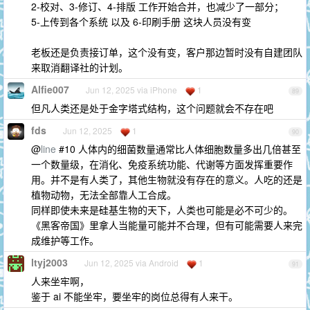
2-校对、3-修订、4-排版 工作开始合并，也减少了一部分；
5-上传到各个系统 以及 6-印刷手册 这块人员没有变
老板还是负责接订单，这个没有变，客户那边暂时没有自建团队
来取消翻译社的计划。
Alfie007
Jun 12, 2025 via iPhone
1
89
但凡人类还是处于金字塔式结构，这个问题就会不存在吧
fds
Jun 12, 2025
1
90
@
line
#10 人体内的细菌数量通常比人体细胞数量多出几倍甚至
一个数量级，在消化、免疫系统功能、代谢等方面发挥重要作
用。并不是有人类了，其他生物就没有存在的意义。人吃的还是
植物动物，无法全部靠人工合成。
同样即使未来是硅基生物的天下，人类也可能是必不可少的。
《黑客帝国》里拿人当能量可能并不合理，但有可能需要人来完
成维护等工作。
ltyj2003
Jun 12, 2025 via Android
1
91
人来坐牢啊，
鉴于 ai 不能坐牢，要坐牢的岗位总得有人来干。