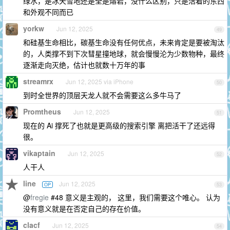
绿水，是冰天雪地还是全是熔岩，没什么区别，只是活着的东西
和外观不同而已
yorkw
Jun 12, 2025
49
和硅基生命相比，碳基生命没有任何优点，未来肯定是要被淘汰
的，人类撑不到下次彗星撞地球，就会慢慢沦为少数物种，最终
逐渐走向灭绝，估计也就数十万年的事
streamrx
Jun 12, 2025 via iPhone
50
到时全世界的顶层天龙人就不会需要这么多牛马了
Promtheus
Jun 12, 2025
51
现在的 Ai 撑死了也就是更高级的搜索引擎 离把活干了还远得
很。
vikaptain
Jun 12, 2025
52
人干人
line
Jun 12, 2025
OP
53
@
fregie
#48 意义是主观的， 这里，我们需要这个唯心。 认为
没有意义就是在否定自己的存在价值。
clacf
Jun 12, 2025
54