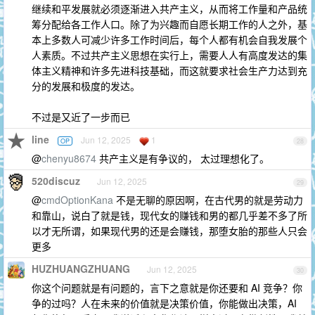
继续和平发展就必须逐渐进入共产主义，从而将工作量和产品统
筹分配给各工作人口。除了为兴趣而自愿长期工作的人之外，基
本上多数人可减少许多工作时间后，每个人都有机会自我发展个
人素质。不过共产主义思想在实行上，需要人人有高度发达的集
体主义精神和许多先进科技基础，而这就要求社会生产力达到充
分的发展和极度的发达。
不过是又近了一步而已
line
Jun 12, 2025
1
OP
28
@
chenyu8674
共产主义是有争议的， 太过理想化了。
520discuz
Jun 12, 2025
29
@
cmdOptionKana
不是无聊的原因啊，在古代男的就是劳动力
和靠山，说白了就是钱，现代女的赚钱和男的都几乎差不多了所
以才无所谓，如果现代男的还是会赚钱，那堕女胎的那些人只会
更多
HUZHUANGZHUANG
Jun 12, 2025
30
你这个问题就是有问题的，言下之意就是你还要和 AI 竞争？你
争的过吗？人在未来的价值就是决策价值，你能做出决策，AI