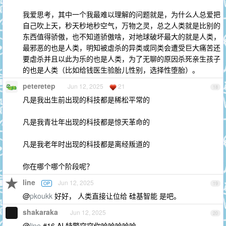
我爱思考，其中一个我最难以理解的问题就是，为什么人总爱把
自己吹上天，秒天秒地秒空气，万物之灵，总之人类就是比别的
东西值得骄傲，也不知道骄傲啥，对地球破坏最大的就是人类，
最邪恶的也是人类，明知被虐杀的异类或同类会遭受巨大痛苦还
要虐杀并且以此为乐的也是人类，为了无聊的原因杀死亲生孩子
的也是人类（比如给钱医生验胎儿性别，选择性堕胎）。
peteretep
Jun 12, 2025
21
18
凡是我出生前出现的科技都是稀松平常的
凡是我青壮年出现的科技都是惊天革命的
凡是我老年时出现的科技都是离经叛道的
你在哪个哪个阶段呢？
line
Jun 12, 2025
OP
19
@
pkoukk
好好， 人类直接让位给 硅基智能 是吧。
shakaraka
Jun 12, 2025
20
@
line
#16 AI 特警突突你哈哈哈哈哈