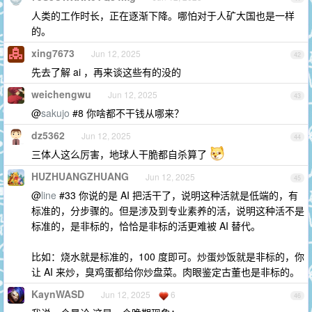
人类的工作时长，正在逐渐下降。哪怕对于人矿大国也是一样
的。
xing7673
Jun 12, 2025
42
先去了解 ai ，再来谈这些有的没的
weichengwu
Jun 12, 2025
43
@
sakujo
#8 你啥都不干钱从哪来？
dz5362
Jun 12, 2025
44
三体人这么厉害，地球人干脆都自杀算了
HUZHUANGZHUANG
Jun 12, 2025
45
@
line
#33 你说的是 AI 把活干了，说明这种活就是低端的，有
标准的，分步骤的。但是涉及到专业素养的活，说明这种活不是
标准的，是非标的，恰恰是非标的活更难被 AI 替代。
比如：烧水就是标准的，100 度即可。炒蛋炒饭就是非标的，你
让 AI 来炒，臭鸡蛋都给你炒盘菜。肉眼鉴定古董也是非标的。
KaynWASD
Jun 12, 2025
6
46