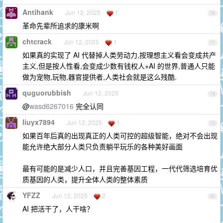
Antihank
Jun 12, 2025
1
76
革命先辈所追求的康米啊
chtcrack
Jun 12, 2025
1
77
如果真的实现了 AI 代替掉人类劳动力,按理想主义看会变成共产
主义,但是按人性看,会变成少数有钱权人+AI 的世界,普通人只能
做为宠物,玩物,器官提供者,人类社会就是这么残酷.
quguorubbish
Jun 12, 2025
78
@
wasd6267016
完全认同
liuyx7894
Jun 12, 2025
1
79
如果百年后真的出现真正的人类可控的超级智能，绝对不会出现
能允许绝大部分人类只负责躺平玩乐的各种美好画面
最有可能的是减少人口，并且完善基因工程，一代代筛选培育优
质基因的人类，提升全体人类的整体素质
YFZZ
Jun 12, 2025
2
80
AI 把活干了，人干啥？