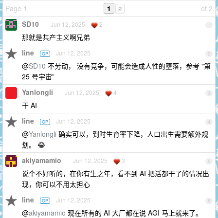
Page 1
1
of 2
2
SD10
Jun 12, 2025
2
1
那就是共产主义啊兄弟
line
Jun 12, 2025
OP
2
@
SD10
不劳动， 没有竞争，可能会造成人性的堕落，参考 "第
25 号宇宙”
Yanlongli
Jun 12, 2025
4
3
干 AI
line
Jun 12, 2025
OP
4
@
Yanlongli
确实可以，到时生育率下降，人口出生需要额外规
划。 😂
akiyamamio
Jun 12, 2025
3
5
说个不好听的，在你有生之年，看不到 AI 把活都干了的情况出
现，你可以不用太担心
line
Jun 12, 2025
OP
6
@
akiyamamio
现在所有的 AI 大厂都在说 AGI 马上就来了。