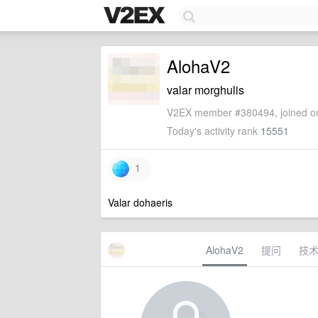
AlohaV2
valar morghulis
V2EX member #380494, joined on
Today's activity rank
15551
1
Valar dohaeris
AlohaV2
提问
技