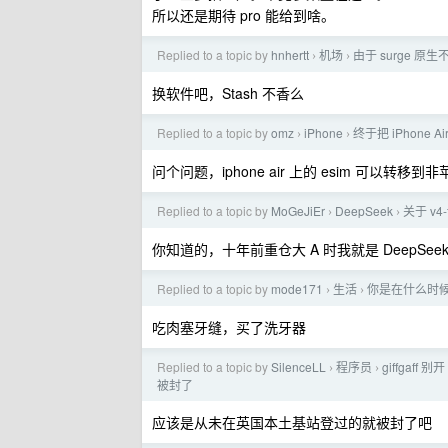
所以还是期待 pro 能给到啥。
Replied to a topic by
hnhertt
机场
由于 surge 原
›
›
换软件吧，Stash 不香么
Replied to a topic by
omz
iPhone
终于把 iPhone 
›
›
问个问题，iphone air 上的 esim 可以转移
Replied to a topic by
MoGeJiEr
DeepSeek
关于 v4
›
›
你知道的，十年前重仓大 A 时我就是 DeepSee
Replied to a topic by
mode171
生活
你是在什么时
›
›
吃肉塞牙缝，买了洗牙器
Replied to a topic by
SilenceLL
程序员
giffgaff
›
›
被封了
应该是从未在英国本土基站登过的就被封了吧