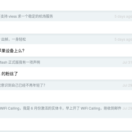
生不支持 vless 求一个稳定的机场服务
5 days ag
Air 出掉，一身轻松
5 days ag
到非苹果设备上么?
-flash 正式版我有一项声明
Jul 3
k 的粉丝了
候意识到自己已经不再年轻了？
Jul 2
 别开 WiFi Calling，我是 6 月份激活的实体卡，早上开了 WiFi Calling，刚收到邮件
Jul 2