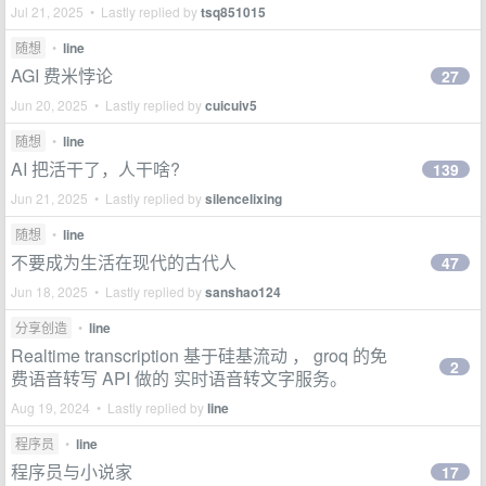
Jul 21, 2025 • Lastly replied by
tsq851015
随想
•
line
AGI 费米悖论
27
Jun 20, 2025 • Lastly replied by
cuicuiv5
随想
•
line
AI 把活干了，人干啥?
139
Jun 21, 2025 • Lastly replied by
silencelixing
随想
•
line
不要成为生活在现代的古代人
47
Jun 18, 2025 • Lastly replied by
sanshao124
分享创造
•
line
Realtime transcription 基于硅基流动 ， groq 的免
2
费语音转写 API 做的 实时语音转文字服务。
Aug 19, 2024 • Lastly replied by
line
程序员
•
line
程序员与小说家
17