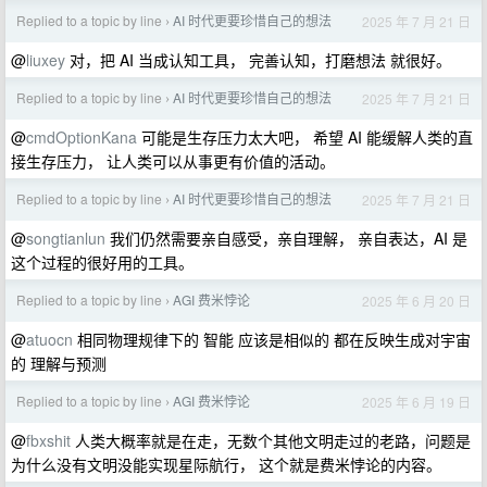
Replied to a topic by line
AI 时代更要珍惜自己的想法
2025 年 7 月 21 日
›
@
liuxey
对，把 AI 当成认知工具， 完善认知，打磨想法 就很好。
Replied to a topic by line
AI 时代更要珍惜自己的想法
2025 年 7 月 21 日
›
@
cmdOptionKana
可能是生存压力太大吧， 希望 AI 能缓解人类的直
接生存压力， 让人类可以从事更有价值的活动。
Replied to a topic by line
AI 时代更要珍惜自己的想法
2025 年 7 月 21 日
›
@
songtianlun
我们仍然需要亲自感受，亲自理解， 亲自表达，AI 是
这个过程的很好用的工具。
Replied to a topic by line
AGI 费米悖论
2025 年 6 月 20 日
›
@
atuocn
相同物理规律下的 智能 应该是相似的 都在反映生成对宇宙
的 理解与预测
Replied to a topic by line
AGI 费米悖论
2025 年 6 月 19 日
›
@
fbxshit
人类大概率就是在走，无数个其他文明走过的老路，问题是
为什么没有文明没能实现星际航行， 这个就是费米悖论的内容。