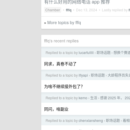
有什么好用的网络电话 app 推荐
Chamber
•
fffq
•
Dec 13, 2024
• Lastly replied by
f
More topics by fffq
»
fffq's recent replies
Replied to a topic by
lucarfulllll
职场话题
想换个赛
›
›
同求，真卷不动了
Replied to a topic by
iflyapi
职场话题
大龄程序员失
›
›
为啥不继续接外包了？
Replied to a topic by
kemo
生活
感谢 2025 年， 2
›
›
同问，啥副业
Replied to a topic by
chenxiansheng
职场话题
着相
›
›