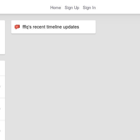
Home
Sign Up
Sign In
fffq's recent timeline updates