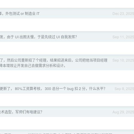
择，外包测试 or 制造业 IT
Dec 23, 202
，由于 UI 出图太慢，于是先绕过 UI 自我发挥？
Sep 11, 202
了，然后公司重新招了个经理，结果招进来后，公司把他当项目经理
Sep 10, 202
降本增效让开发自己去做需求分析和设计。
新了， 80%工资算考核， 300 总分一个 bug 扣 2 分，什么水平？
Sep 8, 202
技术选型，军师们有啥建议？
Aug 29, 202