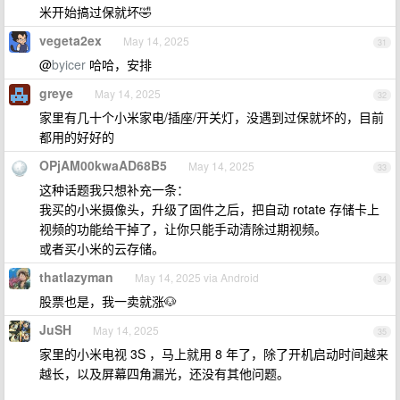
米开始搞过保就坏🤣
vegeta2ex
May 14, 2025
31
@
byicer
哈哈，安排
greye
May 14, 2025
32
家里有几十个小米家电/插座/开关灯，没遇到过保就坏的，目前
都用的好好的
OPjAM00kwaAD68B5
May 14, 2025
33
这种话题我只想补充一条：
我买的小米摄像头，升级了固件之后，把自动 rotate 存储卡上
视频的功能给干掉了，让你只能手动清除过期视频。
或者买小米的云存储。
thatlazyman
May 14, 2025 via Android
34
股票也是，我一卖就涨🐶
JuSH
May 14, 2025
35
家里的小米电视 3S ，马上就用 8 年了，除了开机启动时间越来
越长，以及屏幕四角漏光，还没有其他问题。