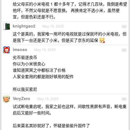
给父母买的小米电视 1 都十多年了，记得才几百块，我倒是希望
他坏，不然父母就是不愿意换。 再换肯定不选小米，虽然便
宜，但是色彩还是不行。
knightgao2
May 15, 2025
63
这个是真的，我家唯一用坏的电视就是过保就坏的小米电视，但
是我下一台还是买了小米，但是买了京东的延保
imsoso
May 15, 2025
64
劣币驱逐良币
你以为小米很良心
谁知道冥冥之中都标注了价格
人家全套用的都是刚好够用的配件
所以我买索尼
VeryZero
May 15, 2025
65
试试断电重启呢，我家之前也这样，间歇性黑屏有声音，断电重
启后又能好一些时间。
后来莫名其妙就好了，怀疑是偷偷升固件了