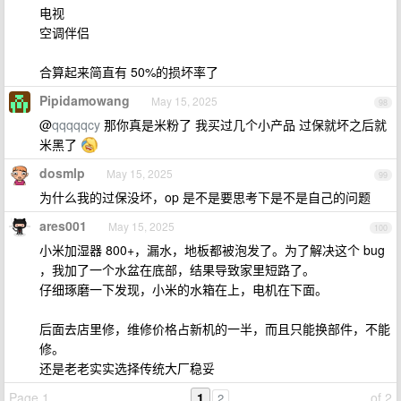
电视
空调伴侣
合算起来简直有 50%的损坏率了
Pipidamowang
May 15, 2025
98
@
qqqqqcy
那你真是米粉了 我买过几个小产品 过保就坏之后就
米黑了
dosmlp
May 15, 2025
99
为什么我的过保没坏，op 是不是要思考下是不是自己的问题
ares001
May 15, 2025
100
小米加湿器 800+，漏水，地板都被泡发了。为了解决这个 bug
，我加了一个水盆在底部，结果导致家里短路了。
仔细琢磨一下发现，小米的水箱在上，电机在下面。
后面去店里修，维修价格占新机的一半，而且只能换部件，不能
修。
还是老老实实选择传统大厂稳妥
Page 1
1
of 2
2