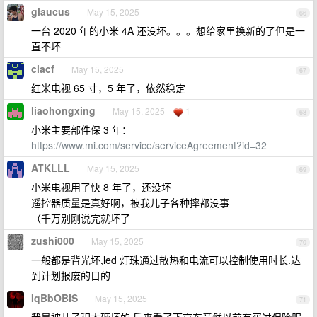
glaucus
May 15, 2025
66
一台 2020 年的小米 4A 还没坏。。。想给家里换新的了但是一
直不坏
clacf
May 15, 2025
67
红米电视 65 寸，5 年了，依然稳定
liaohongxing
May 15, 2025
1
68
小米主要部件保 3 年：
https://www.mi.com/service/serviceAgreement?id=32
ATKLLL
May 15, 2025
69
小米电视用了快 8 年了，还没坏
遥控器质量是真好啊，被我儿子各种摔都没事
（千万别刚说完就坏了
zushi000
May 15, 2025
70
一般都是背光坏,led 灯珠通过散热和电流可以控制使用时长.达
到计划报废的目的
IqBbOBIS
May 15, 2025
71