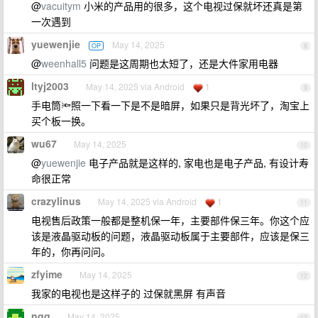
@
vacuitym
小米的产品用的很多，这个电视过保就坏还真是第
一次遇到
yuewenjie
May 14, 2025
OP
8
@
weenhall5
问题是这周期也太短了，还是大件家用电器
ltyj2003
May 14, 2025 via Android
1
9
手电筒🔦照一下看一下是不是暗屏，如果只是背光坏了，淘宝上
买个板一换。
wu67
May 14, 2025
10
@
yuewenjie
电子产品就是这样的, 家电也是电子产品, 有设计寿
命很正常
crazylinus
May 14, 2025 via Android
1
11
电视售后政策一般都是整机保一年，主要部件保三年。你这个应
该是液晶驱动板的问题，液晶驱动板属于主要部件，应该是保三
年的，你再问问。
zfyime
May 14, 2025
12
我家的电视也是这样子的 过保就黑屏 有声音
nqq
May 14, 2025
13