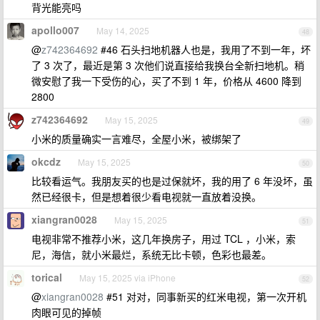
背光能亮吗
apollo007
May 14, 2025
48
@
z742364692
#46 石头扫地机器人也是，我用了不到一年，坏
了 3 次了，最近是第 3 次他们说直接给我换台全新扫地机。稍
微安慰了我一下受伤的心，买了不到 1 年，价格从 4600 降到
2800
z742364692
May 15, 2025
49
小米的质量确实一言难尽，全屋小米，被绑架了
okcdz
May 15, 2025
50
比较看运气。我朋友买的也是过保就坏，我的用了 6 年没坏，虽
然已经很卡，但是想着很少看电视就一直放着没换。
xiangran0028
May 15, 2025
51
电视非常不推荐小米，这几年换房子，用过 TCL ，小米，索
尼，海信，就小米最烂，系统无比卡顿，色彩也最差。
torical
May 15, 2025 via iPhone
52
@
xiangran0028
#51 对对，同事新买的红米电视，第一次开机
肉眼可见的掉帧