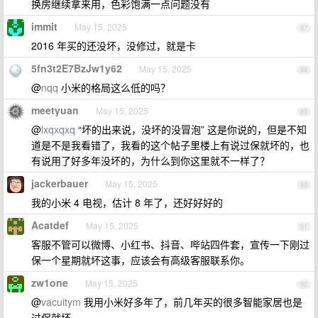
换房继续拿来用，色彩饱满一点问题没有
immit
May 15, 2025
87
2016 年买的还没坏，没修过，就是卡
5fn3t2E7BzJw1y62
May 15, 2025
88
@
nqq
小米的格局这么低的吗？
meetyuan
May 15, 2025
89
@
lxqxqxq
“坏的出来说，没坏的没冒泡” 这是你说的，但是不知
道是不是我看错了，我看的这个帖子里楼上有说过保就坏的，也
有说用了好多年没坏的，为什么到你这里就不一样了？
jackerbauer
May 15, 2025
90
我的小米 4 电视，估计 8 年了，还好好好的
Acatdef
May 15, 2025
91
客服不管可以微博、小红书、抖音、哔站四件套，宣传一下刚过
保一个星期就坏这事，应该会有高级客服联系你。
zw1one
May 15, 2025
92
@
vacuitym
我用小米好多年了，前几年买的很多智能家居也是
过保就坏。