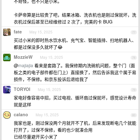
不奇怪，也不只是小米。
卡萨帝算是比较贵了吧，结果冰箱、洗衣机也是刚过保就坏，洗
衣机过保后甚至已经维修过 2 次了，完美的卡 BUG
fate
May 15, 2025
77
买过小米的即时热水饮水机、充气宝、智能插排、扫地机器人、
都是过保没多久就坏了😂
MozzieW
May 15, 2025
78
@
majiajia
看来是套路了。我保修期内洗碗机问题，整个门（面
板之类的电子部件都在门上）直接换了，然后告诉我这个属于易
损件，不保修。和京东投诉后退给我了
TORYOI
May 15, 2025
79
家电好像容易中招，买过电视、循环扇过保就坏，感觉设计寿命
就是这样
calano
May 15, 2025
80
我家也是，刚过保没两个月就开不了机，后来发现断电几个就能
打开了，过保不保修，看的也少就凑合用
已经尽量避开买小米了