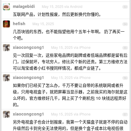
malagebidi
May 15, 2025 via Android
53
互联网产品，计划性报废，然后更新换代你懂的。
hefish
May 15, 2025
54
几百块钱的东西，也不能指望他用个五年十年啊。 扔了再买一
个吧。
xiaocongcong1
May 15, 2025 via iPhone
55
见一次回复一次，这些家电品牌的副牌或者低端品牌都是留有后
门，过保就坏，专坑穷人，修比买个新的还贵。第三方维修方法
可以淘宝或者小红书搜同样情况，都成产业链了。
xiaocongcong1
May 15, 2025 via iPhone
56
如果你们已经买了怎么办，千万不要让自带的系统联网或者升
级，只用电视盒子，就把屏幕当显示器，之前我买的海尔就是这
么坏的，官方维修好几千，网上买了个刷机包 10 块钱远程弄好
的。
xiaocongcong1
May 15, 2025 via iPhone
57
另外电视盒子也会计划报废，我第一个天猫盒子就是不停的自动
升级然后卡到完全无法使用的，但是换个盒子成本比电视低很