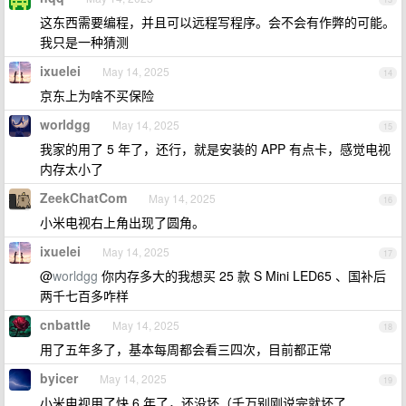
这东西需要编程，并且可以远程写程序。会不会有作弊的可能。
我只是一种猜测
ixuelei
May 14, 2025
14
京东上为啥不买保险
worldgg
May 14, 2025
15
我家的用了 5 年了，还行，就是安装的 APP 有点卡，感觉电视
内存太小了
ZeekChatCom
May 14, 2025
16
小米电视右上角出现了圆角。
ixuelei
May 14, 2025
17
@
worldgg
你内存多大的我想买 25 款 S Mini LED65 、国补后
两千七百多咋样
cnbattle
May 14, 2025
18
用了五年多了，基本每周都会看三四次，目前都正常
byicer
May 14, 2025
19
小米电视用了快 6 年了，还没坏（千万别刚说完就坏了