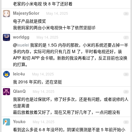
老家的小米电视 快 8 年了还好着
MajestySolor
May 14, 2025
26
电子产品就是摸奖
我爸妈家的两台小米电视快十年了依然坚挺🤣
worldgg
May 14, 2025
27
@
ixuelei
我家的是 1.5G 内存的那款，小米的系统还要占掉一半
多的内存，实际可用的只有几百 M 了，平时看电视还好，装
APP 和切 APP 会卡顿。新款的我没再看过了，反正目前也没换
的打算。
leic4u
May 14, 2025
28
我 2016 年买的，还在坚挺
QlanQ
May 14, 2025
29
我家的也是过保就坏，修了好多次，还是有问题，或者说修的人
也是离谱
最后放着放着又好了，现在又用了好几年了，一点问题没有
Youko
May 14, 2025
30
看到这么多说 6-8 年没坏的，阴谋论猜测是不是 5 年前开始小