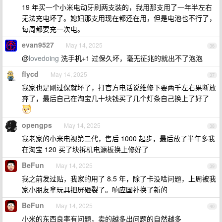
19 年买一个小米电动牙刷两支装的，我用那支用了一年半左右
无法充电坏了。媳妇那支用现在都还在用，但是电池也不行了，
每周都要充一次电。
evan9527
May 14, 2025
36
@
lovedoing
洗手机+1 过保久坏，毫无征兆的就出不了泡泡
flycd
May 14, 2025
37
我家也是刚过保就坏了，打官方电话说维修下要两千左右果断放
弃了，最后自己在淘宝几十块钱买了几个灯条自己换上了好了
opengps
May 14, 2025
38
我老家的小米电视第二代，售后 1000 起步，最后放了半年多我
在淘宝 120 买了块拆机电源板换上修好了
BeFun
May 14, 2025
39
我之前发过贴，我家的用了 8.5 年，除了卡没啥问题，上周被我
家小朋友拿玩具把屏砸裂了。响应国补换了新的
BeFun
May 14, 2025
40
小米的东西良率有问题，卖的越多出问题的自然越多