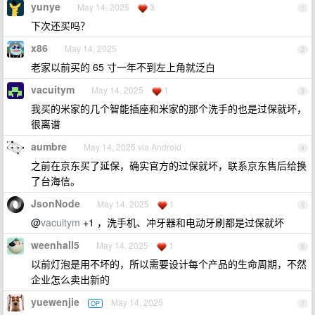
yunye
May 14, 2025
3
1
下次还买吗？
x86
May 14, 2025
2
老家以前买的 65 寸一年不到左上角就泛白
vacuitym
May 14, 2025
1
3
我买的米家的几个智能插座和米家的那个洗手的也是过保就坏，
很离谱
aumbre
May 14, 2025 via Android
4
之前在京东买了延保，确实官方的过保就坏，联系京东售后给换
了台海信。
JsonNode
May 14, 2025
1
5
@
vacuitym
+1 ，洗手机、冲牙器和电动牙刷都是过保就坏
weenhall5
May 14, 2025
1
6
以前灯泡是用不坏的，所以需要设计每个产品的生命周期，不然
企业怎么卖出新的
yuewenjie
May 14, 2025
OP
7