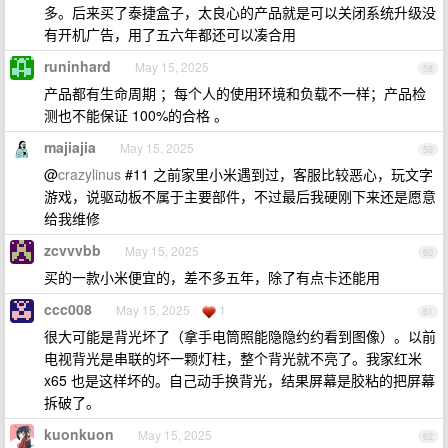
多。后来买了泰捷盒子，太良心的产品就是可以关闭系统升级没
有开机广告，用了五六年都还可以凑合用
runinhard
May 15, 2025
58
产品都有生命周期 ；每个人的使用环境和负载不一样；产品检
测也不能保证 100%的合格 。
majiajia
May 15, 2025
59
@
crazylinus
#11 之前家里小米遇到过，客服比较恶心，玩文字
游戏，说驱动板不属于主要部件，不过最后我硬刚下来还是愿意
给我维修
zcvvvbb
May 15, 2025
60
买的一款小米便宜的，差不多五年，除了有点卡还能用
ccc008
May 15, 2025
1
61
很大可能是背光坏了（拿手电筒照能隐隐约约看到图像）。以前
电视背光是串联的坏一颗灯柱，整个背光就不亮了。我家红米
x65 也是这样坏的。自己动手换背光，结果屏幕是胶粘的把屏幕
拆破了。
kuonkuon
May 15, 2025
62