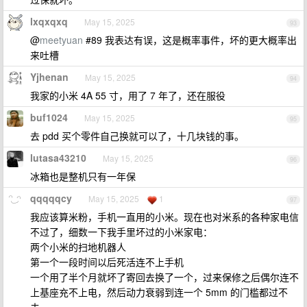
lxqxqxq
May 15, 2025
93
@
meetyuan
#89 我表达有误，这是概率事件，坏的更大概率出
来吐槽
Yjhenan
May 15, 2025
94
我家的小米 4A 55 寸，用了 7 年了，还在服役
buf1024
May 15, 2025
95
去 pdd 买个零件自己换就可以了，十几块钱的事。
lutasa43210
May 15, 2025
96
冰箱也是整机只有一年保
qqqqqcy
May 15, 2025
1
97
我应该算米粉，手机一直用的小米。现在也对米系的各种家电信
不过了，细数一下我手里坏过的小米家电：
两个小米的扫地机器人
第一个一段时间以后死活连不上手机
一个用了半个月就坏了寄回去换了一个，过来保修之后偶尔连不
上基座充不上电，然后动力衰弱到连一个 5mm 的门槛都过不