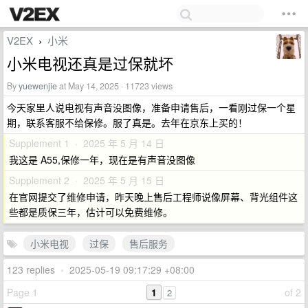
V2EX
小米
›
小米电视还真是过保就坏
By
yuewenjie
at May 14, 2025 · 11723 views
今天家里人说电视有声音没图像，准备申请售后，一看刚过保一个星
期，联系客服不给保修。服了真是。去年在京东上买的！
Supplement 1 · 2025 年 5 月 14 日
我这是 A55,保修一年，现在是有声音没图像
Supplement 2 · 2025 年 5 月 15 日
在官网提交了维修申请，昨天晚上售后工程师说像屏幕、背光组件这
些都是质保三年，估计可以免费维修。
小米电视
过保
售后服务
123 replies
•
2025-05-19 09:17:29 +08:00
Page 1
1
of 2
2