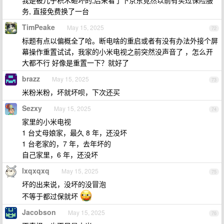
我是被儿子积木砸坏的,后来看了下京东竞然以前有买过保险服
务, 直接免费换了一台
TimPeake
May 15, 2025
72
标题有点以偏概全了哈。断电啥的重启或者有没有办法外接个屏
幕操作重置试试，我家的小米电视之前突然没声音了 ，怎么开
大都不行 好像是重置一下？就好了
brazz
May 15, 2025
73
米粉米粉，坏就坏呗，下次还买
Sezxy
May 15, 2025
74
家里的小米电视
1 台丈母娘家，最久 8 年，还没坏
1 台老家的，7 年，去年坏的
自己家里，6 年，还没坏
lxqxqxq
May 15, 2025
75
坏的出来说，没坏的没冒泡
不等于都过保就坏
Jacobson
May 15, 2025
76