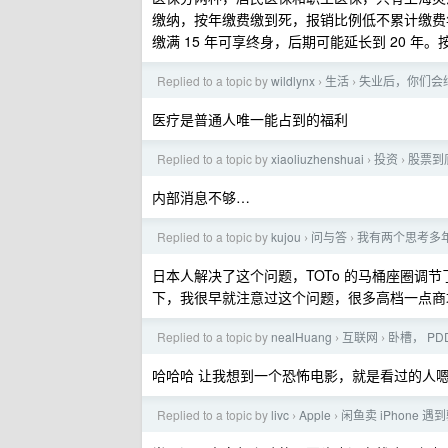
缴纳，按年缴费缴到死，报销比例低不累计缴费年
缴满 15 年可享终身，后期可能延长到 20 年。按照
Replied to a topic by
wildlynx
生活
失业后，你们会
›
›
医疗是普通人唯一能占到的福利
Replied to a topic by
xiaoliuzhenshuai
投资
股票到
›
›
内部消息不够…
Replied to a topic by
kujou
问与答
我有两个思考多
›
›
日本人解决了这个问题，TOTo 的马桶座圈调
下，我很早就注意过这个问题，很多高档一点商场全
Replied to a topic by
nealHuang
互联网
卧槽， P
›
›
哈哈哈 让我想到一个恐怖电影，就是看过的人
Replied to a topic by
livc
Apple
闲鱼卖 iPhone 遇
›
›