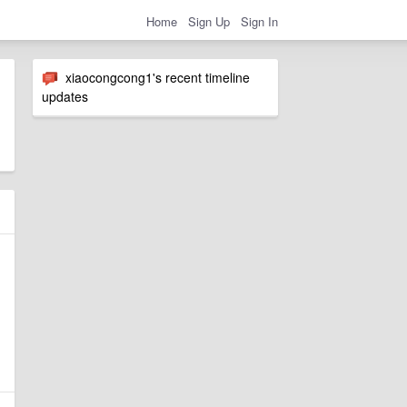
Home
Sign Up
Sign In
xiaocongcong1's recent timeline
updates