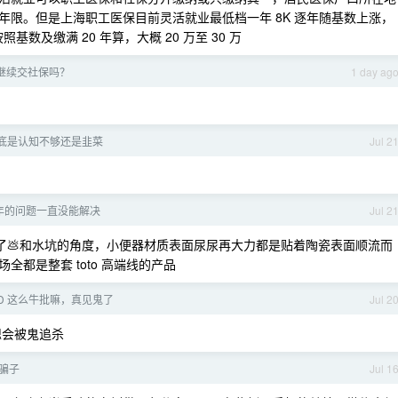
限。但是上海职工医保目前灵活就业最低档一年 8K 逐年随基数上涨，
基数及缴满 20 年算，大概 20 万至 30 万
继续交社保吗？
1 day ag
底是认知不够还是韭菜
Jul 2
年的问题一直没能解决
Jul 2
节了💩和水坑的角度，小便器材质表面尿尿再大力都是贴着陶瓷表面顺流而
都是整套 toto 高端线的产品
DD 这么牛批嘛，真见鬼了
Jul 2
嗯会被鬼追杀
到骗子
Jul 1