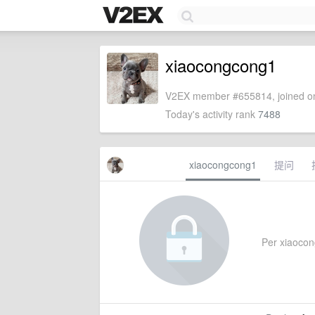
xiaocongcong1
V2EX member #655814, joined on
Today's activity rank
7488
xiaocongcong1
提问
Per xiaocong