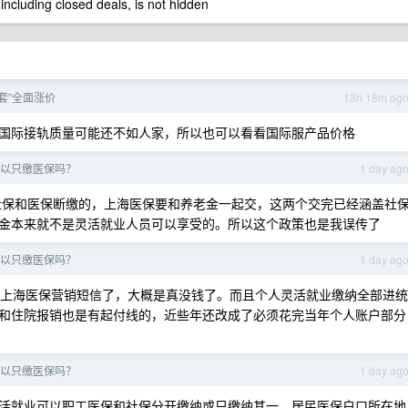
 including closed deals, is not hidden
套”全面涨价
13h 18m ag
国际接轨质量可能还不如人家，所以也可以看看国际服产品价格
以只缴医保吗？
1 day ag
保和医保断缴的，上海医保要和养老金一起交，这两个交完已经涵盖社
金本来就不是灵活就业人员可以享受的。所以这个政策也是我误传了
以只缴医保吗？
1 day ag
上海医保营销短信了，大概是真没钱了。而且个人灵活就业缴纳全部进统
和住院报销也是有起付线的，近些年还改成了必须花完当年个人账户部分
以只缴医保吗？
1 day ag
活就业可以职工医保和社保分开缴纳或只缴纳其一，居民医保户口所在地