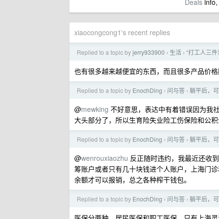
Deals
info,
xiaocongcong1's recent replies
Replied to a topic by
jerry933900
生活
“打工人三件
›
›
也有很多越来越便宜的东西，而且很多产品价格
Replied to a topic by
EnochDing
问与答
躺平后，可
›
›
@
mewking
不好意思，表达中有着错误因为我社
大头部分了，所以生育险失业险工伤保险和公积
Replied to a topic by
EnochDing
问与答
躺平后，可
›
›
@
wenrouxiaozhu
反正随时违约，我最近还收到
筹账户或者只有几十块钱进个人账户，上海门诊
余额才可以报销，总之各种榨干钱包。
Replied to a topic by
EnochDing
问与答
躺平后，可
›
›
医保分两种，居民医保和职工医保，只有上海灵