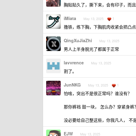
胸贴贴久了，撕下来，会有印子，而且
iMiata
1
May 13, 2025
撸铁，练下胸，下胸肌肉收紧会把凸点
QingXuJiaZhi
May 13, 2025
男人上半身脱光了都属于正常
lavvrence
May 13, 2025
割了。
JunNKG
1
May 13, 2025
怕啥，突出不是很正常吗？谁没有？
那你裤裆 鼓一块， 怎么办？穿紧身裤
没必要给自己整这些，你我凡人， 不
EJW
May 13, 2025