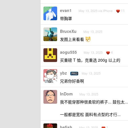
evan1
11
May 13, 2025 via iPhone
带胸罩
BruceXu
May 13, 2025
发图上来看看
aogu555
4
May 13, 2025
买重磅 T 恤，克重选 200g 以上的
ybz
May 13, 2025
PRO
兄弟你好香啊
InDom
May 13, 2025
我不能穿那种很柔软的裤子... 鼓包太...
一般都是宽松 面料有点型的才行...
hefish
1
May 13, 2025