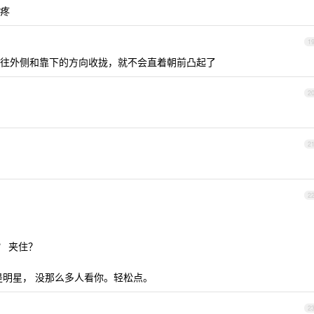
疼
1
往外侧和靠下的方向收拢，就不会直着朝前凸起了
2
2
2
？ 夹住？
是明星， 没那么多人看你。轻松点。
2