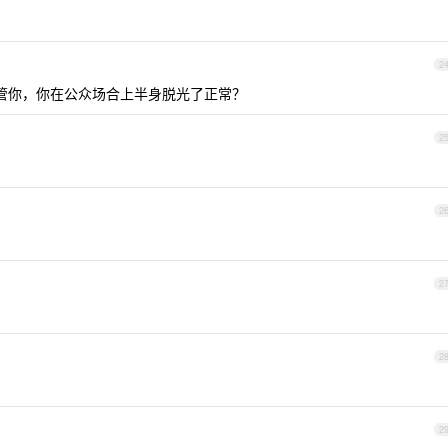
2
管你，你在公众场合上半身脱光了正常？
2
2
2
2
2