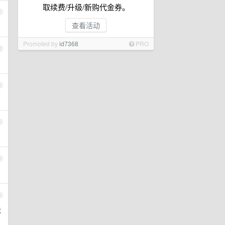
取续费/升级/新购代金券。
1
查看活动
Promoted by
id7368
PRO
2
3
4
5
6
法