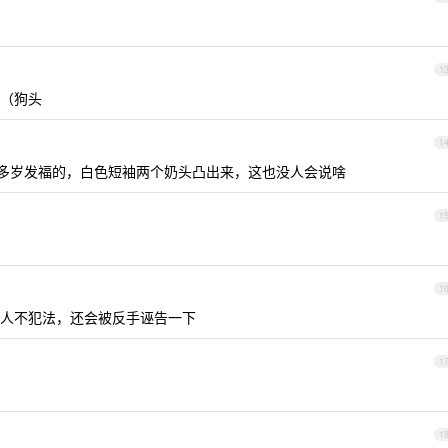
1
（狗头
1
0 多岁发福的，白色短袖两个奶头凸出来，这也没人会说啥
1
1
人不犯法，还会被反手诬告一下
1
1