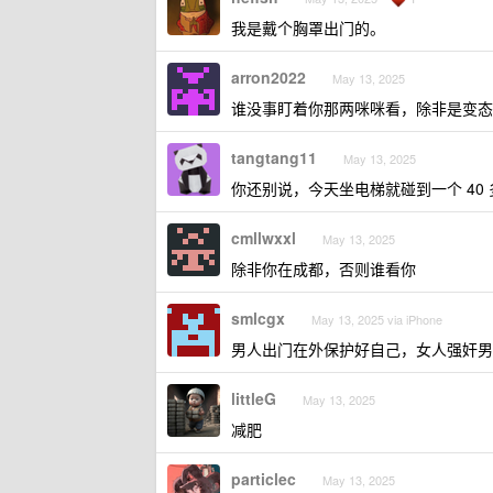
我是戴个胸罩出门的。
arron2022
May 13, 2025
谁没事盯着你那两咪咪看，除非是变态
tangtang11
May 13, 2025
你还别说，今天坐电梯就碰到一个 4
cmllwxxl
May 13, 2025
除非你在成都，否则谁看你
smlcgx
May 13, 2025 via iPhone
男人出门在外保护好自己，女人强奸男
littleG
May 13, 2025
减肥
particlec
May 13, 2025