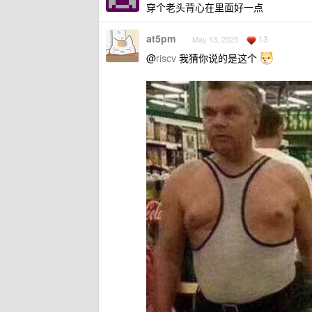
穿个老头背心在里面好一点
at5pm
13
May 13, 2025
@
riscv
我猜你说的是这个