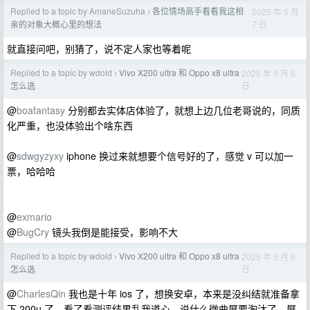
Replied to a topic by AmaneSuzuha
各位情场高手看看我这相
2025 年 5 月
›
7 日
亲的对象大概心里的想法
就直接问吧，别猜了，说不定人家也等着呢
Replied to a topic by wdold
Vivo X200 ultra 和 Oppo x8 ultra
2025 年 5 月 6
›
日
怎么选
@
boafantasy
分别都去实体店体验了，就想上边几位老哥说的，同质
化严重，也没体验出个啥东西
@
sdwgyzyxy
iphone 换过来就想要个信号好的了，感觉 v 可以加一
票，哈哈哈
@
exmario
@
BugCry
镜头我倒是能接受，影响不大
Replied to a topic by wdold
Vivo X200 ultra 和 Oppo x8 ultra
2025 年 5 月 6
›
日
怎么选
@
CharlesQin
我也是十年 ios 了，想换安卓，本来是没纠结就准备拿
下 200u 了，看了看测评结果乱我道心，说什么微曲屏要淘汰了，屏