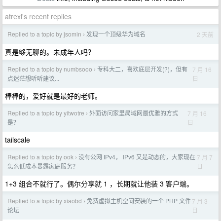
atrexl's recent replies
Replied to a topic by jsomin
发现一个顶级华为域名
2 天前
›
真是够无聊的。未成年人吗？
Replied to a topic by numbsooo
专科大二，喜欢底层开发(?)，但有
7 月 16
›
日
点迷茫想听听建议...
棒棒的，爱好就是最好的老师。
Replied to a topic by yitwotre
外面访问家里局域网最优雅的方式
7 月 16
›
日
是？
tailscale
Replied to a topic by ook
没有公网 IPv4， IPv6 又是动态的，大家现在
7 月 7
›
日
怎么低成本暴露家庭服务？
1+3 组合不就行了。偶尔分享就 1 ，长期就让他装 3 客户端。
Replied to a topic by xiaobd
免费虚拟主机空间安装的一个 PHP 文件
7 月 3
›
日
论坛