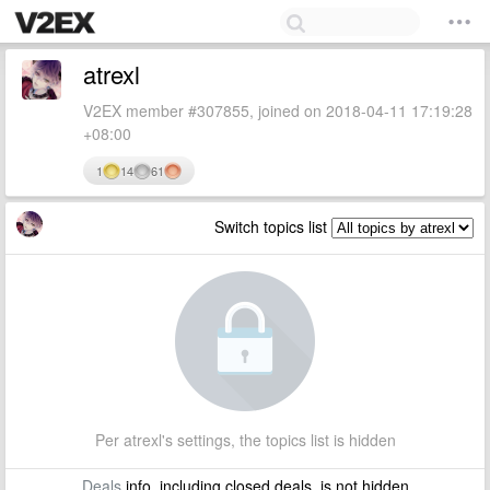
atrexl
V2EX member #307855, joined on 2018-04-11 17:19:28
+08:00
1
14
61
Switch topics list
Per atrexl's settings, the topics list is hidden
Deals
info, including closed deals, is not hidden