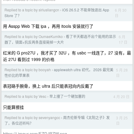
Replied to a topic by siriusliangcn
iOS 26.5.2 不能单独退出 App
6 月 30
›
日
Store 了？
用 Asspp Web 下载 ipa ，再用 itools 安装就行了
Replied to a topic by OumaeKumiko
看了半天都选不出个能用的显示
6 月
›
17 日
器了，镜面+抗反两条直接毙掉一大片
红米的 G pro27U ，我才买了 32U ，有 usbc 一线连了，27 没有，最
近 27U 看到过 1999 的价格
Replied to a topic by booyah
applewatch ultra 初代， 2026 最完美
5 月 28
›
日
性价比的苹果表
表冠硌手腕骨，换上 ultra 后只能表冠向内反戴了
Replied to a topic by Vesc
早上撞了一个硬加塞的
4 月 20 日
›
只能算擦挂
Replied to a topic by sevenyangcc
周杰伦新专辑《太阳之子》发
3 月 25
›
日
了，各位还听吗？
https://i.imgur.com/FZDJRZW.png