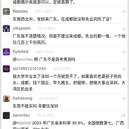
成都偶尔来旅游可以，定居真算了。
Nasdaq
Oct 9, 2024
5
东南西北中，发财来广东。在成都就没有失业风险了没？
vikaptain
Oct 9, 2024
6
广东我不清楚情况，但是不建议来成都。失业的都一堆，一个岗
位几百上千份简历。
Kyle0dd
Oct 9, 2024
7
@
aaronlau
啊 广东不是高考黑洞吗
zsl199512101234
Oct 9, 2024
8
我大学毕业去了深圳一个月就受不了，如果喜欢老婆孩子热炕
头，成都，找个国企，早九晚五，舒服惨，想做大事业深圳，大
湾区机会多
hahasong
Oct 9, 2024
9
东莞不能买吗 非要住深圳
aaronlau
Oct 9, 2024
10
@
Kyle0dd
2023 年广东省本科率 39.9%，全国倒数第七，广西