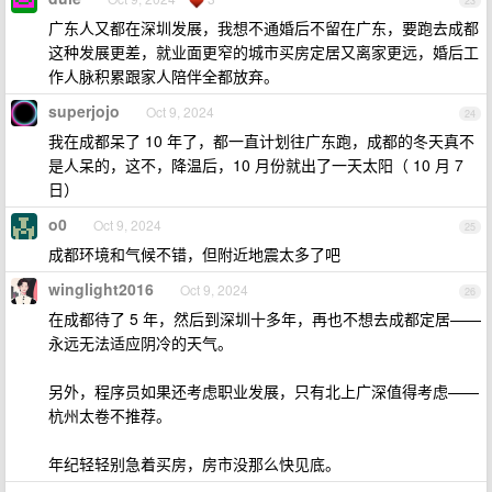
23
广东人又都在深圳发展，我想不通婚后不留在广东，要跑去成都
这种发展更差，就业面更窄的城市买房定居又离家更远，婚后工
作人脉积累跟家人陪伴全都放弃。
superjojo
Oct 9, 2024
24
我在成都呆了 10 年了，都一直计划往广东跑，成都的冬天真不
是人呆的，这不，降温后，10 月份就出了一天太阳（ 10 月 7
日）
o0
Oct 9, 2024
25
成都环境和气候不错，但附近地震太多了吧
winglight2016
Oct 9, 2024
26
在成都待了 5 年，然后到深圳十多年，再也不想去成都定居——
永远无法适应阴冷的天气。
另外，程序员如果还考虑职业发展，只有北上广深值得考虑——
杭州太卷不推荐。
年纪轻轻别急着买房，房市没那么快见底。