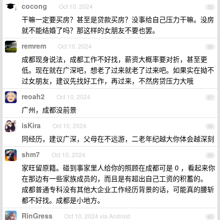
cocong
Oct 10, 2024
55
干嘛一定要买房？甚至是贷款买房？没事给自己压力干嘛。没房
就不能结婚了吗？那这样的女朋友不要也罢。
remrem
Oct 10, 2024
56
成都现身说法，成都工作不好找，薪资大概率要对折，甚至更
低。现在就在广深吧，想老了过来就老了过来吧。如果实在拗不
过女朋友，建议先找好工作，再过来，不然房贷压力大哦
reoah2
Oct 10, 2024
57
广州，成都没前景
isKira
Oct 10, 2024
58
同经历，建议广深，父母在不远游，二老年纪越大你体会越深刻
shm7
Oct 10, 2024
59
家旺留原籍。碰到事家里人给你的照顾在成都可是 0 ，看起来你
在那边有一些家族成员的，而且是有超出自己工资的积蓄的。
成都普通专科没有其他大企业工作经历背景的话，可能真的腰斩
都不好找。成都是小地方。
RinGress
Oct 10, 2024 via Android
60