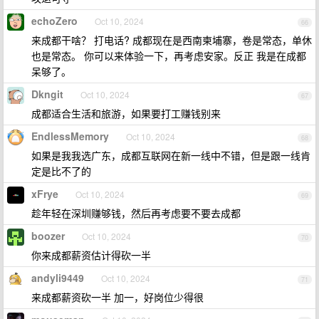
echoZero
Oct 10, 2024
66
来成都干啥？ 打电话? 成都现在是西南柬埔寨，卷是常态，单休
也是常态。 你可以来体验一下，再考虑安家。反正 我是在成都
呆够了。
Dkngit
Oct 10, 2024
67
成都适合生活和旅游，如果要打工赚钱别来
EndlessMemory
Oct 10, 2024
68
如果是我我选广东，成都互联网在新一线中不错，但是跟一线肯
定是比不了的
xFrye
Oct 10, 2024
69
趁年轻在深圳赚够钱，然后再考虑要不要去成都
boozer
Oct 10, 2024
70
你来成都薪资估计得砍一半
andyli9449
Oct 10, 2024
71
来成都薪资砍一半 加一，好岗位少得很