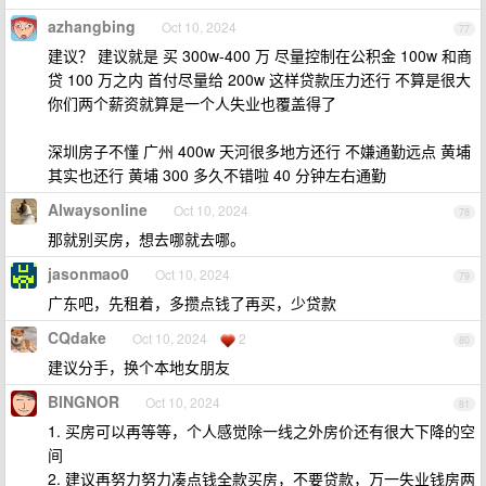
azhangbing
Oct 10, 2024
77
建议？ 建议就是 买 300w-400 万 尽量控制在公积金 100w 和商
贷 100 万之内 首付尽量给 200w 这样贷款压力还行 不算是很大
你们两个薪资就算是一个人失业也覆盖得了
深圳房子不懂 广州 400w 天河很多地方还行 不嫌通勤远点 黄埔
其实也还行 黄埔 300 多久不错啦 40 分钟左右通勤
Alwaysonline
Oct 10, 2024
78
那就别买房，想去哪就去哪。
jasonmao0
Oct 10, 2024
79
广东吧，先租着，多攒点钱了再买，少贷款
CQdake
Oct 10, 2024
2
80
建议分手，换个本地女朋友
BINGNOR
Oct 10, 2024
81
1. 买房可以再等等，个人感觉除一线之外房价还有很大下降的空
间
2. 建议再努力努力凑点钱全款买房，不要贷款，万一失业钱房两