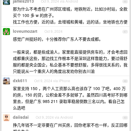
james2013
Oct 9, 2024 via Android
46
那为什么不考虑在广州郊区增城，地铁附近，比如沙村站，全款
买个 100 多 w 的房子。
找工作也方便，近的话，去增城和黄埔，远的话，坐地铁也方便
loveumozart
Oct 9, 2024
47
感觉广州挺好的，十分推荐你广东人不要去成都。
一般来说，都是些成渝人，家里能直接提供房车的，才会考虑回
成都重庆这些，那边找工作根本不是深圳这样靠能力，要过得舒
服的都是央企国企，私企基本不要想舒服，多得很找关系的，我
只能说从一个重庆人的角度出发劝你别去川渝
dxk611
Oct 9, 2024 via iPhone
48
家里支持 150 ，两个人工资那么高也该存了 100 了吧，400 万
的房，150 的贷，公积金差不多就够了。虽然四川高考好不到哪
里去，但是广东 985 211 录取率稳居倒数三名以内。看自己怎
么选吧
daiisdai
Oct 9, 2024 via Android
49
挣几年钱不一定非要在广州买房，回你老家不也一样，反正回哪