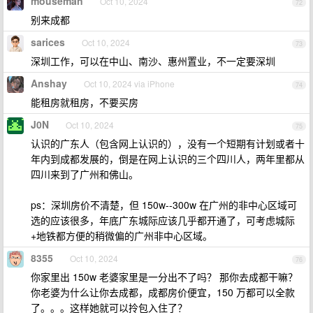
mouseman
Oct 10, 2024
72
别来成都
sarices
Oct 10, 2024
73
深圳工作，可以在中山、南沙、惠州置业，不一定要深圳
Anshay
Oct 10, 2024 via iPhone
74
能租房就租房，不要买房
J0N
Oct 10, 2024
75
认识的广东人（包含网上认识的），没有一个短期有计划或者十
年内到成都发展的，倒是在网上认识的三个四川人，两年里都从
四川来到了广州和佛山。
ps：深圳房价不清楚，但 150w--300w 在广州的非中心区域可
选的应该很多，年底广东城际应该几乎都开通了，可考虑城际
+地铁都方便的稍微偏的广州非中心区域。
8355
Oct 10, 2024
76
你家里出 150w 老婆家里是一分出不了吗？ 那你去成都干嘛？
你老婆为什么让你去成都，成都房价便宜，150 万都可以全款
了。。。这样她就可以拎包入住了？