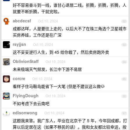
好不容易奋斗到一线，谁甘心退居二线。折腾，折腾，折腾，人
就要不断折腾，干就完啦。
abcdecsf
Oct 10, 2024
92
成都达咩，人是要往上走的，以后大不了在珠三角选个卫星城市
买房养娃，工作还是在广深
rsyjjsn
Oct 10, 2024
93
这不妥妥逆行人生，到 45 给你裁了，然后卖房跑外卖
OblivionStaff
Oct 10, 2024
94
未来极端天气频发，长江中下游不易居
corcre
Oct 10, 2024
95
看样子住马鞍岛能省下一大笔 (但是不建议这么做🐶
FlyingDough
Oct 10, 2024
96
不如考虑下去云南吧
edisonwong
Oct 10, 2024
97
这题我来答。我广东人，毕业在北京干了 5 年，今年回成都，打
算以后定居在这（如果不移民的话）。我和女友都比较幸运，按