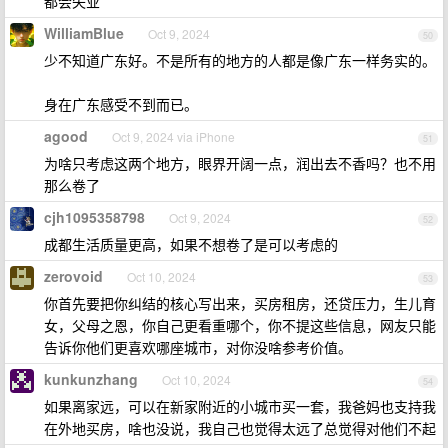
都会失业
WilliamBlue
Oct 9, 2024
50
少不知道广东好。不是所有的地方的人都是像广东一样务实的。
身在广东感受不到而已。
agood
Oct 9, 2024 via iPhone
51
为啥只考虑这两个地方，眼界开阔一点，润出去不香吗？也不用
那么卷了
cjh1095358798
Oct 9, 2024
52
成都生活质量更高，如果不想卷了是可以考虑的
zerovoid
Oct 10, 2024
53
你首先要把你纠结的核心写出来，买房租房，还贷压力，生儿育
女，父母之恩，你自己更看重哪个，你不提这些信息，网友只能
告诉你他们更喜欢哪座城市，对你没啥参考价值。
kunkunzhang
Oct 10, 2024
54
如果离家远，可以在新家附近的小城市买一套，我爸妈也支持我
在外地买房，啥也没说，我自己也觉得太远了总觉得对他们不起