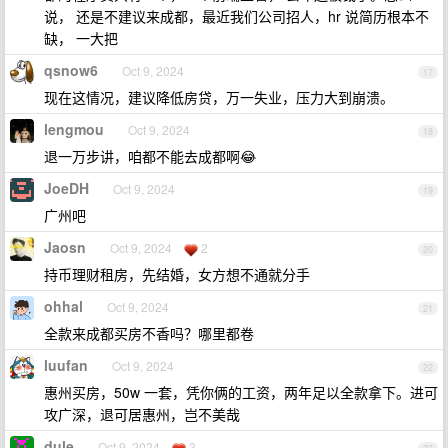
说， 还是不建议来成都，最近我们公司招人，hr 说简历根本不
缺， 一大把
qsnow6
Oct 9, 2024
17
现在这情况，建议降低房贷，万一失业，压力大到崩溃。
lengmou
Oct 9, 2024
18
退一万步讲，咱都不能去成都啊😂
JoeDH
Oct 9, 2024
19
广州吧
Jaosn
Oct 9, 2024
2
20
持币理财租房，先结婚，女方想不通就分手
ohhal
Oct 9, 2024
21
全款来成都买房不香吗？哪里都卷
luufan
Oct 9, 2024
22
惠州买房，50w 一套，凭你俩的工资，两年足以全款拿下。进可
攻广深，退可居惠州，岂不美哉
dule
Oct 9, 2024
3