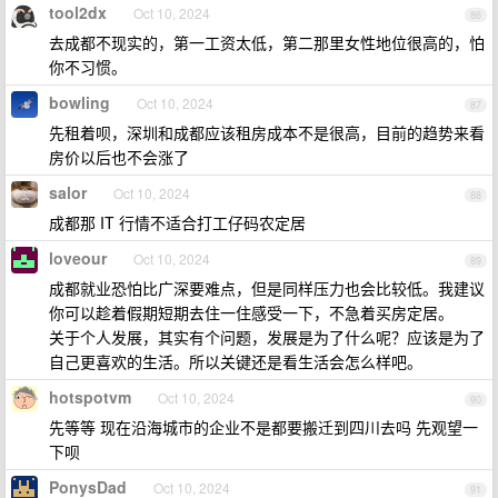
tool2dx
Oct 10, 2024
86
去成都不现实的，第一工资太低，第二那里女性地位很高的，怕
你不习惯。
bowling
Oct 10, 2024
87
先租着呗，深圳和成都应该租房成本不是很高，目前的趋势来看
房价以后也不会涨了
salor
Oct 10, 2024
88
成都那 IT 行情不适合打工仔码农定居
loveour
Oct 10, 2024
89
成都就业恐怕比广深要难点，但是同样压力也会比较低。我建议
你可以趁着假期短期去住一住感受一下，不急着买房定居。
关于个人发展，其实有个问题，发展是为了什么呢？应该是为了
自己更喜欢的生活。所以关键还是看生活会怎么样吧。
hotspotvm
Oct 10, 2024
90
先等等 现在沿海城市的企业不是都要搬迁到四川去吗 先观望一
下呗
PonysDad
Oct 10, 2024
91