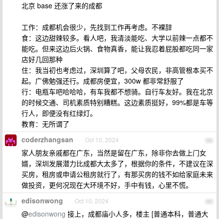
北京 base 还涨了来的成都
工作：成都机会很少，先找到工作再考虑。不裸辞
食：这边甜辣较多。看人吧，我清淡能吃、大学以前辣一点都不
能吃。但来这边后火锅、食物真香，能让我忍着屁股都吃同一家
店好几回那种
住：我当初也考虑过，深圳算了吧，父母农民，非高管根本买不
起。广佛勉强还行。成都房便宜，300w 都非常舒服了
行：电瓶车吧哈哈哈，有车我都不想骑。自行车友好。我在北京
的时候交通、司机素质特别糟糕。这边素质挺好，99%都是车等
行人，即便没有红绿灯。
教育：无所谓了
coderzhangsan
Oct 10, 2024
98
家人朋友亲戚都在广东，当然是留在广东，除非你去做上门女
婿，深圳发展潜力比成都大太多了，根据你的条件，不建议在深
买房，租房或申请公租房就行了，有那买房的钱不如给家庭未来
做投资，更何况现在大环境不好，手中有钱，心里不慌。
edisonwong
Oct 10, 2024
99
@
edisonwong
接上，成都庙小人多，楼主 [普通本科，普通大