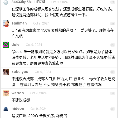
34433kp58111R75i
Oct 9, 2024
27
在深圳工作的成都人现身说法，还是成都生活舒服，好吃的多。
建议是两边都试试，找个假期去旅游居住一下。
stallman
Oct 9, 2024
28
OP 都考虑拿家里 150w 去成都的选项了，爱足够了。理性点在
广东吧
dule
Oct 9, 2024
29
@
dule
唯一能想到的就是女方可以离家近点。如果是为了整体
消费更低，老年生活更舒服点，那既然如此为什么不选择更低消
费更宜居、房价更便宜的城市呢
xubeiyou
Oct 9, 2024
30
不建议去成都-- 成都人口多 压力大 IT 行业少- - 你去了收入还锐
减- - 在深圳呆着吧 不买房呗 先干着 都被裁了 在看情况
warron
Oct 9, 2024
31
不建议成都
hideon
Oct 9, 2024
32
建议广州, 200W 全款买房, 稳稳的