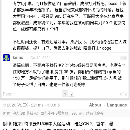
专学历] 难。而且按你这个目前薪酬，成都打对折吧。boss 上很
多都是半年不活跃了。 我当初想来成都骑驴找马的时候，我找
大型国企内推，都只要 985 研究生了。互联网大企在北京竞争
都很激烈，成都坑少到，半年前我在某司内网看到 50 个北京岗
位，成都可能只有 1 个吧
不过时间还长，有规划是好事。骑驴找马，找不到的话就在大城
市攒攒钱，提升自己，后续去别的城市”降维打击“ doge
kemo
Oct 10, 2024
100
很简单啊，不买房不就行咯? 谁说结婚必须要买房呢，老家有个
住的地方不就行了嘛 租房到 35 岁，你们两个赚的钱+家里的
150 万，足够你们躺平了，到时候想在哪生活都可以~人呢 被一
个房子束缚了自由，也是一件很可悲的事
Page 1
1
of 2
2
© 2026 V2EX · 221ms · 3.9.8.5
About
·
Language
618年中大促即将结束：国内外VPS服务器，99元起，续费代金券
[即将结束] 腾讯云618年中大促活动：硅谷CN2、首尔、曼
›