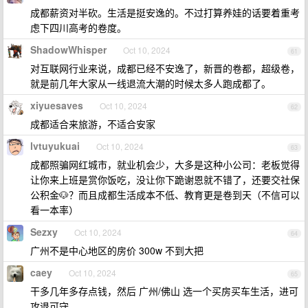
成都薪资对半砍。生活是挺安逸的。不过打算养娃的话要着重考
虑下四川高考的卷度。
ShadowWhisper
Oct 10, 2024
61
对互联网行业来说，成都已经不安逸了，新晋的卷都，超级卷，
就是前几年大家从一线退流大潮的时候太多人跑成都了。
xiyuesaves
Oct 10, 2024
62
成都适合来旅游，不适合安家
lvtuyukuai
Oct 10, 2024
63
成都照骗网红城市，就业机会少，大多是这种小公司：老板觉得
让你来上班是赏你饭吃，没让你下跪谢恩就不错了，还要交社保
公积金🐶？而且成都生活成本不低、教育更是卷到天（不信可以
看一本率）
Sezxy
Oct 10, 2024
64
广州不是中心地区的房价 300w 不到大把
caey
Oct 10, 2024
65
干多几年多存点钱，然后 广州/佛山 选一个买房买车生活，进可
攻退可守