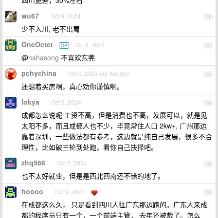
四川更差，30%左右
wu67
Oct 9, 2024
11
少不入川, 老不出蜀
OneOctet
Oct 9, 2024
OP
12
@
hahasong
不喜欢东莞
pchychina
Oct 9, 2024 via Android
13
还想着买房啊，真心劝你谨慎啊。
lokya
Oct 9, 2024
14
成都怎么说呢 工资不高，但是消费也不高，发展可以，就是见
太阳不多，而且成都人也不少，毕竟常住人口 2kw+, 广州那边
靠着深圳，一些做法都有参考，这边就是纯自己发展，很多不合
理性，比如破三轮到处跑，看你自己抉择吧。
zhq566
Oct 9, 2024
15
也不太好就业，但是是西北西南还不错的地了。
hoooo
Oct 9, 2024
1
16
在成都这么久， 只是看到四川人往广东那边跑的。广东人来成
都的程序员只有一个，一个前端主管， 去年还被裁了。怎么