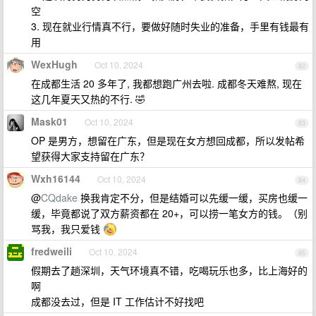
空
3. 现在就业行情真不行，要做好随时失业的准备，手里有钱最有
用
WexHugh
Oct 10, 2024
82
在成都生活 20 多年了, 我都想跑广州去啦. 成都冬天难熬, 现在
这几年夏天又热的不行. 🤣
Mask01
Oct 10, 2024
83
OP 是男方，想留在广东，但是现在女方想回成都，所以发帖希
望获得大家支持留在广东？
Wxh16144
Oct 10, 2024
84
@
CQdake
换我肯定不分，但是结婚可以先缓一缓，买房也缓一
缓，毕竟都说了双方薪资都在 20+，可以捞一笔女方的钱。（别
骂我，我只爱钱
fredweili
Oct 10, 2024
85
假期去了趟深圳，天气环境真不错，吃喝玩乐也多，比上海好的
啊
成都没去过，但是 IT 工作估计不好找吧