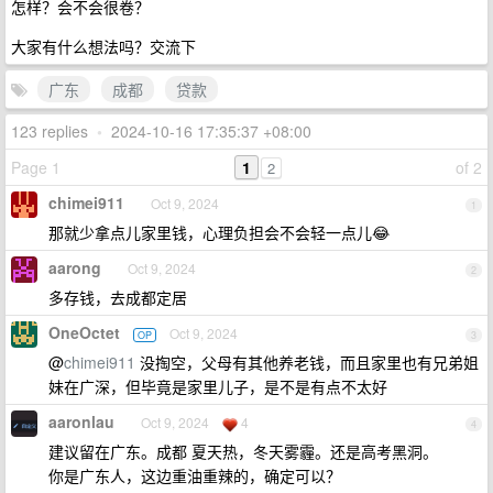
怎样？会不会很卷？
大家有什么想法吗？交流下
广东
成都
贷款
123 replies
•
2024-10-16 17:35:37 +08:00
Page 1
1
of 2
2
chimei911
Oct 9, 2024
1
那就少拿点儿家里钱，心理负担会不会轻一点儿😂
aarong
Oct 9, 2024
2
多存钱，去成都定居
OneOctet
Oct 9, 2024
OP
3
@
chimei911
没掏空，父母有其他养老钱，而且家里也有兄弟姐
妹在广深，但毕竟是家里儿子，是不是有点不太好
aaronlau
Oct 9, 2024
4
4
建议留在广东。成都 夏天热，冬天雾霾。还是高考黑洞。
你是广东人，这边重油重辣的，确定可以？