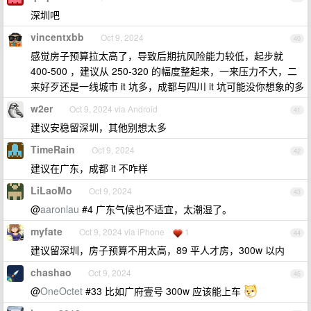
深圳吧
vincentxbb
Oct 9, 2024
40
感觉房子预算拉太高了，导致后期抗风险能力较低，起步就
400-500 ，建议从 250-320 的幅度整起来，一来压力不大，二
来好歹还是一线城市 it 坑多，成都与四川 it 坑可能没你想象的多
w2er
Oct 9, 2024 via Android
41
建议安稳留深圳，其他别想太多
TimeRain
Oct 9, 2024
42
建议在广东，成都 it 不咋样
LiLaoMo
Oct 9, 2024
43
@
aaronlau
#4 广东气候也不适宜，太潮湿了。
myfate
Oct 9, 2024 via iPhone
1
44
建议留深圳，房子预算不用太高，89 平人才房，300w 以内
chashao
Oct 9, 2024
45
@
OneOctet
#33 比如广府壹号 300w 应该能上车