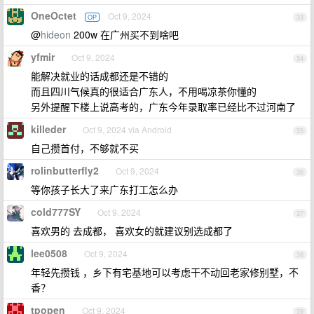
OneOctet
Oct 9, 2024
OP
33
@
hideon
200w 在广州买不到啥吧
yfmir
Oct 9, 2024
34
能解决就业的话成都还是不错的
而且四川气候真的很适合广东人，不用喝凉茶你懂的
另外提醒下楼上说高考的，广东今年录取率已经比不过河南了
killeder
Oct 9, 2024 via Android
35
自己攒首付，不够就不买
rolinbutterfly2
Oct 9, 2024
36
等你孩子长大了来广东打工怎么办
cold777SY
Oct 9, 2024
37
喜欢男的 去成都， 喜欢女的就建议别选成都了
lee0508
Oct 9, 2024
38
年轻先攒钱 ，乡下有宅基地可以考虑干不动回老家修别墅，不
香？
tpopen
Oct 9, 2024
39