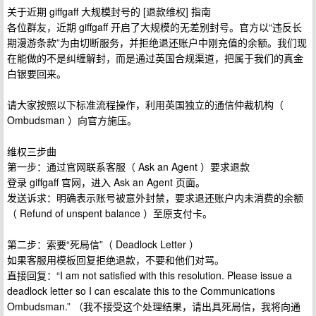
关于近期 giffgaff 大规模封号的 [退款维权] 指南
各位群友，近期 giffgaff 开启了大规模的无差别封号。官方以“违反长
期漫游条款”为由切断服务，并拒绝退还账户中刚充值的余额。我们现
在能做的不是纠缠解封，而是通过英国合规渠道，把属于我们的真金
白银要回来。
请大家按照以下标准流程操作，利用英国独立的通信仲裁机构（
Ombudsman ）向官方施压。
维权三步曲
第一步：通过官网联系客服（ Ask an Agent ）要求退款
登录 giffgaff 官网，进入 Ask an Agent 页面。
发送诉求：明确表示账号被意外封禁，要求退还账户内未消费的余额
（ Refund of unspent balance ）至原支付卡。
第二步：索要“死局信”（ Deadlock Letter ）
如果客服用模板回复拒绝退款，不要和他们对骂。
直接回复：“I am not satisfied with this resolution. Please issue a
deadlock letter so I can escalate this to the Communications
Ombudsman.” （我不接受这个处理结果，请出具死局信，我将向通