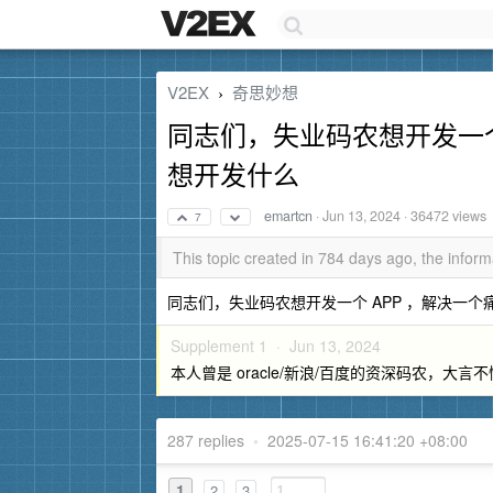
V2EX
奇思妙想
›
同志们，失业码农想开发一个
想开发什么
emartcn
·
Jun 13, 2024
· 36472 views
7
This topic created in 784 days ago, the info
同志们，失业码农想开发一个 APP ，解决一
Supplement 1 ·
Jun 13, 2024
本人曾是 oracle/新浪/百度的资深码农，大
287 replies
•
2025-07-15 16:41:20 +08:00
1
2
3