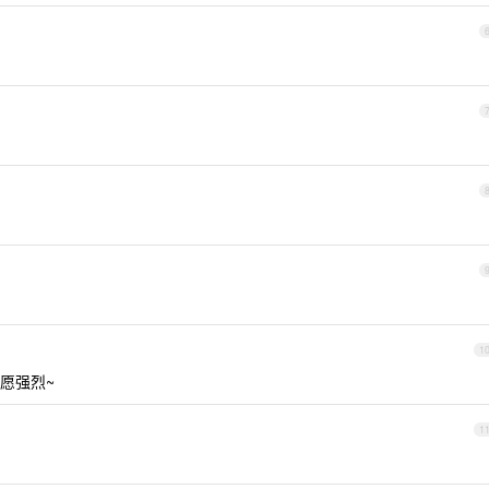
1
愿强烈~
1