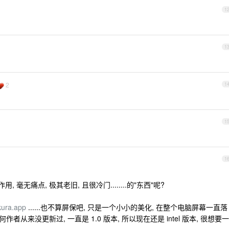
1
1
2
1
1
1
用, 毫无痛点, 极其老旧, 且很冷门........的"东西"呢?
ura.app
......也不算屏保吧, 只是一个小小的美化, 在整个电脑屏幕一直落
何作者从来没更新过, 一直是 1.0 版本, 所以现在还是 intel 版本, 很想要一