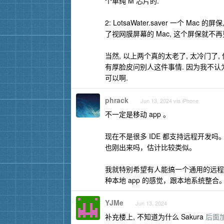
个单纯 M 芯片的.
2: LotsaWater.saver 一个 M
了视网膜屏幕的 Mac, 这个屏保就不再
当然, 以上两个真的太老了, 太冷门了
有厚脸皮问别人这件事情. 因为我不认为
可以啊.
phrack
Jun 13, 2024 via iPhone
不一定是移动 app 。
现在不是很多 IDE 都支持远程开发吗。然后有一
也刚出来吗，估计比较类似。
我就特别希望有人能搞一个通用的远程 a
种本地 app 的感觉，跟本地系统整合
YJMe
Jun 13, 2024
补充楼上, 不知道为什么 Sakura
后面加