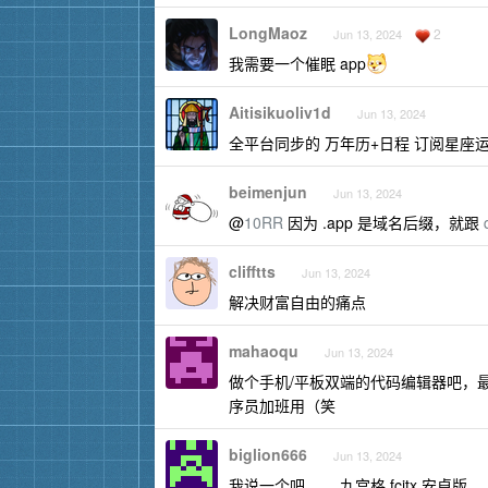
LongMaoz
2
Jun 13, 2024
我需要一个催眠 app
Aitisikuoliv1d
Jun 13, 2024
全平台同步的 万年历+日程 订阅星座
beimenjun
Jun 13, 2024
@
10RR
因为 .app 是域名后缀，就跟
clifftts
Jun 13, 2024
解决财富自由的痛点
mahaoqu
Jun 13, 2024
做个手机/平板双端的代码编辑器吧，
序员加班用（笑
biglion666
Jun 13, 2024
我说一个吧。。 九宫格 fcitx 安卓版