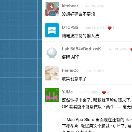
kitebear
Jun 13, 2024
没想好建议不要想
DTCPSS
1
Jun 13, 2024
脑电波控制的输入法
Lshl56B4vDqdixwK
Jun 13, 2024
催眠 APP
FerrisCc
Jun 13, 2024
收集创意来了
YJMe
4
Jun 13, 2024
既然你提出来了, 那我就厚脸皮请求了.
OP 看看能不能帮做以下两个.......毫无作
1: Mac App Store 里面现在还有的
Sak
下樱花片, 我试用这个超过 10 年了, 奈