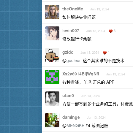
theOneMe
Jun 13, 2024
如何解决失业问题
levin007
6
Jun 13, 2024
修改银行卡余额
gzldc
1
Jun 13, 2024
@
godleon
这个其实难的不是技术
Xs2y6914BljWqNfl
Jun 13, 2024
各种省钱，羊毛 汇总的 APP
ufan0
Jun 13, 2024
方便一键签到多个业务的工具，付费意
daminge
Jun 13, 2024
@
MENGKE
#4 截图记账