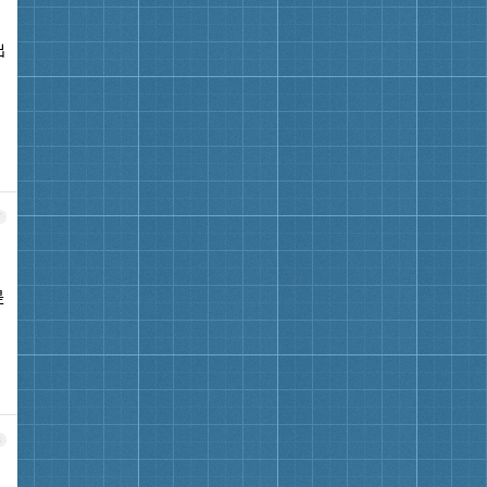
出
7
是
8
.