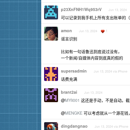
p23XnFNH1Wq953rV
Jun 13, 2024
可以记录到我手机上所有支出账单的（微
amon
1
Jun 13, 2024
谣言识别
比如有一句话鲁迅到底说过没有，
一个新闻/自媒体内容到底真的假的
supersadmin
Jun 13, 2024 via iPhone
话费充满
brant2ai
Jun 13, 2024
@
MYli001
这还是手动，不是自动。截图
@
MENGKE
可以考虑就从一个源花钱
dingdangnao
Jun 13, 2024 via iPhone