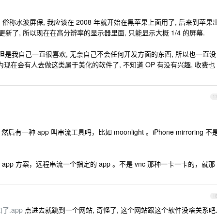
ac 的屏保, 俗称水波屏保, 我应该在 2008 年就开始在黑苹果上面用了, 后来到苹果
更新了, 所以现在在高分辨率的显示器里面, 只能显示大概 1/4 的屏幕.
, 但是我自己一直很喜欢, 无奈自己不会任何开发方面的东西, 所以也一直没
现在会有人去做这类属于美化的软件了, 不知道 OP 有没有兴趣, 收费也
1
种 app 叫串流工具吗，比如 moonlight 。iPhone mirroring 不
pp 方案，远程串流一个指定的 app 。不是 vnc 那种一卡一卡的，就那
。
1
了.app
点进去就跳到一个网站, 奇怪了, 这个网站跟这个软件没啥关系吧