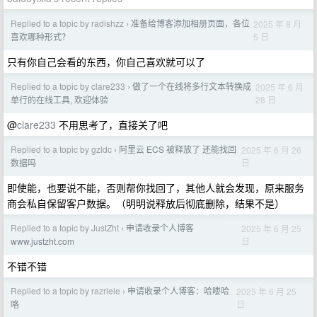
Replied to a topic by radishzz
准备给博客添加相册页面，各位
2025 年 8 月
›
5 日
喜欢哪种形式？
只有你自己会看的东西，你自己喜欢就可以了
Replied to a topic by clare233
做了一个在线将多行文本转换成
2025 年 6 月
›
28 日
单行的在线工具, 欢迎体验
@
clare233
不用思考了，直接关了吧
Replied to a topic by gzldc
阿里云 ECS 被释放了 还能找回
2025 年 6 月 26
›
日
数据吗
即使能，也要说不能，否则帮你找回了，其他人就会发现，原来服务
商会私自保留客户数据。（明明说释放后彻底删除，结果不是）
Replied to a topic by JustZht
申请收录个人博客
2025 年 6 月 25
›
日
www.justzht.com
不错不错
Replied to a topic by razrlele
申请收录个人博客：哈喽哈
2025 年 6 月 25
›
日
咯