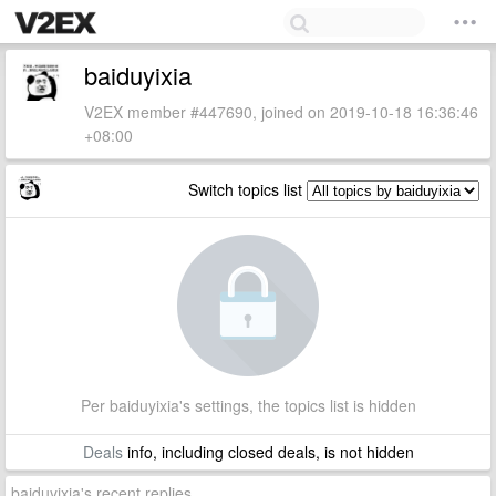
baiduyixia
V2EX member #447690, joined on 2019-10-18 16:36:46
+08:00
Switch topics list
Per baiduyixia's settings, the topics list is hidden
Deals
info, including closed deals, is not hidden
baiduyixia's recent replies