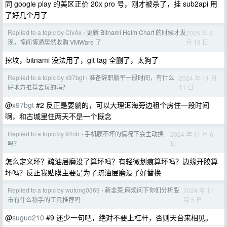
同 google play 的美区正价 20x pro 号，刚才被杀了，挂 sub2api 用
了好几个月了
Replied to a topic by CivAx
更新 Bitnami Helm Chart 的时候才发
2025 年 8
›
月 18 日
现，惊闻博通居然收购 VMWare 了
挖坟，bitnami 没法用了，git tag 全删了，太狗了
Replied to a topic by x97bgt
准备辞职躺平一段时间，有什么
2024 年 11 月
›
11 日
好地方推荐去玩的吗？
@
x97bgt
#2 反正是要躺的，可以大理洱海旁边租个房住一段时间
啊，和古城里住两天不是一个概念
Replied to a topic by 94nb
手机膜不坏的情况下会主动换
2024 年 11 月 6
›
日
吗？
怎么定义坏？疏油层磨没了算坏吗？有轻微划痕算坏吗？边缘开胶算
坏吗？反正我贴膜主要是为了疏油层磨没了好替换
Replied to a topic by wutong0369
新韭菜,麻烦问下你们分析股
2024 年 11
›
月 5 日
市有什么称手的工具推荐吗.
@
suguo210
#9 还少一句吧，绝对不要上杠杆，否则天台来相见。