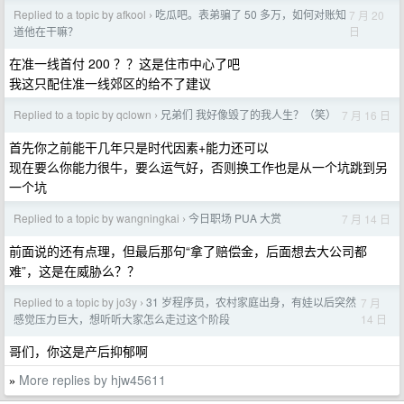
Replied to a topic by afkool
吃瓜吧。表弟骗了 50 多万，如何对账知
7 月 20
›
日
道他在干嘛？
在准一线首付 200 ？？这是住市中心了吧
我这只配住准一线郊区的给不了建议
Replied to a topic by qclown
兄弟们 我好像毁了的我人生？（笑）
7 月 16 日
›
首先你之前能干几年只是时代因素+能力还可以
现在要么你能力很牛，要么运气好，否则换工作也是从一个坑跳到另
一个坑
Replied to a topic by wangningkai
今日职场 PUA 大赏
7 月 14 日
›
前面说的还有点理，但最后那句“拿了赔偿金，后面想去大公司都
难”，这是在威胁么？？
Replied to a topic by jo3y
31 岁程序员，农村家庭出身，有娃以后突然
7 月
›
14 日
感觉压力巨大，想听听大家怎么走过这个阶段
哥们，你这是产后抑郁啊
More replies by hjw45611
»