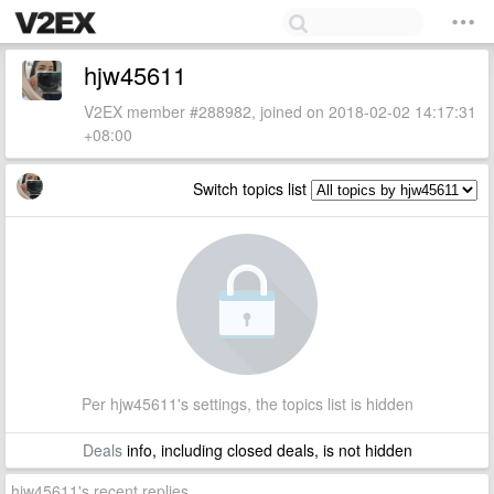
hjw45611
V2EX member #288982, joined on 2018-02-02 14:17:31
+08:00
Switch topics list
Per hjw45611's settings, the topics list is hidden
Deals
info, including closed deals, is not hidden
hjw45611's recent replies