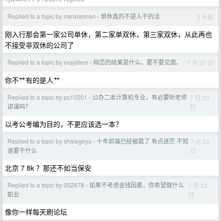
Replied to a topic by nanxiaonan
单休真的不是人干的活
3 天前
›
刚入行那会第一家公司单休，第二家单双休，第三家双休，从此再也
不接受非双休的公司了
Replied to a topic by vvsystem
网恋的结果是什么，要不要见面。
7 月 31 日
›
你不艹有的是人艹
Replied to a topic by pc10201
公办二本计算机专业，有必要听老师
7 月 30
›
日
讲课吗？
以考公考编为目的，不更应该选一本？
Replied to a topic by shalegeyu
十年前端已经被裁了 有点迷茫 不知
7 月 23
›
日
道要干什么
北京 7 8k ？那还不如当保安
Replied to a topic by 052678
如果不考虑金钱因素，你希望做什么
7 月 23
›
日
职业
像你一样每天刷论坛