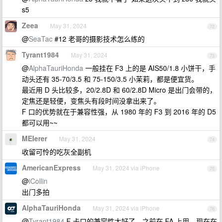
s5
Zeea
May 31, 2024
72
@
SeaTac
#12 老哥的摄影技术怎么练的
Tyrant1984
May 31, 2024
73
@
AlphaTauriHonda
一般挂在 F3 上的是 AIS50/1.8 小饼干，手
动头还有 35-70/3.5 和 75-150/3.5 小茉莉，都是便宜货。
最近用 D 头比较多，20/2.8D 和 60/2.8D Micro 是出门会带的，
定焦还是轻便，变焦头有段时间没拿出来了。
F 口的优势就在于兼容性强，从 1980 年的 F3 到 2016 年的 D5
都可以用~~
MEIerer
May 31, 2024
74
收留可怜的吃灰全副机
AmericanExpress
May 31, 2024 via iPhone
75
@
iCollin
出门多拍
AlphaTauriHonda
May 31, 2024 via iPhone
76
@
Tyrant1984
F 卡口的兼容性太好了，之前在 FA 上用，现在在