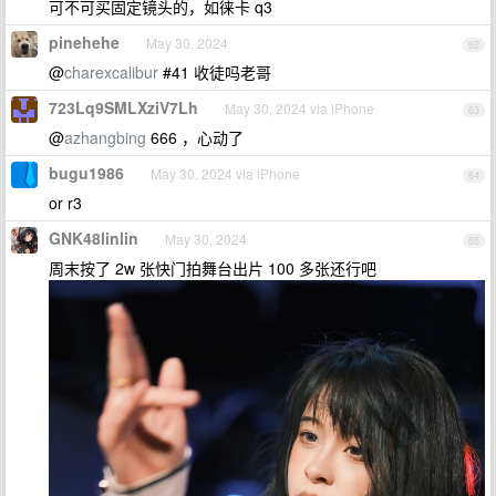
可不可买固定镜头的，如徕卡 q3
pinehehe
May 30, 2024
62
@
charexcalibur
#41 收徒吗老哥
723Lq9SMLXziV7Lh
May 30, 2024 via iPhone
63
@
azhangbing
666 ，心动了
bugu1986
May 30, 2024 via iPhone
64
or r3
GNK48linlin
May 30, 2024
65
周末按了 2w 张快门拍舞台出片 100 多张还行吧