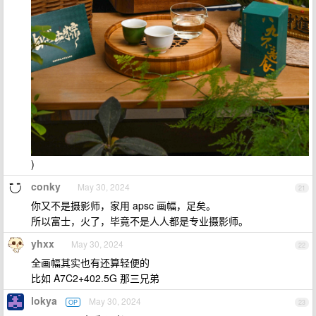
)
conky
May 30, 2024
21
你又不是摄影师，家用 apsc 画幅，足矣。
所以富士，火了，毕竟不是人人都是专业摄影师。
yhxx
May 30, 2024
22
全画幅其实也有还算轻便的
比如 A7C2+402.5G 那三兄弟
lokya
May 30, 2024
OP
23