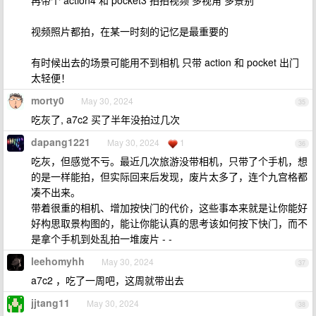
再带个 action4 和 pocket3 拍拍视频 多视角 多景别
视频照片都拍，在某一时刻的记忆是最重要的
有时候出去的场景可能用不到相机 只带 action 和 pocket 出门
太轻便！
morty0
May 30, 2024
35
吃灰了, a7c2 买了半年没拍过几次
dapang1221
May 30, 2024
1
36
吃灰，但感觉不亏。最近几次旅游没带相机，只带了个手机，想
的是一样能拍，但实际回来后发现，废片太多了，连个九宫格都
凑不出来。
带着很重的相机、增加按快门的代价，这些事本来就是让你能好
好构思取景构图的，能让你能认真的思考该如何按下快门，而不
是拿个手机到处乱拍一堆废片 - -
leehomyhh
May 30, 2024
37
a7c2 ，吃了一周吧，这周就带出去
jjtang11
May 30, 2024
38