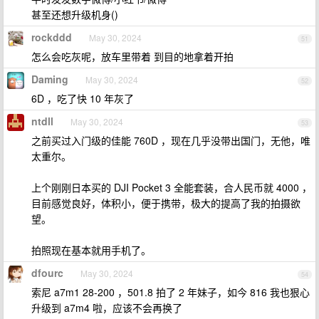
甚至还想升级机身()
rockddd
May 30, 2024
51
怎么会吃灰呢，放车里带着 到目的地拿着开拍
Daming
May 30, 2024
52
6D ，吃了快 10 年灰了
ntdll
May 30, 2024
53
之前买过入门级的佳能 760D ，现在几乎没带出国门，无他，唯
太重尔。
上个刚刚日本买的 DJI Pocket 3 全能套装，合人民币就 4000 ，
目前感觉良好，体积小，便于携带，极大的提高了我的拍摄欲
望。
拍照现在基本就用手机了。
dfourc
May 30, 2024
54
索尼 a7m1 28-200 ，501.8 拍了 2 年妹子，如今 816 我也狠心
升级到 a7m4 啦，应该不会再换了