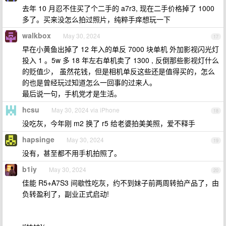
去年 10 月忍不住买了个二手的 a7r3, 现在二手价格掉了 1000
多了。买来没怎么拍过照片，纯粹手痒想玩一下
walkbox
May 30, 2024
17
早在小黄鱼出掉了 12 年入的单反 7000 块单机 外加影视闪光灯
投入 1 。5w 多 18 年左右单机卖了 1300 , 反倒那些影视灯什么
的贬值少， 虽然花钱，但是相机单反这些还是值得买的，怎么
的也是曾经玩过知道怎么一回事的过来人。
最后说一句，手机党才是生活。
hcsu
May 30, 2024 via iPhone
18
没吃灰，今年刚 m2 换了 r5 给老婆拍美美照，爱不释手
hapsinge
May 30, 2024
19
没有，甚至都不用手机拍照了。
b1iy
May 30, 2024
20
佳能 R5+A7S3 间歇性吃灰，约不到妹子前两周转拍产品了，由
负转盈利了，副业正式启动!