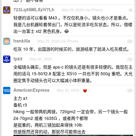
723Lq9SMLXziV7Lh
May 29, 2024 via iPhone
9
轻便的话可以看看 M43 。不仅仅机身小，镜头也小才是重点。
我是几台机器轮着带出门，所以是轮流半吃灰状态，所以，借楼
出一台富士 xt2 黑色机身。😂
frankilla
May 29, 2024 via iPhone
10
吃灰 10 年，出国游的时候买的，旅游结束了就进入吃灰模式。
fpk5
May 30, 2024
11
全幅镜头确实，但是 aps-c 的镜头还是有很多轻便的。我现在主
用的适马 15-50/f2.8 配富士 XS10 一共也不到 500g 重吧。大光
圈定焦手动镜头也可以大幅减小体积重量。
AmericanExpress
May 30, 2024
1
12
主力 a1
备机 r3
hiking 一般带两机两镜，720gm2 一定会带，另一个镜头一般
24-70gm2 或者 1635G ，或者两个都带
是挺重的，两机三镜加起来得快 10lb
但是既然还背的动，那就尽可能带出去