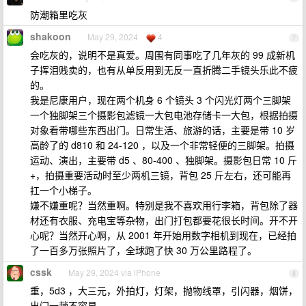
防潮箱里吃灰
shakoon
May 29, 2024
4
7
会吃灰的，说明不是真爱。周围有同事吃了几年灰的 99 成新机
子挥泪贱卖的，也有从单反用到无反一直折腾二手镜头乐此不疲
的。
我是尼康用户，现在两个机身 6 个镜头 3 个闪光灯两个三脚架
一个独脚架三个摄影包滤镜一大包电池存储卡一大包，根据拍摄
对象看带哪些东西出门。日常生活、旅游的话，主要是带 10 岁
高龄了的 d810 和 24-120 ，以及一个非常轻便的三脚架。拍摄
运动、演出，主要带 d5 、80-400 、独脚架。摄影包日常 10 斤
+，拍摄重要活动时至少两机三镜，背包 25 斤左右，还可能再
扛一个小梯子。
嫌不嫌重呢？当然重啊。特别是我不喜欢用行李箱，背包除了器
材还有衣服、充电宝等杂物，出门打包都要花很长时间。开不开
心呢？当然开心啊，从 2001 年开始用数字相机到现在，已经拍
了一百多万张照片了，全球跑了快 30 万公里路程了。
cssk
May 29, 2024 via iPhone
8
重，5d3 ，大三元，外拍灯，灯架，抛物线罩，引闪器，烟饼，
出门一趟不容易