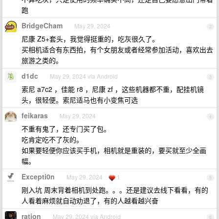
跑
BridgeCham
May 29, 2024
2
尼康 Z5+套头，我觉得挺重的，吃灰很久了。
买相机适合有东西拍，有个女朋友或者经常参加活动，喜欢出去
旅游之类的。
d1dc
May 29, 2024 via Android
3
索尼 a7c2 ，佳能 r8 ，尼康 zf ，这些机器都不重，配挂机镜
头，很轻便。索尼适马也有小变焦可选
feikaras
May 29, 2024
4
不重有鬼了，还专门买了包。
吃肯定吃不了灰的。
如果要轻便你应该买手机，相机就是重装的，要买就至少全画
幅。
Excepti0n
May 29, 2024
1
5
刚入坑 周末背着相机到处跑。。。还是建议去线下看看，有的
人看着麻烦就自动劝退了，有的人越看越兴奋
ration
May 29, 2024 via Android
6