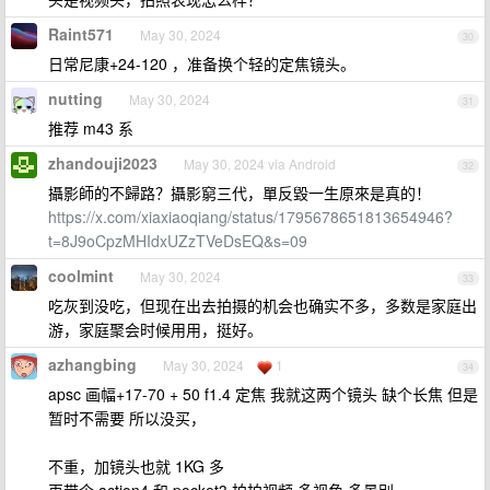
Raint571
May 30, 2024
30
日常尼康+24-120 ，准备换个轻的定焦镜头。
nutting
May 30, 2024
31
推荐 m43 系
zhandouji2023
May 30, 2024 via Android
32
攝影師的不歸路？攝影窮三代，單反毀一生原來是真的！
https://x.com/xiaxiaoqiang/status/1795678651813654946?
t=8J9oCpzMHIdxUZzTVeDsEQ&s=09
coolmint
May 30, 2024
33
吃灰到没吃，但现在出去拍摄的机会也确实不多，多数是家庭出
游，家庭聚会时候用用，挺好。
azhangbing
May 30, 2024
1
34
apsc 画幅+17-70 + 50 f1.4 定焦 我就这两个镜头 缺个长焦 但是
暂时不需要 所以没买，
不重，加镜头也就 1KG 多