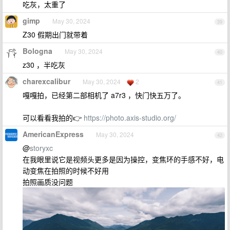
吃灰，太重了
gimp
May 30, 2024
39
Z30 假期出门就带着
Bologna
May 30, 2024
40
z30 ，半吃灰
charexcalibur
May 30, 2024
2
41
嘎嘎拍，已经第二部相机了 a7r3 ，快门快五万了。
可以看看我拍的👉
https://photo.axis-studio.org/
AmericanExpress
May 30, 2024
42
@
storyxc
在我眼里说它是视频头更多是因为操控，变焦环的手感不好，电
动变焦在拍照的时候不好用
拍照画质没问题