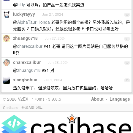
@
b1iy
可以啊，拍产品一般怎么找渠道
luckyrayyy
Jun 27, 2024
90
@
AlphaTauriHonda
老哥你用的哪个转接？另外我新入坑的，是
无脑买 Z 口镜头就好，还是说很多老 F 卡口也可以考虑呀
zhuang0718
Jun 27, 2024
91
@
charexcalibur
#41 老哥 请问这个图片网站是自己服务器搭的
吗？
charexcalibur
Jun 28, 2024
92
@
zhuang0718
#91 对
xiangbohua
Jul 1, 2024
93
蛮久没用了，但是没吃灰，因为放在包里面的，哈哈哈
© 2026 V2EX · 170ms · 3.9.8.5
About
·
Language
Casibase - 开源AI知识库