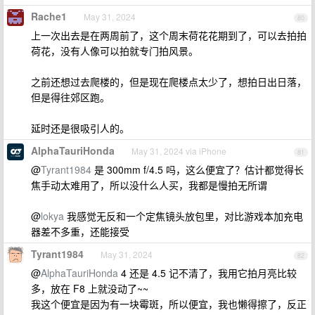
Rache1
May 31, 2024
80
上一次出去是在两周前了，这个周末荷花花期到了，可以去拍拍
荷花，没有人像可以拍就专门拍风景。
之前还想过去爬楼的，但是现在爬楼点太少了，想拍日出日落，
但是得往郊区跑。
延时还是很吸引人的。
AlphaTauriHonda
May 31, 2024 via iPhone
81
@
Tyrant1984
是 300mm f/4.5 吗，这么便宜了？估计都觉得长
焦手动太难用了，所以没什么人买，我都是慢拍无所谓
@
lokya
我感觉无反和一个定焦镜头放包里，对比游戏本加充电
器差不多重，还能接受
Tyrant1984
May 31, 2024
82
@
AlphaTauriHonda
4 还是 4.5 记不清了，我用它拍月亮比较
多，放在 F8 上就没动了~~
我这个便宜是因为有一块霉斑，所以便宜，我也懒得擦了，反正