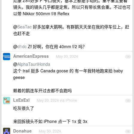
尼康 Z8+好多 F 卡口镜头，基本上都是手动的。重不重主要看
镜头。我的镜头几乎都是定焦，所以只有带长焦会重。不过也可
以带 Nikkor 500mm f/8 Reflex
@
SeaTac
好多加拿大鹅啊。有群鹅天天坐在我的停车位上，赶
也赶不走
@
d1dc
Zf 好啊，你在用 40mm f/2 吗？
AmericanExpress
May 30, 2024
14
@
AlphaTauriHonda
这个 trail 挺多 Canada goose 的 有一年我特地跑来拍 baby
geese
赖着的鹅连车开过去都不会跑吗
LxExExl
May 30, 2024 via iPhone
15
吃灰很久了
来回拆镜头不如 iPhone 点一下 1x 变 3x
Donahue
May 30, 2024
16