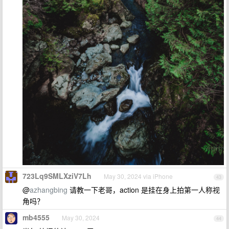
723Lq9SMLXziV7Lh
May 30, 2024 via iPhone
43
@
azhangbing
请教一下老哥，action 是挂在身上拍第一人称视
角吗？
mb4555
May 30, 2024
44