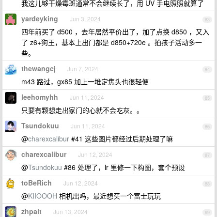
我这儿够干燥霉斑通常不会继续长了，用 UV 手电照照就算了
yardeyking
Jun 3, 2024
83
四年前买了 d500 ，去年居然平价出了，加了点换 d850 ，又入
了 z6+狗王，基本上出门都是 d850+720e 。拍孩子活动多一
些。
thewangcj
Jun 7, 2024
84
m43 路过，gx85 加上一堆定焦头也很轻便
leehomyhh
Jun 11, 2024
85
只要有颗想走出家门的心就不会吃灰。。
Tsundokuu
Jun 11, 2024
86
@
charexcalibur
#41 这些图片都经过后期处理了嘛
charexcalibur
Jun 12, 2024
87
@
Tsundokuu
#86 处理了，lr 里修一下构图，套个预设
toBeRich
Jun 12, 2024
88
@
KIIOOOH
相机出吗，最近想买一个富士玩玩
zhpalt
Jun 13, 2024
89