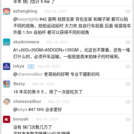
半年 快门估计 5 6w 了
azhangbing
May 30, 2024
45
@
beayrdghkj
#42 是啊 挂脖支架 背包支架 和帽子架 都可以拍
不同的视角，拍拍运动延时 大力夹 挂自行车前面 后面 吸盘吸车
外面 1.5m 自拍杆 都可以获得不同的视角
skydcnmana
May 30, 2024
46
A1+20G+35GM+85DGDN+135GM ，光这也不算重，还有一堆
灯什么的，必须开车运输，一般就是周末拍妹子的时候用。
lokya
May 30, 2024
OP
47
@
charexcalibur
老哥拍的好啊 专业干摄影的吗
Sezxy
May 30, 2024
48
18 年买的黑卡 5 ，用了一次就吃灰了
charexcalibur
May 30, 2024
49
@
lokya
#47 hhh 业余爱好
booyah
May 30, 2024
50
没有 快门次数几万了
平时发发数字微博/小红书/微博