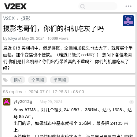
V2EX
摄影
›
摄影老哥们，你们的相机吃灰了吗
By
lokya
at May 29, 2024 · 10669 views
最近 618 买相机中，但是感慨，全画幅加镜头也太大了，就算买个半
画幅，加个变焦也不便携。（难道只能买 ccd🐶？） 想问下各位老哥
们 你们是什么机器? 你们出行带着真的不重吗？ 你们的机器吃灰了
吗？
相机
全画幅
半画幅
93 replies
•
2024-07-01 17:26:31 +08:00
yty2012g
May 29, 2024
1
Sony A7M3 ，好几个镜头 24105G 、35GM 、适马 1628 、适
马 85 Art 。
出门的话，如果城市中基本就带个 35GM ，最多把 24105 带
上。
不算吃灰，只是使用的频率确实不高，还是自己要愿意出门带着