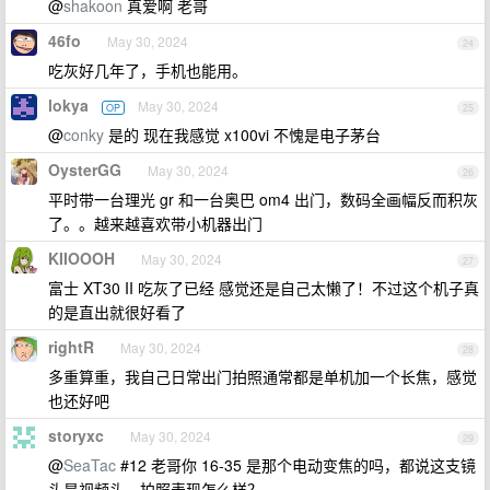
@
shakoon
真爱啊 老哥
46fo
May 30, 2024
24
吃灰好几年了，手机也能用。
lokya
May 30, 2024
OP
25
@
conky
是的 现在我感觉 x100vi 不愧是电子茅台
OysterGG
May 30, 2024
26
平时带一台理光 gr 和一台奥巴 om4 出门，数码全画幅反而积灰
了。。越来越喜欢带小机器出门
KIIOOOH
May 30, 2024
27
富士 XT30 II 吃灰了已经 感觉还是自己太懒了！不过这个机子真
的是直出就很好看了
rightR
May 30, 2024
28
多重算重，我自己日常出门拍照通常都是单机加一个长焦，感觉
也还好吧
storyxc
May 30, 2024
29
@
SeaTac
#12 老哥你 16-35 是那个电动变焦的吗，都说这支镜
头是视频头，拍照表现怎么样？