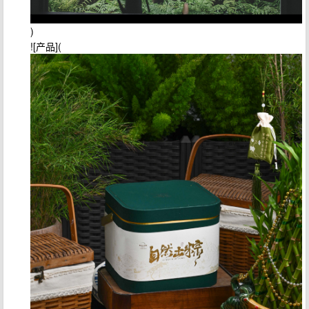
)
![产品](