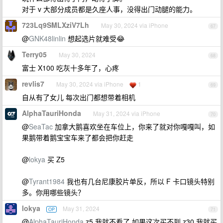
对于 v 大部分成员都是久座人事，没得出门动腿的能力。
723Lq9SMLXziV7Lh
May 30, 2024 via iPhone
67
@
GNK48linlin
想起选片就难受😂
Terry05
May 30, 2024
68
富士 X100 吃灰十多年了，心疼
revlis7
May 30, 2024 via iPhone
1
69
自从有了女儿 每次出门都想带着相机
AlphaTauriHonda
May 31, 2024 via iPhone
70
@
SeaTac
加拿大鹅喜欢坐在车位上，你来了就对你嘎嘎叫，如
果鹅带着鹅宝宝车来了都会把你赶走
@
lokya
买 Z5
@
Tyrant1984
我也有几台尼康胶片单反，所以 F 卡口镜头特别
多。你用哪些镜头？
lokya
May 31, 2024
OP
71
@
AlphaTauriHonda
z5 我就不看了 如果这次买不到 z30 我就买