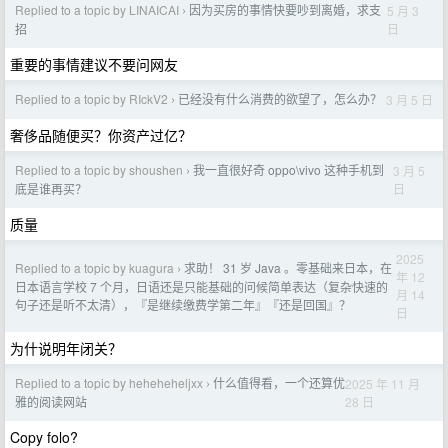
Replied to a topic by LINAICAI
因为买房的事情快要吵到离婚，求支
5 月 3
›
日
招
重要的事情建议不要问网友
Replied to a topic by RIckV2
已经没有什么消费的欲望了，怎么办？
3 月 5 日
›
奢侈品随便买？你资产过亿？
Replied to a topic by shoushen
我一直很好奇 oppo\vivo 这种手机到
3 月 5
›
日
底是谁再买？
质量
2025
Replied to a topic by kuagura
求助！ 31 岁 Java 。零基础来日本，在
›
年 12
日本语言学校 7 个月，日语还是只能基础的问候简单表达（复杂快速的
月 14
句子还是听不太清），『是继续缴费学第二年』『还是回国』？
日
为什说明年闭关？
Replied to a topic by heheheheljxx
什么值得看，一个还算优
2025 年 11 月
›
28 日
雅的阅读网站
Copy folo?