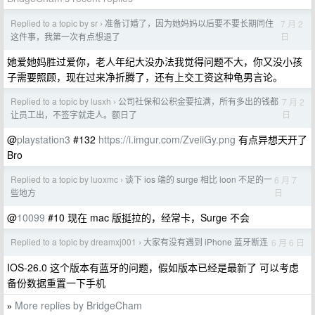
Replied to a topic by sr
准备订婚了，因为她妈妈以后要不要长期同住
7 月 2
›
日
这件事，我第一次有点想退了
她爱她妈胜过爱你，老人年纪大没办法我觉得问题不大，你又没小孩
子需要照顾，现在过来净折腾了，还有上交工资这种龟男言论。
Replied to a topic by lusxh
公司社保和公积金要拉满，所有多出的钱都
7 月 2
›
日
让员工出，不签字就走人。额日了
@
playstation3
#132
https://i.imgur.com/ZveiiGy.png
有点异想天开了
Bro
Replied to a topic by luoxmc
谈下 ios 端的 surge 相比 loon 不足的一
6 月 7
›
日
些地方
@
10099
#10 现在 mac 版挺拉的，经常卡，Surge 不会
Replied to a topic by dreamxj001
大家有没有遇到 iPhone 蓝牙断连
6 月 6 日
›
IOS-26.0 这个版本有蓝牙的问题，假如版本已经是最新了 可以考虑
备份数据重置一下手机
More replies by BridgeCham
»