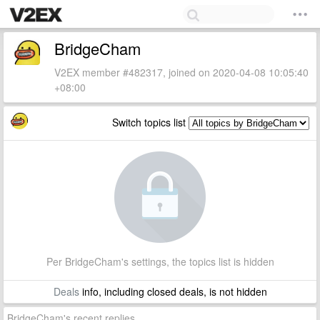
BridgeCham
V2EX member #482317, joined on 2020-04-08 10:05:40
+08:00
Switch topics list
Per BridgeCham's settings, the topics list is hidden
Deals
info, including closed deals, is not hidden
BridgeCham's recent replies