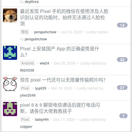
by
deplives
最近发现 Pixel 手机的微信在使用涉及人脸
识别认证的功能时，始终无法通过人脸检
测
14
微信
•
penguinchow
•
Jan 24, 2025
• Lastly replied
by
penguinchow
Pixel 上安装国产 App 的正确姿势是什
么？
42
Android
•
ww24
•
Dec 26, 2024
• Lastly replied by
lih24338
现在 pixel 一代还可以无限量传输照片吗？
37
Pixel
•
iyg429
•
Mar 18, 2025
• Lastly replied by
yhm2046
pixel 8 & 9 解锁电信通话后拨打电话闪
断，请各位大佬救救孩子
7
Pixel
•
babyHH
•
Dec 17, 2024
• Lastly replied by
czipper