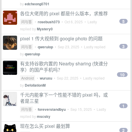
by
edcheong0701
各位大佬用的 pixel 都是什么版本，求推荐
5
问与答
•
rosebush373
•
Oct 6, 2025
• Lastly
replied by
Mystery0
pixel 1 传大视频到 google photo 的问题
3
问与答
•
qweruiop
•
Sep 23, 2025
• Lastly replied
by
qweruiop
有支持谷歌内置的 Nearby sharing (快速分
享）的国产手机吗？
10
Android
•
wuruxu
•
Sep 22, 2025
• Lastly replied
by
DefoliationM
千元内能拿下一个性能不错的 pixel 吗，或
者是三星
1
问与答
•
foreverstandbyu
•
Sep 15, 2025
• Lastly
replied by
mscsky
现在怎么买 pixel 最划算
2