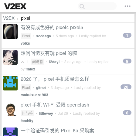
V2EX
pixel
›
有没有成色好的 pixel4 pixel5
1
Pixel
•
sodesga
•
5 days ago
• Lastly replied by
volks
想问问佬友有玩 pixel 的嘛
9
1
问与答
•
i2dayi
•
8 days ago
• Lastly replied
by
ffalex
2026 了， pixel 手机质量怎么样
28
Pixel
•
gitnot
•
3 days ago
• Lastly replied by
makuixuan1983
pixel 手机 Wi-Fi 受限 openclash
6
问与答
•
littlewey
•
Jul 26
• Lastly replied by
itechify
一个验证码引发的 Pixel 6a 采购案