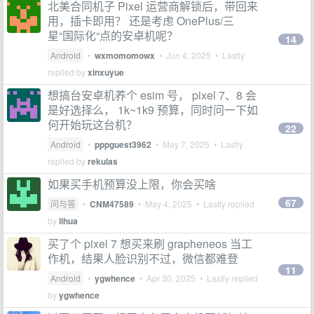
北美合同机子 Pixel 运营商解锁后，带回来
用，插卡即用？ 还是考虑 OnePlus/三
星“国际化“点的安卓机呢？
14
Android
•
wxmomomowx
•
Jun 4, 2025
• Lastly
replied by
xinxuyue
想搞台安卓机养个 esim 号， pixel 7、8 会
是好选择么， 1k~1k9 预算，同时问一下如
何开始玩这台机？
22
Android
•
pppguest3962
•
May 7, 2025
• Lastly
replied by
rekulas
如果买手机预算没上限，你会买啥
67
问与答
•
CNM47589
•
May 4, 2025
• Lastly replied
by
lihua
买了个 pixel 7 想买来刷 grapheneos 当工
作机，结果人脸识别不过，微信都难登
11
Android
•
ygwhence
•
Apr 30, 2025
• Lastly replied
by
ygwhence