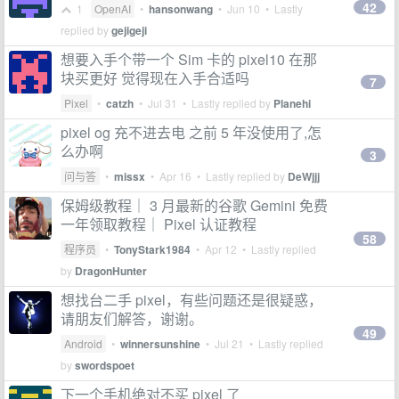
42
1
OpenAI
•
hansonwang
•
Jun 10
• Lastly
replied by
gejigeji
想要入手个带一个 Sim 卡的 pixel10 在那
块买更好 觉得现在入手合适吗
7
Pixel
•
catzh
•
Jul 31
• Lastly replied by
Planehi
pixel og 充不进去电 之前 5 年没使用了,怎
么办啊
3
问与答
•
missx
•
Apr 16
• Lastly replied by
DeWjjj
保姆级教程｜ 3 月最新的谷歌 Gemini 免费
一年领取教程｜ Pixel 认证教程
58
程序员
•
TonyStark1984
•
Apr 12
• Lastly replied
by
DragonHunter
想找台二手 pixel，有些问题还是很疑惑，
请朋友们解答，谢谢。
49
Android
•
winnersunshine
•
Jul 21
• Lastly replied
by
swordspoet
下一个手机绝对不买 pixel 了