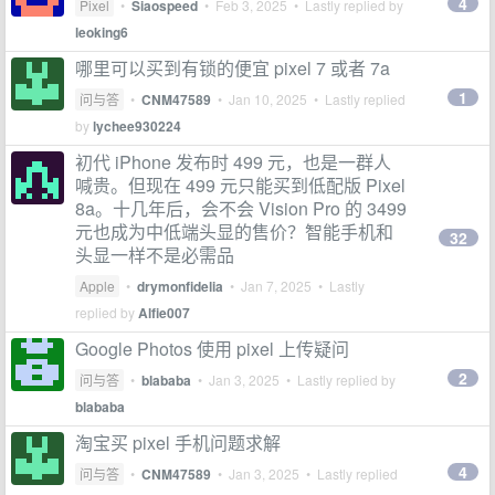
4
Pixel
•
Siaospeed
•
Feb 3, 2025
• Lastly replied by
leoking6
哪里可以买到有锁的便宜 pixel 7 或者 7a
1
问与答
•
CNM47589
•
Jan 10, 2025
• Lastly replied
by
lychee930224
初代 iPhone 发布时 499 元，也是一群人
喊贵。但现在 499 元只能买到低配版 Pixel
8a。十几年后，会不会 Vision Pro 的 3499
元也成为中低端头显的售价？智能手机和
32
头显一样不是必需品
Apple
•
drymonfidelia
•
Jan 7, 2025
• Lastly
replied by
Alfie007
Google Photos 使用 pixel 上传疑问
2
问与答
•
blababa
•
Jan 3, 2025
• Lastly replied by
blababa
淘宝买 pixel 手机问题求解
4
问与答
•
CNM47589
•
Jan 3, 2025
• Lastly replied