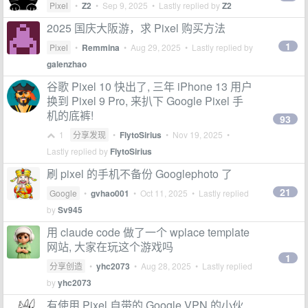
Pixel
•
Z2
•
Sep 9, 2025
• Lastly replied by
Z2
2025 国庆大阪游，求 Pixel 购买方法
1
Pixel
•
Remmina
•
Aug 29, 2025
• Lastly replied by
galenzhao
谷歌 Pixel 10 快出了, 三年 iPhone 13 用户
换到 Pixel 9 Pro, 来扒下 Google Pixel 手
机的底裤!
93
1
分享发现
•
FlytoSirius
•
Nov 19, 2025
•
Lastly replied by
FlytoSirius
刷 pixel 的手机不备份 Googlephoto 了
21
Google
•
gvhao001
•
Oct 11, 2025
• Lastly replied
by
Sv945
用 claude code 做了一个 wplace template
网站, 大家在玩这个游戏吗
1
分享创造
•
yhc2073
•
Aug 28, 2025
• Lastly replied
by
yhc2073
有使用 Pixel 自带的 Google VPN 的小伙