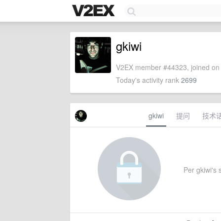
gkiwi
V2EX member #44323, joined on 
Today's activity rank
2699
gkiwi
提问
技术
Per gkiwi's s