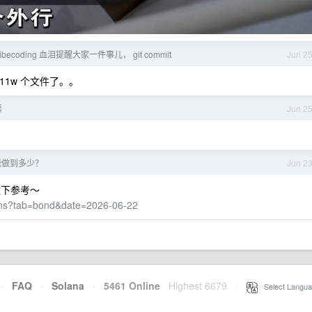
becoding 血泪提醒大家一件事儿， git commit
Jun 2
 11w 个文件了。。
票
Jun 2
能做到多少？
Jun 2
做下参考～
ions?tab=bond&date=2026-06-22
·
FAQ
·
Solana
·
5461 Online
Highest 6679
·
Select Langua