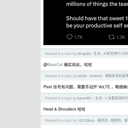
Replied to a topic by
dongQQ
生活
大家觉得什么时
›
›
@
BaseCat
确实如此，哈哈
Replied to a topic by
adz2k
Android
港版安卓机是
›
›
Pixel 信号有问题，需要手动开 VoLTE ，略
Replied to a topic by
barantt01
生活
V 友都是用的
›
›
Head & Shoulders 哈哈
Replied to a topic by
123128xyz
程序员
我预判，第一
›
›