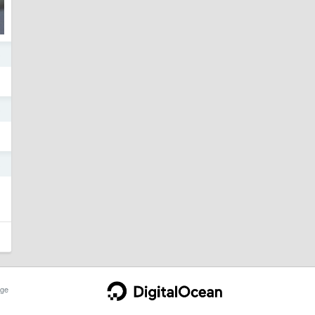
5
5
3
ge