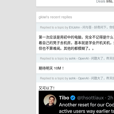
Deals
info,
gkiwi's recent replies
Replied to a topic by
EVJohn
问与答
好奇问下，你
›
›
第一次应该是用初中的电脑，完全不记得是什么
着自己的凳子去机房，基本就是学会开机关机，
但也不算难闻。其他的都模糊了。。
Replied to a topic by
sohk
OpenAI
问题大了，昨天
›
›
期待明天 10M ！
Replied to a topic by
sohk
OpenAI
问题大了，昨天
›
›
又可以了！