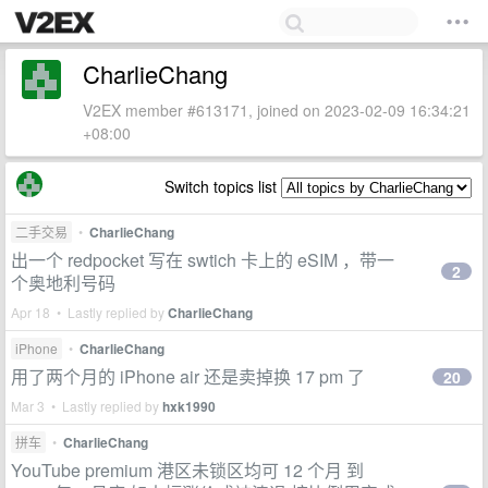
CharlieChang
V2EX member #613171, joined on 2023-02-09 16:34:21
+08:00
Switch topics list
二手交易
•
CharlieChang
出一个 redpocket 写在 swtich 卡上的 eSIM ，带一
2
个奥地利号码
Apr 18 • Lastly replied by
CharlieChang
iPhone
•
CharlieChang
用了两个月的 iPhone air 还是卖掉换 17 pm 了
20
Mar 3 • Lastly replied by
hxk1990
拼车
•
CharlieChang
YouTube premium 港区未锁区均可 12 个月 到