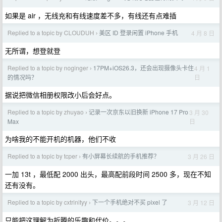
如果是 air ，无线充和有线速度差不多，有线还有点难插
Replied to a topic by CLOUDUH
美区 ID 登录闲置 iPhone 手机
4 月 8 日
›
无所谓，想登就登
Replied to a topic by noginger
17PM+iOS26.3，还会出现摄像头卡住
4 月 1
›
日
的情况吗？
据说把微信相册权限改小后会好点。
Replied to a topic by zhuyao
记录一次京东以旧换新 iPhone 17 Pro
3 月 30
›
日
Max
为啥我的不能开机的机器，他们不收
Replied to a topic by tcper
有小屏幕长续航的手机推荐？
3 月 26 日
›
一加 13t ，最低配 2000 出头，最高配前段时间 2500 多，现在不知
还有没有。
Replied to a topic by cxtrinityy
下一个手机绝对不买 pixel 了
3 月 12 日
›
只能把这理解为折腾的乐趣和代价。。。