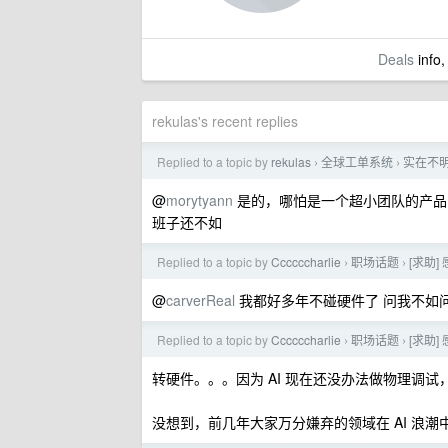
Deals
info,
rekulas's recent replies
Replied to a topic by
rekulas
全球工单系统
实在不明
›
›
@
morytyann
是的，哪怕是一个超小团队的产品
班子还不如
Replied to a topic by
Ccccccharlie
职场话题
[求助
›
›
@
carverReal
我都好多年不碰硬件了 问我不如问 A
Replied to a topic by
Ccccccharlie
职场话题
[求助
›
›
转硬件。。。因为 AI 现在还没办法做物理调试
没想到，前几年大家万分嫌弃的领域在 AI 浪