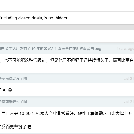
 including closed deals, is not hidden
白,背靠大厂发布了 10 年的米家为什么总是存在堪称弱智的 bug
4 days ag
，也不可能犯这种低级错，但是他们不但犯了还持续很久了，简直比草台
] 感觉前端要没了啊
Jul 3
I 😁
] 感觉前端要没了啊
Jul 3
，而且未来 10-20 年机器人产业非常看好，硬件工程师需求可能大幅上升
潮中反而更坚挺了吧