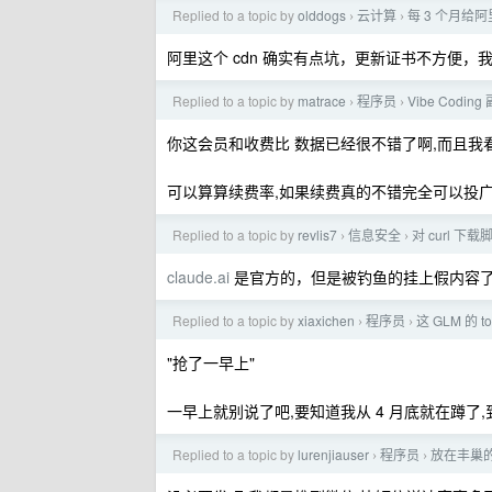
Replied to a topic by
olddogs
云计算
每 3 个月给
›
›
阿里这个 cdn 确实有点坑，更新证书不方便
Replied to a topic by
matrace
程序员
Vibe Cod
›
›
你这会员和收费比 数据已经很不错了啊,而且我
可以算算续费率,如果续费真的不错完全可以投广
Replied to a topic by
revlis7
信息安全
对 curl 
›
›
claude.ai
是官方的，但是被钓鱼的挂上假内容
Replied to a topic by
xiaxichen
程序员
这 GLM 的 t
›
›
"抢了一早上"
一早上就别说了吧,要知道我从 4 月底就在蹲了,
Replied to a topic by
lurenjiauser
程序员
放在丰巢
›
›