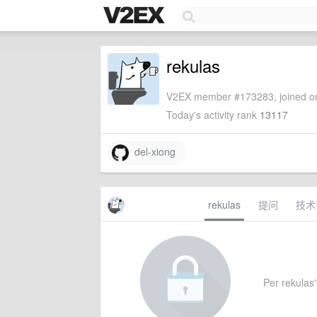
rekulas
V2EX member #173283, joined on
Today's activity rank
13117
del-xiong
rekulas
提问
技术
Per rekulas's