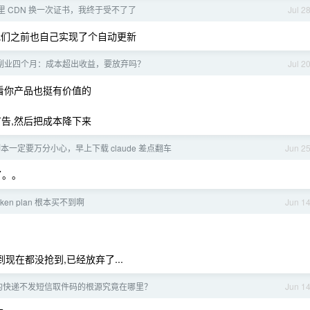
阿里 CDN 换一次证书，我终于受不了了
Jul 2
，我们之前也自己实现了个自动更新
ing 副业四个月：成本超出收益，要放弃吗？
Jul 2
看你产品也挺有价值的
告,然后把成本降下来
下载脚本一定要万分小心，早上下载 claude 差点翻车
Jun 2
了。。
oken plan 根本买不到啊
Jun 1
到现在都没抢到,已经放弃了...
的快递不发短信取件码的根源究竟在哪里？
Jun 1