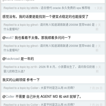
Replied to a topic by idblife
适合替代 oracle 永久免费的 vps 推荐啥
1 天前
›
感觉没有。我的话要是能找到一个便宜点稳定的也能接受了
Replied to a topic by gitnot
请问有人知道湖南联通 2000M 宽带¥480 是
2 天
›
前
什么套餐吗？
@
wu67
我也看着不太像。那我顺着多问问一下
Replied to a topic by gitnot
请问有人知道湖南联通 2000M 宽带¥480 是
2 天
›
前
什么套餐吗？
@
hackroad
是一年的
Replied to a topic by zz19
2026 年 8 月，小孩要出生了，请问各位奶爸
3 天
›
前
婴儿奶粉怎么选？
我买的山姆领熠 参考一下
Replied to a topic by Coller
大家平时是怎么用 AI 的啊？
7 月 29 日
›
@
Coller
不需要 自己补充 AGENT MD 和 skill 就够了。
Replied to a topic by Coller
大家平时是怎么用 AI 的啊？
7 月 29 日
›