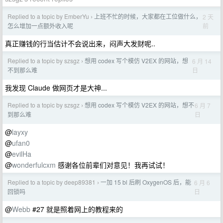
Replied to a topic by EmberYu
上班不忙的时候，大家都在工位做什么，
2 天
›
前
怎么增加一点额外收入呢
真正赚钱的行当估计不会说出来，闷声大发财呢..
Replied to a topic by szsgz
想用 codex 写个模仿 V2EX 的网站，想
6 月 14
›
日
不到那么难
我发现 Claude 做网页才是大神...
Replied to a topic by szsgz
想用 codex 写个模仿 V2EX 的网站，想不
6 月 7
›
日
到那么难
@
layxy
@
ufan0
@
evilHa
@
wonderfulcxm
感谢各位前辈们对意见！我再试试！
Replied to a topic by deep89381
一加 15 bl 后刷 OxygenOS 后，能
6 月 6
›
日
回锁吗
@
Webb
#27 就是照着网上的教程来的