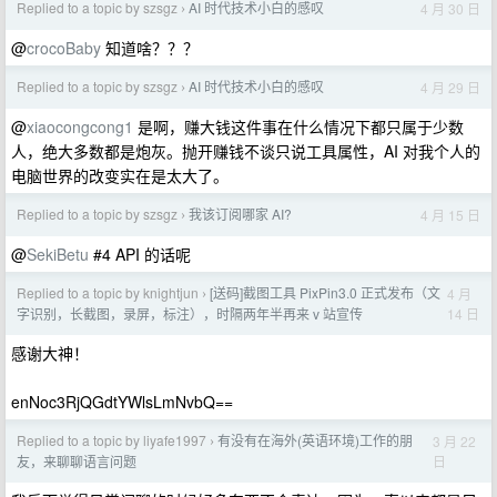
Replied to a topic by szsgz
AI 时代技术小白的感叹
4 月 30 日
›
@
crocoBaby
知道啥？？？
Replied to a topic by szsgz
AI 时代技术小白的感叹
4 月 29 日
›
@
xiaocongcong1
是啊，赚大钱这件事在什么情况下都只属于少数
人，绝大多数都是炮灰。抛开赚钱不谈只说工具属性，AI 对我个人的
电脑世界的改变实在是太大了。
Replied to a topic by szsgz
我该订阅哪家 AI?
4 月 15 日
›
@
SekiBetu
#4 API 的话呢
Replied to a topic by knightjun
[送码]截图工具 PixPin3.0 正式发布（文
4 月
›
14 日
字识别，长截图，录屏，标注），时隔两年半再来 v 站宣传
感谢大神！
enNoc3RjQGdtYWlsLmNvbQ==
Replied to a topic by liyafe1997
有没有在海外(英语环境)工作的朋
3 月 22
›
日
友，来聊聊语言问题