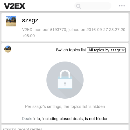
szsgz
V2EX member #193770, joined on 2016-09-27 23:27:20
+08:00
Switch topics list
Per szsgz's settings, the topics list is hidden
Deals
info, including closed deals, is not hidden
szsgz's recent replies