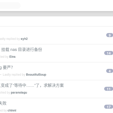
9
stly replied by
syh2
姿势，挂载 nas 目录进行备份
14
lied by
Eins
ng 要严？
4
• Lastly replied by
BeautifulSoup
下载应用又变成了“等待中……”了，求解决方案
11
plied by
paranoiagu
请失败
17
ied by
chinni