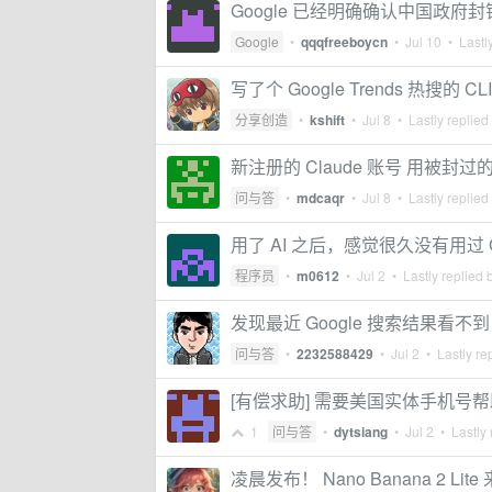
Google 已经明确确认中国政府封锁了来
Google
•
qqqfreeboycn
•
Jul 10
• Lastly
写了个 Google Trends 热搜的 CLI/S
分享创造
•
kshift
•
Jul 8
• Lastly replied
新注册的 Claude 账号 用被封过的 
问与答
•
mdcaqr
•
Jul 8
• Lastly replied
用了 AI 之后，感觉很久没有用过 G
程序员
•
m0612
•
Jul 2
• Lastly replied 
发现最近 Google 搜索结果看不到
问与答
•
2232588429
•
Jul 2
• Lastly re
[有偿求助] 需要美国实体手机号帮助验证 G
1
问与答
•
dytsiang
•
Jul 2
• Lastly 
凌晨发布！ Nano Banana 2 