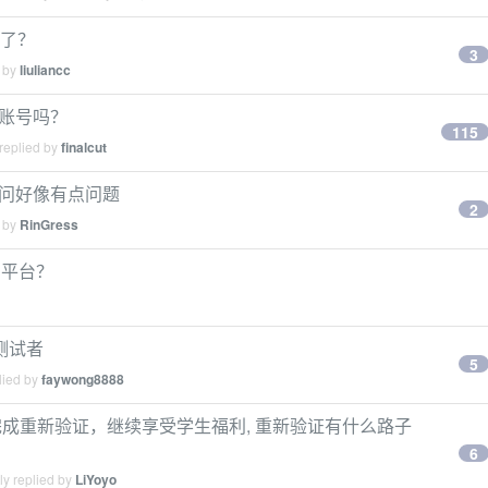
证了？
3
d by
liuliancc
 账号吗？
115
replied by
finalcut
虫访问好像有点问题
2
d by
RinGress
接码平台？
g 测试者
5
lied by
faywong8888
 日之前 完成重新验证，继续享受学生福利, 重新验证有什么路子
6
ly replied by
LiYoyo