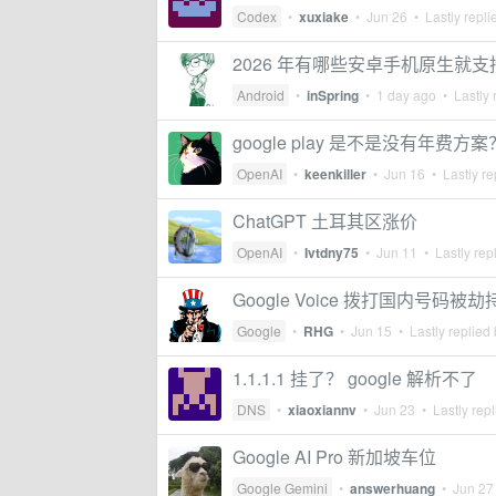
Codex
•
xuxiake
•
Jun 26
• Lastly repli
2026 年有哪些安卓手机原生就支持 Go
Android
•
inSpring
•
1 day ago
• Lastly 
google play 是不是没有年费方案
OpenAI
•
keenkiller
•
Jun 16
• Lastly re
ChatGPT 土耳其区涨价
OpenAI
•
Ivtdny75
•
Jun 11
• Lastly rep
Google Voice 拨打国内号码被劫
Google
•
RHG
•
Jun 15
• Lastly replied
1.1.1.1 挂了？ google 解析不了
DNS
•
xiaoxiannv
•
Jun 23
• Lastly rep
Google AI Pro 新加坡车位
Google Gemini
•
answerhuang
•
Jun 27