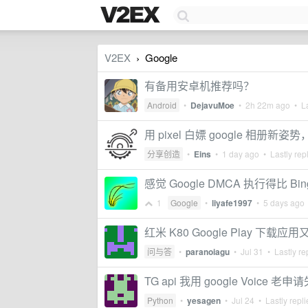
V2EX
Google
›
有备用安卓机推荐吗？
Android
•
DejavuMoe
•
2h 22m ago
• La
用 pixel 白嫖 google 相册新
分享创造
•
Eins
•
1 day ago
• Lastly rep
感觉 Google DMCA 执行得比 Bi
1
Google
•
liyafe1997
•
5 days ago
红米 K80 Google Play 
问与答
•
paranoiagu
•
Jul 31
• Lastly re
TG api 我用 google Voice 老申
Python
•
yesagen
•
Jul 24
• Lastly repl