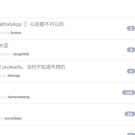
 WhatsApp 了. 以前都不可以的.
2
ied by
Ansen
戏大促
4
plied by
fang5566
箱是 javakaifa，当时不知道咋想的
4
ed by
donege
104
ed by
hansonwang
24
 by
sora2blue