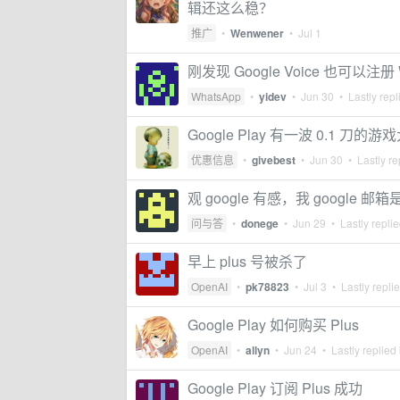
辑还这么稳？
推广
•
Wenwener
•
Jul 1
刚发现 Google Voice 也可以注册
WhatsApp
•
yidev
•
Jun 30
• Lastly repl
Google Play 有一波 0.1 刀的游
优惠信息
•
givebest
•
Jun 30
• Lastly re
观 google 有感，我 google 邮
问与答
•
donege
•
Jun 29
• Lastly repli
早上 plus 号被杀了
OpenAI
•
pk78823
•
Jul 3
• Lastly repli
Google Play 如何购买 Plus
OpenAI
•
allyn
•
Jun 24
• Lastly replied
Google Play 订阅 Plus 成功