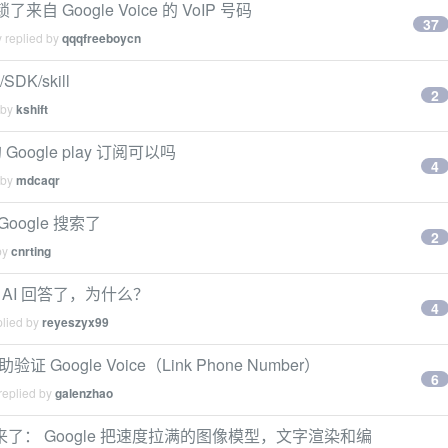
自 Google Voice 的 VoIP 号码
37
 replied by
qqqfreeboycn
DK/skill
2
 by
kshift
Google play 订阅可以吗
4
 by
mdcaqr
oogle 搜索了
2
by
cnrting
 AI 回答了，为什么？
4
plied by
reyeszyx99
oogle Voice（Link Phone Number）
6
replied by
galenzhao
Lite 来了： Google 把速度拉满的图像模型，文字渲染和编