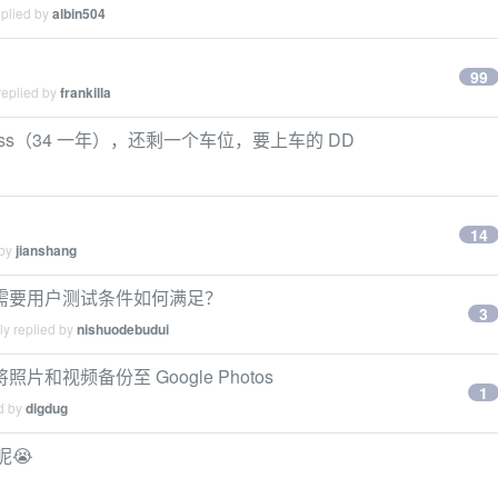
eplied by
albin504
99
replied by
frankilla
ay Pass（34 一年），还剩一个车位，要上车的 DD
14
 by
jianshang
lay 需要用户测试条件如何满足？
3
ly replied by
nishuodebudui
将照片和视频备份至 Google Photos
1
ed by
digdug
呢😭