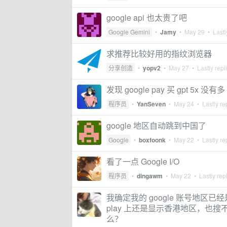
google api 也太贵了吧
Google Gemini
•
Jamy
•
May 29
• Lastl
求推荐比较好用的指纹浏览器
分享创造
•
yopv2
•
May 27
• Lastly repl
发现 google pay 买 gpt 5x 没有
程序员
•
YanSeven
•
May 24
• Lastly re
google 地区自动跳到中国了
Google
•
boxfoonk
•
May 22
• Lastly re
看了一点 Google I/O
程序员
•
dingawm
•
May 22
• Lastly rep
我确定我的 google 账号地区已
play 上还是显示香港地区，也搜不到 
么？