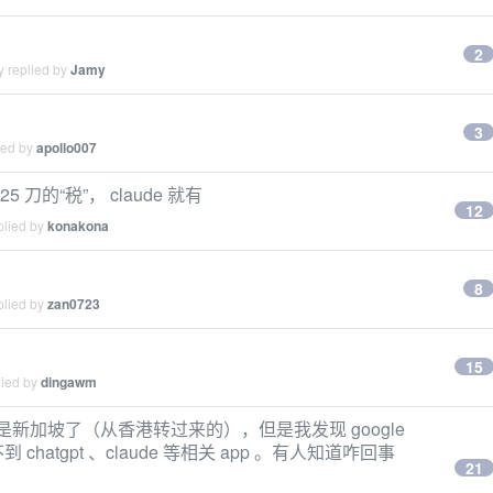
2
y replied by
Jamy
3
ied by
apollo007
多 25 刀的“税”， claude 就有
12
plied by
konakona
8
plied by
zan0723
15
lied by
dingawm
经是新加坡了（从香港转过来的），但是我发现 google
chatgpt 、claude 等相关 app 。有人知道咋回事
21