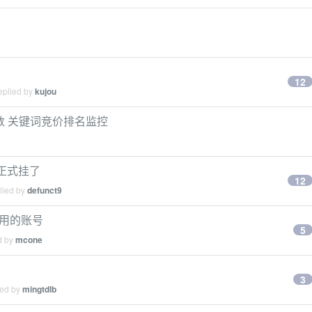
12
eplied by
kujou
查询次数 关键词竞价排名监控
的正式挂了
12
lied by
defunct9
不用的账号
5
d by
mcone
3
ied by
mingtdlb