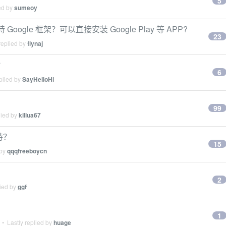
5
ed by
sumeoy
ogle 框架？可以直接安装 Google Play 等 APP?
23
replied by
flynaj
？
6
plied by
SayHelloHi
99
lied by
killua67
持？
15
 by
qqqfreeboycn
2
lied by
ggf
1
• Lastly replied by
huage