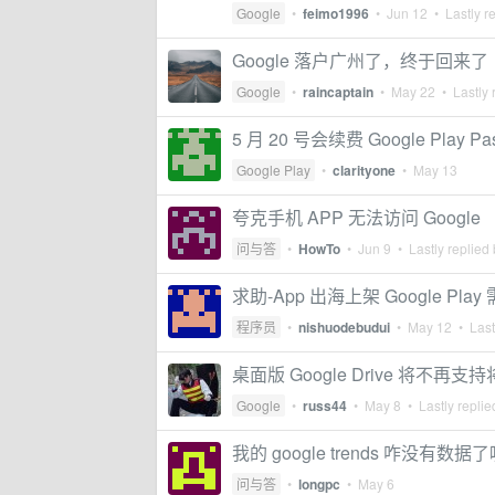
Google
•
feimo1996
•
Jun 12
• Lastly r
Google 落户广州了，终于回来了
Google
•
raincaptain
•
May 22
• Lastly 
5 月 20 号会续费 Google Pl
Google Play
•
clarityone
•
May 13
夸克手机 APP 无法访问 Google
问与答
•
HowTo
•
Jun 9
• Lastly replied
求助-App 出海上架 Google P
程序员
•
nishuodebudui
•
May 12
• Last
桌面版 Google Drive 将不再支持
Google
•
russ44
•
May 8
• Lastly repli
我的 google trends 咋没有数据了
问与答
•
longpc
•
May 6