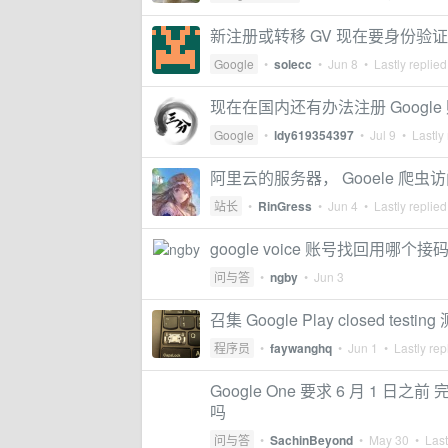
新注册或转移 GV 现在要身份验
Google
•
solecc
•
Jun 8
• Lastly replie
现在在国内还有办法注册 Google
Google
•
ldy619354397
•
Jul 9
• Lastly 
阿里云的服务器， Gooele 爬
站长
•
RinGress
•
Jun 4
• Lastly replie
google voice 账号找回用哪个
问与答
•
ngby
•
Jun 3
召集 Google Play closed testin
程序员
•
faywanghq
•
Jun 1
• Lastly rep
Google One 要求 6 月 1
吗
问与答
•
SachinBeyond
•
May 30
• Last