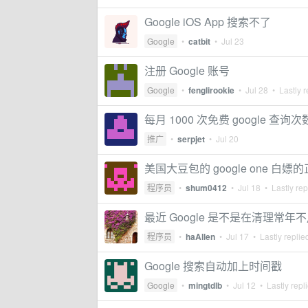
Google iOS App 搜索不了
Google
•
catbit
•
Jul 23
注册 Google 账号
Google
•
fenglirookie
•
Jul 28
• Lastly r
每月 1000 次免费 google 
推广
•
serpjet
•
Jul 20
美国大豆包的 google one 白嫖
程序员
•
shum0412
•
Jul 18
• Lastly rep
最近 Google 是不是在清理常年
程序员
•
haAllen
•
Jul 17
• Lastly replie
Google 搜索自动加上时间戳
Google
•
mingtdlb
•
Jul 12
• Lastly repl