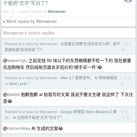
于能把“文字”写对了？
Mar 12 • Lastly replied by
Wenwener
More topics by Wenwener
»
Wenwener's recent replies
Replied to a topic by Wenwener
大家最近消费/生活状态怎么样？是不
7 月 9
›
日
是越来越“能省则省”了？
@
wweerrgtc
之前花钱 50 块以下的东西眼睛都不眨一下的 现在都要
先加购物车 然后结账页面去买低价的“顺手买一件”😂
Replied to a topic by Wenwener
Wan 2.7 震撼发布， AI 视频编辑进
4 月 6
›
日
入 Next Level ！
@
daweii
抱歉抱歉 ai 给我写的文案 我说不要太生硬 就这样了 下次注
意😂
Replied to a topic by Wenwener
Google 新模型 Nano Banana 2 爆
3 月
›
14 日
火： AI 生图终于能把“文字”写对了？
@
clementewy
AI 生成的文案😂