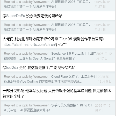
Replied to a topic by Wenwener
AI 漫剧就是 2026 年的风口，
2025 年 12
›
月 27 日
所以我用手搓了一个 AI 漫剧创作平台！
@
SuperDaFu
没办法要吃饭的呀哈哈
Replied to a topic by Wenwener
AI 漫剧就是 2026 年的风口，
2025 年 12
›
月 21 日
所以我用手搓了一个 AI 漫剧创作平台！
大佬们 别光悄咪咪收藏不评论呀😂***👉 [AI 漫剧创作平台官网](
https://aianimeshorts.com/zh-cn/
) 👈***
Replied to a topic by Wenwener
Seedance 1.5 Pro 上线了｜国产
2025 年 12
›
月 17 日
视频模型，正面对标 OpenAI Sora 2？我直接看傻了
@
tool2dx
是的 我这就是推个广 别见怪哈哈哈
Replied to a topic by Wenwener
Cloud Flare 又挂了，上次那哥们
2025 年
›
12 月 5 日
还没走吗😅Vibe Codiing 的弊端在此刻体现得淋漓尽致...
一部分受影响 他本站没问题 只要依赖不强的基本没问题 但是依赖比
较大的全挂了
Replied to a topic by Wenwener
快手可灵又出狠招？ Kling O1
2025 年 12
›
月 2 日
正式冲场， AI 影视圈直接大乱斗！