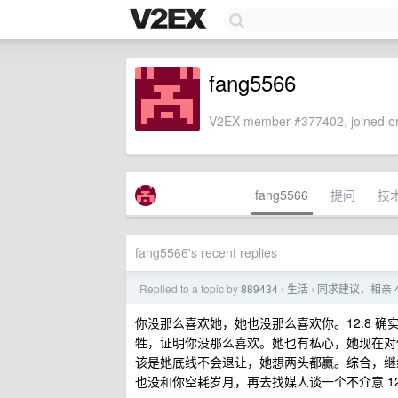
fang5566
V2EX member #377402, joined on
fang5566
提问
技
fang5566's recent replies
Replied to a topic by
889434
生活
同求建议，相亲 
›
›
你没那么喜欢她，她也没那么喜欢你。12.8 
牲，证明你没那么喜欢。她也有私心，她现在对
该是她底线不会退让，她想两头都赢。综合，继续
也没和你空耗岁月，再去找媒人谈一个不介意 12