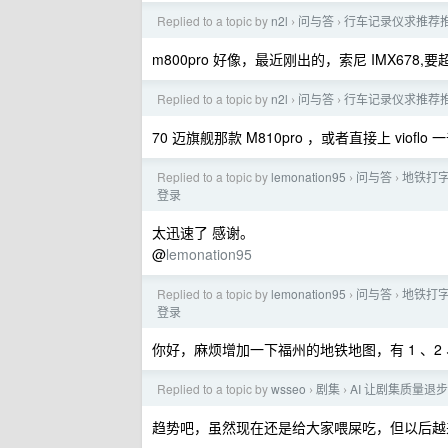
Replied to a topic by
n2l
问与答
行车记录仪求推荐
›
›
m800pro 好像，最近刚出的，索尼 IMX67
Replied to a topic by
n2l
问与答
行车记录仪求推荐
›
›
70 迈旗舰那款 M810pro ，或者直接上 vio
Replied to a topic by
lemonation95
问与答
地铁打字
›
›
登录
太迅速了 感谢。
@
lemonation95
Replied to a topic by
lemonation95
问与答
地铁打字
›
›
登录
你好，麻烦增加一下福州的地铁地图，有 1 、2 、
Replied to a topic by
wsseo
剧集
AI 让剧集质量退
›
›
趋势吧，虽然现在还是给大家喂屎吃，但以后越