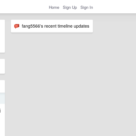
Home
Sign Up
Sign In
fang5566's recent timeline updates
o
牺