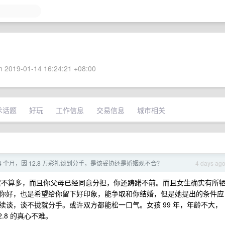
 2019-01-14 16:24:21 +08:00
术话题
好玩
工作信息
交易信息
城市相关
4 个月，因 12.8 万彩礼谈到分手，是该妥协还是婚姻观不合？
4 days ag
确实不算多，而且你父母已经同意分担，你还踌躇不前。而且女生确实有所
你好，也是希望给你留下好印象，能争取和你结婚，但是她提出的条件应
谈，谈不拢就分手。或许双方都能松一口气。女孩 99 年，年龄不大，
.8 的真心不难。