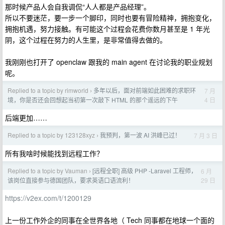
那时候产品人会自我调侃“人人都是产品经理”。
所以不要迷茫，要一步一个脚印，同时也要有冒险精神，拥抱变化，
拥抱机遇，努力接触。有可能这个过程会花费你数月甚至是 1 年光
阴，这个过程在努力的人生里，是非常值得去做的。
我刚刚也打开了 openclaw 跟我的 main agent 在讨论我的职业规划
呢。
Replied to a topic by rimworld
多年以后，面对前端如此困难的求职环
7 月
›
4 日
境，你是否还会回想起当初第一次敲下 HTML 的那个遥远的下午
后端更加……
Replied to a topic by 123128xyz
我预判，第一波 AI 洪峰已过！
7 月 3 日
›
所有我啥时候能找到远程工作？
Replied to a topic by Vauman
[远程全职] 高级 PHP -Laravel 工程师，
6 月
›
29 日
该岗位直接参与德国团队，要求英语口语流利！
https://v2ex.com/t/1200129
上一份工作外企的同事在全世界各地（ Tech 同事都在地球一个面的