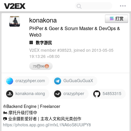
konakona
打赏
PHPer & Goer & Scrum Master & DevOps &
Web3
🏢
数字游民
V2EX member #38523, joined on 2013-05-05
19:13:26 +08:00
75
96
crazyphper.com
GuGuaGuGuaX
konakona-xiong
crazyphper
54853315
⛵️Backend Engine | Freelancer
🏍 摩托升级打怪中
📷 业余摄影爱好者 | 主攻人文和风光类创作
https://photos.app.goo.gl/mfxL1NA6oS8UUiPY8