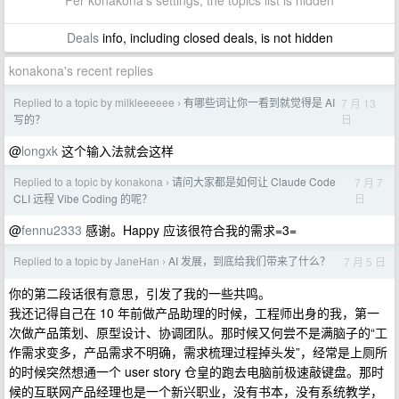
Per konakona's settings, the topics list is hidden
Deals
info, including closed deals, is not hidden
konakona's recent replies
Replied to a topic by milkleeeeee
有哪些词让你一看到就觉得是 AI
7 月 13
›
日
写的？
@
longxk
这个输入法就会这样
Replied to a topic by konakona
请问大家都是如何让 Claude Code
7 月 7
›
日
CLI 远程 Vibe Coding 的呢？
@
fennu2333
感谢。Happy 应该很符合我的需求=3=
Replied to a topic by JaneHan
AI 发展，到底给我们带来了什么？
7 月 5 日
›
你的第二段话很有意思，引发了我的一些共鸣。
我还记得自己在 10 年前做产品助理的时候，工程师出身的我，第一
次做产品策划、原型设计、协调团队。那时候又何尝不是满脑子的“工
作需求变多，产品需求不明确，需求梳理过程掉头发”，经常是上厕所
的时候突然想通一个 user story 仓皇的跑去电脑前极速敲键盘。那时
候的互联网产品经理也是一个新兴职业，没有书本，没有系统教学，