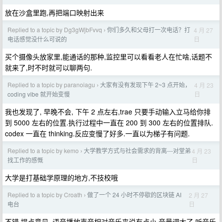
放在沙盒里跑,再把端口映射出来
Replied to a topic by Dg3gWjbFvvq
你们多久和父母打一次电话？打
4 月 27
›
日
电话感觉没什么可说的
买个摄像头放家里,能通话的那种,监控里可以看看老人在忙啥,话题不
就来了,时不时就可以聊两句.
Replied to a topic by paranoiagu
大家有没有发现下午 2~3 点开始，
4 月 23
›
日
coding vibe 就开始变慢
我也发现了, 早晚不会, 下午 2 点左右,trae 只要手动输入立马给你排
到 5000 左右的位置.执行过程中一直在 200 到 300 左右的位置排队.
codex 一直在 thinking.反应变慢了好多.一直以为梯子有问题.
Replied to a topic by kemo
大学教学方式与社会需求的背离---对堂弟
4 月 23
›
日
找工作的感慨
大学是打基础学原理的地方,不技校哦
Replied to a topic by Croath
做了一个 24 小时不停歇的区块链 AI
2 月 27
›
日
电台
不错,提点意见, 语音播放声音相对音乐来说有点小,音量调大了,听音乐