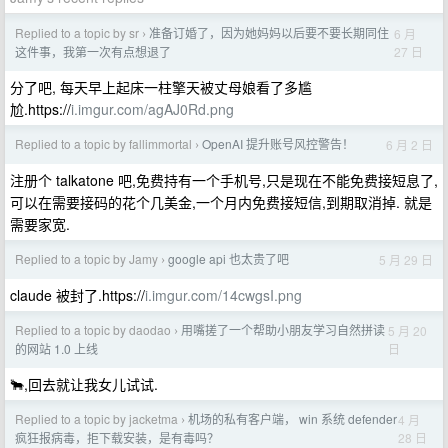
Replied to a topic by sr
准备订婚了，因为她妈妈以后要不要长期同住
6 月
›
27 日
这件事，我第一次有点想退了
分了吧, 每天早上起床一柱擎天被丈母娘看了多尴
尬.https://
i.imgur.com/agAJ0Rd.png
Replied to a topic by fallimmortal
OpenAI 提升账号风控警告！
6 月 2 日
›
注册个 talkatone 吧,免费持有一个手机号,只是现在不能免费接短息了,
可以在需要接码的花个几美金,一个月内免费接短信,到期取消掉. 就是
需要家宽.
Replied to a topic by Jamy
google api 也太贵了吧
5 月 29 日
›
claude 被封了.https://
i.imgur.com/14cwgsI.png
Replied to a topic by daodao
用嘴搓了一个帮助小朋友学习自然拼读
5 月 20
›
日
的网站 1.0 上线
🐂,回去就让我女儿试试.
Replied to a topic by jacketma
机场的私有客户端， win 系统 defender
4 月
›
28 日
疯狂报病毒，拒下载安装，是有毒吗？