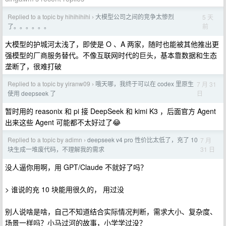
Replied to a topic by hihihihihi
大模型公司之间的竞争太惨烈
5 天
›
前
了。。。。。。
大模型的护城河太浅了，即使是 O 、A 两家，随时也能被其他推出更
强模型的厂商服务替代。不像互联网时代的巨头，基本靠数据和生态
垄断了，很难打破
Replied to a topic by yiranw09
哦天哪，我终于可以在 codex 里原生
7 月 31
›
日
使用 deepseek 了
暂时用的 reasonix 和 pi 接 DeepSeek 和 kimi K3 ，后面官方 Agent
出来这些 Agent 可能都不太好过了😂
Replied to a topic by adimn
deepseek v4 pro 性价比太低了，充了 10
7 月
›
31 日
块生成一堆废代码，不理解我的需求
没人逼你用啊，用 GPT/Claude 不就好了吗？
> 谁说的充 10 块能用很久的， 用过没
别人说啥是啥，自己不知道结合实际情况判断，需求大小、复杂度、
场景一样吗？小马过河的故事，小学学过没？