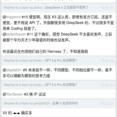
Replied to a topic by aimuz
DeepSeek 4 正式版是不是鸽了
7 月 30 日
›
@
myqonnt
#15 便宜啊，现在 K3 这么贵，即使有官方订阅，还是不
便宜，更不用说 API 了。外国都很多用 DeepSeek 的，不过很多不是
用来 Coding 就是了。
@
jackerbauer
#11 这个确实，感觉 DeepSeek 不太喜欢发声，之前
被那个华为天才少年碰瓷的时候也没发声。
听说最近在内测他们自己的 Harness 了，不知道真假
Replied to a topic by timwu
GPT 5.6 Pro 自动降智？
7 月 25 日
›
@
ylqylq001
#5 本来就不一样，不同模型、不同档位都不一样，差不
多可以理解为模型的思考力度
Replied to a topic by timwu
GPT 5.6 Pro 自动降智？
7 月 25 日
›
@
YanSeven
#3 换 IP 试试
Replied to a topic by yang59324
这事 V 友如何评价
7 月 23 日
›
V2 的 🐢🐢 确实多