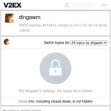
dingawm
V2EX member #212541, joined on 2017-01-30 14:23:46
+08:00
Switch topics list
Per dingawm's settings, the topics list is hidden
Deals
info, including closed deals, is not hidden
dingawm's recent replies