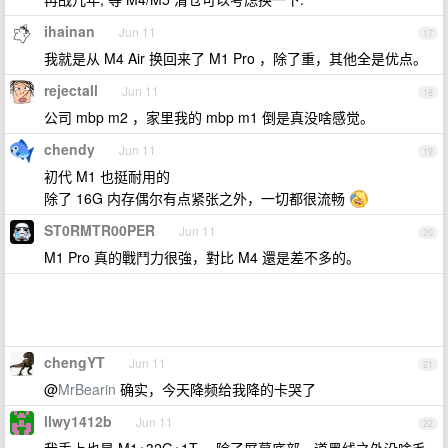
ihainan
Jun 11
17
我就是从 M4 Air 换回来了 M1 Pro ，除了重，其他全是优点。
rejectall
Jun 11
18
公司 mbp m2 ，家里我的 mbp m1 倒是真没啥感觉。
chendy
Jun 11
19
初代 M1 也挺耐用的
除了 16G 内存偶尔有点紧张之外，一切都很流畅
ST0RMTR00PER
Jun 11
20
M1 Pro 真的戰鬥力很強，對比 M4 還是差不多的。
chengYT
Jun 11
21
@
MrBearin
确实，今天降频给我降的卡哭了
llwy1412b
Jun 11
22