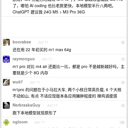
了，哪怕 AI coding 也比老款更快，本地模型半斤八两吧。
ChatGPT 建议我 24G M5 > M3 Pro 36G
boorabee
Jun 11
6
还在用 22 年初买的 m1 max 64g
raymonguo
Jun 11
7
m1 pro 对比 m4 air 还能比一比，都是 pro 不是越新越好吗，主
要就是少个 8G 内存
wu67
Jun 11
8
m1pro 的问题在于小马拉大车, 两个小核日常高负载, 6 个大核
不动如山, 有点 不适应现版本各应用臃肿程度的 辣鸡调度感
NerbraskaGuy
Jun 11
9
跑下本地模型就现原形了
ngloom
Jun 11
10