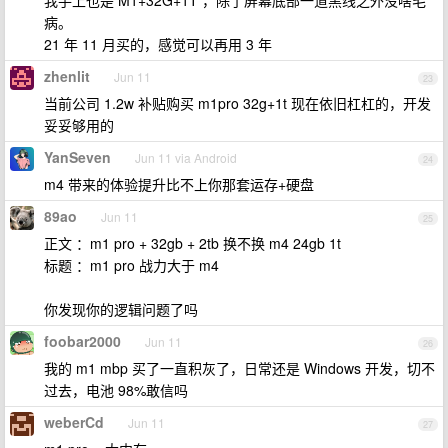
我手上也是 M1+32G+1T ，除了屏幕底部一道黑线之外没啥毛
病。
21 年 11 月买的，感觉可以再用 3 年
zhenlit
Jun 11
23
当前公司 1.2w 补贴购买 m1pro 32g+1t 现在依旧杠杠的，开发
妥妥够用的
YanSeven
Jun 11 via Android
24
m4 带来的体验提升比不上你那套运存+硬盘
89ao
Jun 11
25
正文 ：m1 pro + 32gb + 2tb 换不换 m4 24gb 1t
标题 ：m1 pro 战力大于 m4
你发现你的逻辑问题了吗
foobar2000
Jun 11
26
我的 m1 mbp 买了一直积灰了，日常还是 Windows 开发，切不
过去，电池 98%敢信吗
weberCd
Jun 11
27