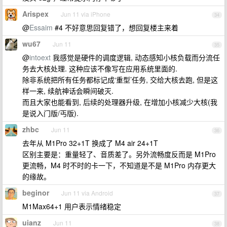
Arispex
Jun 11 via iPhone
34
@
Essaim
#4 不好意思回复错了，想回复楼主来着
wu67
Jun 11
35
@
intoext
我感觉是硬件的调度逻辑, 动态感知小核负载而分流任
务去大核处理. 这种应该不像写在应用系统里面的.
除非系统把所有任务都标记成‘重型’任务, 交给大核去跑, 但是这
样一来, 续航神话会瞬间破灭.
而且大家也能看到, 后续的处理器升级, 在增加小核减少大核(我
是说入门版/丐版).
zhbc
Jun 11
36
去年从 M1Pro 32+1T 换成了 M4 air 24+1T
区别主要是：重量轻了、音质差了。另外流畅度反而是 M1Pro
更流畅，M4 时不时的卡一下，不知道是不是 M1Pro 内存更大
的缘故。
beginor
Jun 11 via Android
37
M1Max64+1 用户表示情绪稳定
uianz
Jun 11
38