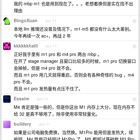
我的 mbp m1 也是用到现在了。。。老想着换但是实在找不出
理由
BingoXuan
Jun 11
2
本地 llm 推理还没普及情况下，m1-m5 都没有什么太大差别。
今年再续一次 ac+，再战 2 年
kkkkkkhalil
Jun 11
3
正好我手里有 m1 pro 和 m4 pro 两台 mbp 。
在开了 stage manager 且窗口比较多的时候，m1 pro 切换窗口
会掉帧，但是 m4 pro 就不会。
而且 m1 pro 用几天就得重启，否则会有各种奇怪的 bug ，m4
pro 不会。
而且 m1 pro 发热量有点压不住了。
Essaim
Jun 11
4
M4 肯定是强一些的，但是你这台 M1 内存上大分，现在内存不
给 32 是真不够用了，除非使用非常轻量化。
buildery
Jun 11
5
如果是公司电脑免费换，当然换。M1Pro 能用但是发热大，续
航短，M4 性能已经超过 M1Pro 了。M5 都超过基础款 M3 Pro