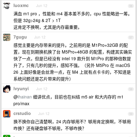
luoxmc
Jun 12
56
满血 m1 pro ，性能和 m4 基本差不多的，cpu 性能略逊一筹。
但是 32g>24g & 2T > 1T
这肯定不换啊，尤其是内存最重要。
7gugu
Jun 12
57
感觉主要是内存带来的提升。之前用的是 M1Pro+32GB 的配
置，现在到期换机换了台 M5Pro+48GB 的配置，构建其实确实
快了一点，但是已经没有 intel 19 款升到 M1Pro 的那种倍数提
升了，只有几秒的提升，感知不强。（另外 M5Pro 在 macOS
26 上面好像是会丝滑一点，在 M4 上就有点卡卡的，不知道是
系统问题还是芯片带来的提升）
lvyunyi
Jun 12
58
@
ihainan
细讲优点，目前也在纠结 m5 air 和大内存的 m1
pro/max
crstudio
Jun 12
59
换不换你自己清楚啊，24 内存够用不？够用肯定换啊，不够用
咋换？还有硬盘够不够用，不够咋换？