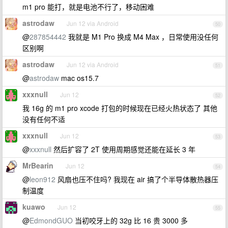
m1 pro 能打，就是电池不行了，移动困难
astrodaw
Jun 12 via Android
50
@
287854442
我就是 M1 Pro 换成 M4 Max ，日常使用没任何
区别啊
astrodaw
Jun 12 via Android
51
@
astrodaw
mac os15.7
xxxnull
Jun 12
52
我 16g 的 m1 pro xcode 打包的时候现在已经火热状态了 其他
没有任何不适
xxxnull
Jun 12
53
@
xxxnull
然后扩容了 2T 使用周期感觉还能在延长 3 年
MrBearin
Jun 12
54
@
leon912
风扇也压不住吗? 我现在 air 搞了个半导体散热器压
制温度
kuawo
Jun 12
55
@
EdmondGUO
当初咬牙上的 32g 比 16 贵 3000 多