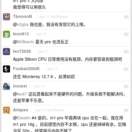
m1 pro + 大内存
我觉得可以用很久
TbnnnnN
Jun 11 via iPhone
28
@
v2gba
我也是，我没有发现它的上限。
leon912
Jun 11
29
@
MrBearin
夏天 pro 也烫反正
leo72638
Jun 11
30
Apple Silicon CPU 日常使用没有瓶颈，内存更容易到瓶颈吧
Foobar2000K
Jun 11
31
还在 Monterey 12.7.6 ，丝滑如初
intoext
Jun 11
32
@
wu67
这玩意看起来不是硬件的问题，升级系统不能解决吗，
还是苹果不乐意。
Arispex
Jun 11 via iPhone
33
@
Essaim
#4 是的，m1 pro 毕竟两块 cpu 合在一起，我在用
m1 pro 16g ，目前感觉内存不太够，cpu 还是绰绰有余，后悔
没买 32g ，经常提示内存不够了