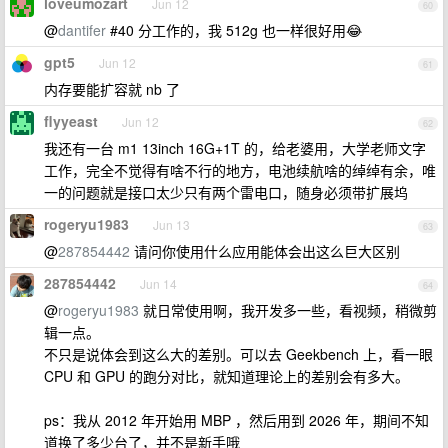
loveumozart
Jun 12
60
@
dantifer
#40 分工作的，我 512g 也一样很好用😂
gpt5
Jun 12
61
内存要能扩容就 nb 了
flyyeast
Jun 12
62
我还有一台 m1 13inch 16G+1T 的，给老婆用，大学老师文字
工作，完全不觉得有啥不行的地方，电池续航啥的绰绰有余，唯
一的问题就是接口太少只有两个雷电口，随身必须带扩展坞
rogeryu1983
Jun 13
63
@
287854442
请问你使用什么应用能体会出这么巨大区别
287854442
Jun 14
64
@
rogeryu1983
就日常使用啊，我开发多一些，看视频，稍微剪
辑一点。
不只是说体会到这么大的差别。可以去 Geekbench 上，看一眼
CPU 和 GPU 的跑分对比，就知道理论上的差别会有多大。
ps：我从 2012 年开始用 MBP ，然后用到 2026 年，期间不知
道换了多少台了，并不是新手哦