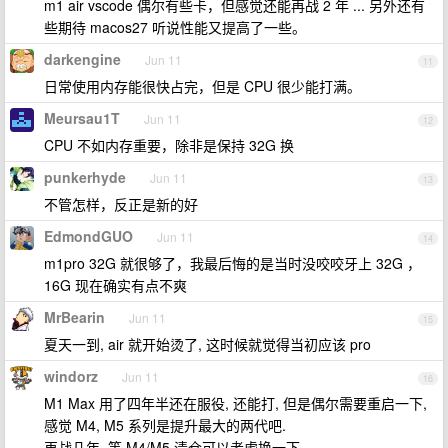
m1 air vscode 偶尔有些卡，但感觉还能再战 2 年 ... 另外还有
些期待 macos27 听说性能又提高了一些。
darkengine
Jun 11
11
日常使用内存能很快占完，但是 CPU 很少能打满。
Meursau1T
Jun 11
12
CPU 不如内存重要，除非是保持 32G 换
punkerhyde
Jun 11
13
不管怎样，反正是新的好
EdmondGUO
Jun 11
14
m1pro 32G 就很够了，我最后悔的是当时没咬咬牙上 32G ，
16G 现在确实有点不爽
MrBearin
Jun 11
15
夏天一到, air 就开始烫了, 这时候就觉得当初应该 pro
windorz
Jun 11
16
M1 Max 用了四年半还在服役, 还能打, 但是偶尔需要重启一下,
感觉 M4, M5 系列是提升最大的两代吧.
再战几年, 等 M4/M5 清仓可以考虑换一下.