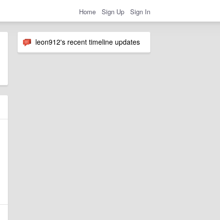
Home
Sign Up
Sign In
leon912's recent timeline updates