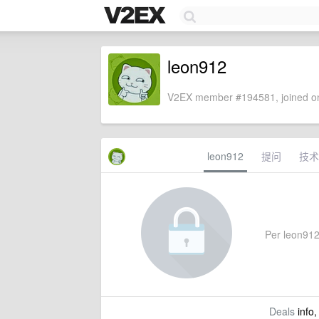
leon912
V2EX member #194581, joined on
leon912
提问
技术
Per leon912'
Deals
info,