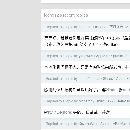
leon912's recent replies
Replied to a topic by
moducat
iPhone
下月发布 18
›
›
等等吧，我觉着你现在买啥都得在 18 发布以
另外，你为啥把 air 给卖了呢？不好用吗？
Replied to a topic by
yiranw09
Apple
27 publi
›
›
本地化到问题不大，只是有的时候突然发热，搞
Replied to a topic by
leon912
macOS
os 27 beta
›
›
感谢几位！搜狗卸载以后好了。 @
Sindo
@
moe
Replied to a topic by
Monarchy
macOS
27 Beta2
›
›
@
KylinDemons
好的，我试试。感谢
Replied to a topic by
KazuhaMax
Apple
国行 Mac 
›
›