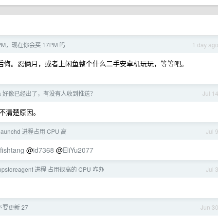
PM，现在你会买 17PM 吗
1 day ag
后后悔。忍俩月，或者上闲鱼整个什么二手安卓机玩玩，等等吧。
c beta 好像已经出了，有没有人收到推送？
Jul 1
不清楚原因。
 3 launchd 进程占用 CPU 高
Jul 
fishtang
@
id7368
@
EliYu2077
 appstoreagent 进程 占用很高的 CPU 咋办
Jul 
不要更新 27
Jun 3