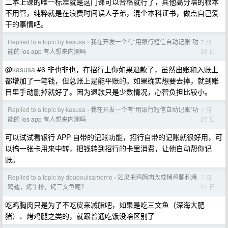
二本上课的唯一标准就是这门课可以合格就行了，其他高分啥的根本
不用管，纯粹就是在浪费时间误人子弟，混个本科证书，做点自己爱
干的事情吧。
Replied to a topic by kasusa
我在开发一个有“用银行短信自动记账”功
7 月
›
28 日
能的 ios app 有人想来内测吗
@
kasusa
#6 非也非也，在招行上你如果退款了，虽然出账和入账上
都增加了一笔钱，但总账上是能平账的。如果确实想要去掉，就到账
目里手动删掉就好了。因为退款只是少数情况，心智负担比较小。
Replied to a topic by kasusa
我在开发一个有“用银行短信自动记账”功
7 月
›
27 日
能的 ios app 有人想来内测吗
可以试试看银行 APP 自带的记账功能，招行自带的记账就很好用，可
以搞一张卡用来中转，把钱转到招行的卡里消费，让他自动帮你记
账。
Replied to a topic by doudouisamomo
如果把鸡胸肉改成烤鸡腿和烤
7 月
›
27 日
鸡翅，烤牛排，烤三文鱼呢？
吃鸡胸肉只是为了不吃皮来减脂吧，如果是吃三文鱼（深海大肥
猪）、烤鸡腿之类的，就跟普通吃饭没啥区别了