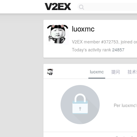
luoxmc
V2EX member #372753, joined on
Today's activity rank
24857
luoxmc
提问
技术
Per luoxmc's