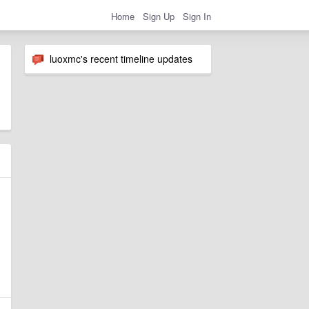
Home
Sign Up
Sign In
luoxmc's recent timeline updates