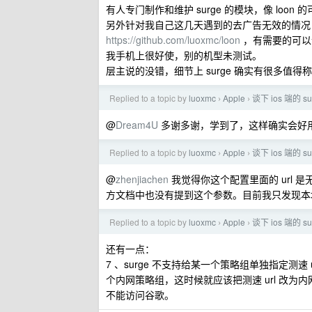
有人专门制作和维护 surge 的模块，像 loon 
另外针对我自己这几天遇到的去广告无效的情况，我
https://github.com/luoxmc/loon
，有需要的可以
我手机上很好使，别的机型未测试。
层主说的没错，细节上 surge 确实有很多值得称赞
Replied to a topic by
luoxmc
Apple
谈下 ios 端的 
›
›
@
Dream4U
多谢多谢，学到了，这样确实会好
Replied to a topic by
luoxmc
Apple
谈下 ios 端的 
›
›
@
zhenjiachen
我觉得你这个配置里面的 url 是无
方文档中也没有提到这个参数。目前我只发现本地
Replied to a topic by
luoxmc
Apple
谈下 ios 端的 
›
›
还有一点：
7 、surge 不支持给某一个策略组单独指定测速
个内网策略组，这时候就应该把测速 url 改为
不能访问谷歌。