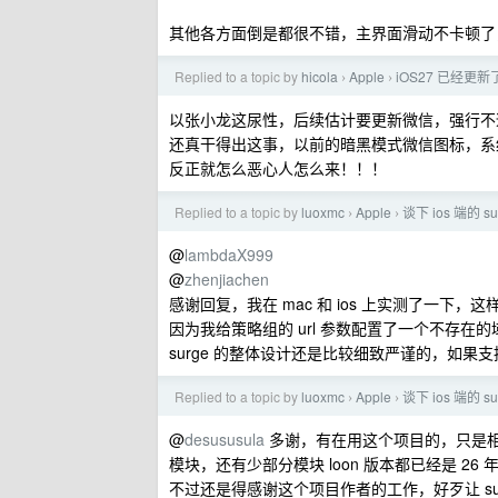
其他各方面倒是都很不错，主界面滑动不卡顿了，打
Replied to a topic by
hicola
Apple
iOS27 已经更
›
›
以张小龙这尿性，后续估计要更新微信，强行不
还真干得出这事，以前的暗黑模式微信图标，系
反正就怎么恶心人怎么来！！！
Replied to a topic by
luoxmc
Apple
谈下 ios 端的 
›
›
@
lambdaX999
@
zhenjiachen
感谢回复，我在 mac 和 ios 上实测了一
因为我给策略组的 url 参数配置了一个不存
surge 的整体设计还是比较细致严谨的，如果
Replied to a topic by
luoxmc
Apple
谈下 ios 端的 
›
›
@
desususula
多谢，有在用这个项目的，只是相比
模块，还有少部分模块 loon 版本都已经是 26 
不过还是得感谢这个项目作者的工作，好歹让 su