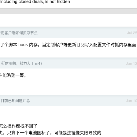
 including closed deals, is not hidden
专用客户端如何抓取节点
Jul 2
的，它是写了个脚本 hook 内存，当定制客户端更新订阅写入配置文件时抓内存里面
pro 挺耐用啊，战力大于 m4?
Jun 1
u 性能略逊一筹。
 27 目前已知问题汇总
Jun 1
论怎么操作都找不回了
接丢失，只剩下一个电池图标了，可能是连镜像失败导致的