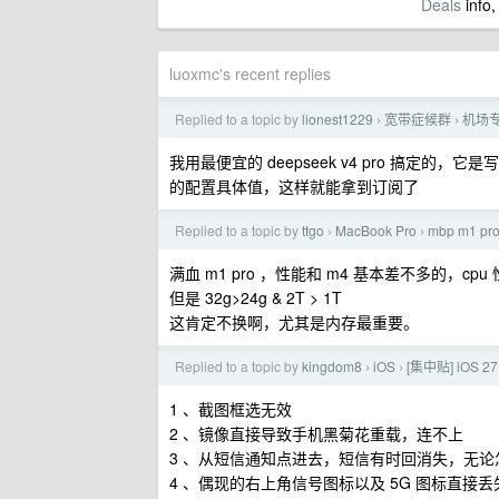
Deals
info,
luoxmc's recent replies
Replied to a topic by
lionest1229
宽带症候群
机场
›
›
我用最便宜的 deepseek v4 pro 搞定
的配置具体值，这样就能拿到订阅了
Replied to a topic by
ttgo
MacBook Pro
mbp m1 
›
›
满血 m1 pro ，性能和 m4 基本差不多的，cp
但是 32g>24g & 2T > 1T
这肯定不换啊，尤其是内存最重要。
Replied to a topic by
kingdom8
iOS
[集中贴] iOS
›
›
1 、截图框选无效
2 、镜像直接导致手机黑菊花重载，连不上
3 、从短信通知点进去，短信有时回消失，无
4 、偶现的右上角信号图标以及 5G 图标直