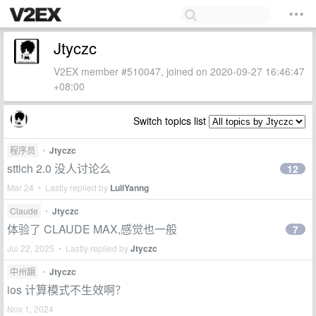
Jtyczc
V2EX member #510047, joined on 2020-09-27 16:46:47
+08:00
Switch topics list
程序员
•
Jtyczc
sttich 2.0 没人讨论么
12
Mar 24 • Lastly replied by
LuliYanng
Claude
•
Jtyczc
体验了 CLAUDE MAX,感觉也一般
7
Jul 22, 2025 • Lastly replied by
Jtyczc
中州韻
•
Jtyczc
ios 计算模式不生效啊？
Nov 1, 2024