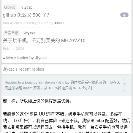
GitHub
•
Jtyczc
github 怎么又 500 了？
4
Mar 4, 2023 • Lastly replied by
sl0000
自言自语
•
Jtyczc
关于烘干机，千万别买美的 MH70VZ10
Feb 11, 2023
More topics by Jtyczc
»
Jtyczc's recent replies
3
Replied to a topic by YanSeven
买 mbp 的时候是看中续航买的，现在天
›
天
天挂尿袋跑 agent 开发，从 100%掉电只需 3、4 个小时
前
都一样，所以楼上说的远程是最优解。
我感觉的这个“网易 UU 远程”不错，绑定手机就可以登录，多端在
线，（非广告），我自己体验下来还不错，我家里 mbp 配置好，然后
我去到哪里都可以远程回去，包括手机，我有一台安卓手机也可以远