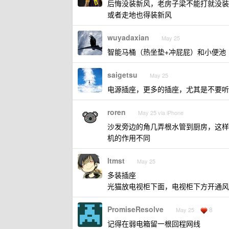
后悔没装新风，老房子梁不能打就没装
或者走地也得装新风
wuyadaxian
May 25
智能马桶（热坐垫+冲屁屁）和小便池
saigetsu
May 25
电源插座，更多的插座，尤其是不要听
roren
May 25 via iPhone
沙发旁边的角几弄根水管到厨房，这样
机的作用不同
ltmst
May 25
多装插座
光猫放电视柜下面，电视柜下方开通风
PromiseResolve
8
May 25
记得在弱电箱留一根回程网线