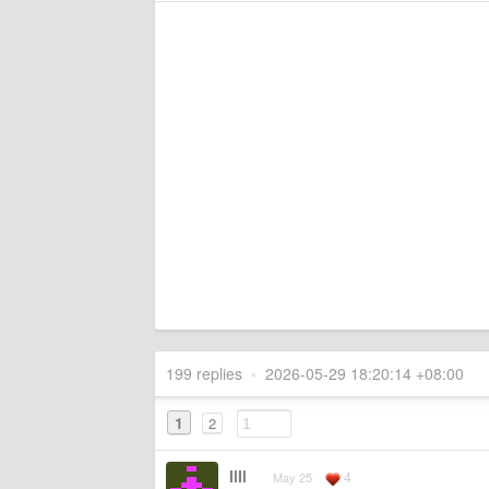
199 replies
•
2026-05-29 18:20:14 +08:00
1
2
IlIl
4
May 25