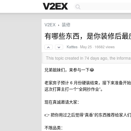
V2EX
装修
›
有哪些东西，是你装修后最
Katttes
·
May 25
· 16682 views
This topic created in 74 days ago, the infor
兄弟姐妹们，来参与一下😂
老家房子预计 6 月份硬装结束，接下来准备开
这次打算主打一个“全网抄作业”。
现在真诚邀请大家：
👉 把你用过之后觉得“真香”的东西推荐给家人
不限品类：