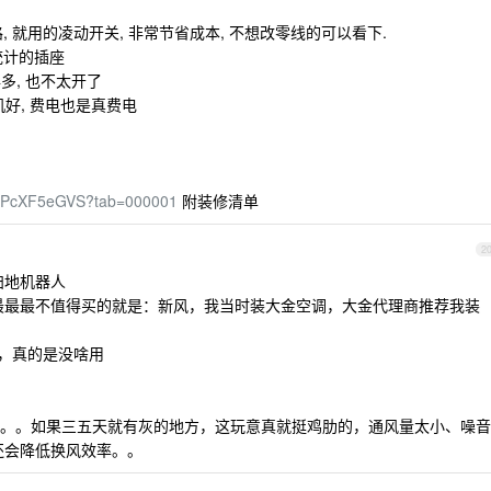
, 就用的凌动开关, 非常节省成本, 不想改零线的可以看下.
统计的插座
年多, 也不太开了
柜机好, 费电也是真费电
UhPcXF5eGVS?tab=000001
附装修清单
2
的扫地机器人
最最最不值得买的就是：新风，我当时装大金空调，大金代理商推荐我装
题，真的是没啥用
。。如果三五天就有灰的地方，这玩意真就挺鸡肋的，通风量太小、噪音
关还会降低换风效率。。