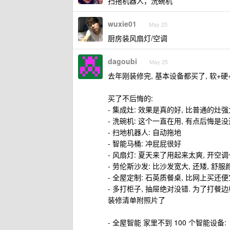
扫拖机器人，洗碗机
wuxie01
May 25
厨房装风扇灯/空调
dagoubi
May 25
去年刚装修完, 基本设备都买了, 软+硬+
买了不后悔的:
- 集成灶: 效果是真的好, 比普通的灶
- 洗碗机: 这个一直在用, 有点后悔是
- 扫地机器人: 自动拖地
- 智能马桶: 冲屁屁很好
- 风扇灯: 夏天来了用起来太爽, 开空
- 劳伦斯沙发: 比沙发宽大, 还矮, 舒
- 全屋定制: 石英质餐桌, 比网上买还便宜
- 多打柜子, 抽屉绝对没错. 为了打餐
装修清单附照片了
- 全屋智能 家里不到 100 个智能设备: