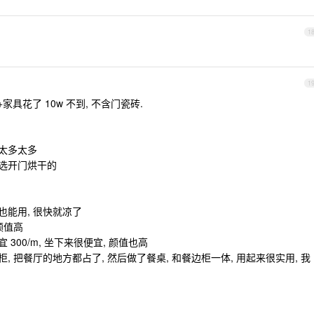
1
1
家具花了 10w 不到, 不含门瓷砖.
强太多太多
没选开门烘干的
调也能用, 很快就凉了
服颜值高
 300/m, 坐下来很便宜, 颜值也高
边柜, 把餐厅的地方都占了, 然后做了餐桌, 和餐边柜一体, 用起来很实用, 我