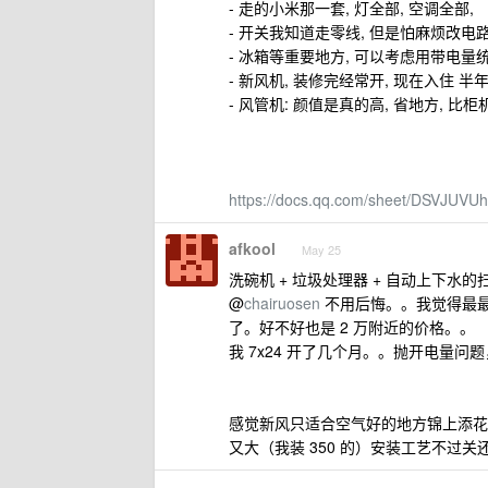
- 走的小米那一套, 灯全部, 空调全部,
- 开关我知道走零线, 但是怕麻烦改电路
- 冰箱等重要地方, 可以考虑用带电量
- 新风机, 装修完经常开, 现在入住 半
- 风管机: 颜值是真的高, 省地方, 比
https://docs.qq.com/sheet/DSVJUV
afkool
May 25
洗碗机 + 垃圾处理器 + 自动上下水
@
chairuosen
不用后悔。。我觉得最
了。好不好也是 2 万附近的价格。。
我 7x24 开了几个月。。抛开电量问
感觉新风只适合空气好的地方锦上添花
又大（我装 350 的）安装工艺不过