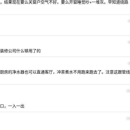
，结果现在要么关窗户空气不好，要么开窗睡觉吵+一堆灰。早知道绕路
装修公司什么够用了的
厨房的净水器也可以直通客厅，冲茶煮水不用跑来跑去了。注意这跟管线
1
口，一入一出
1