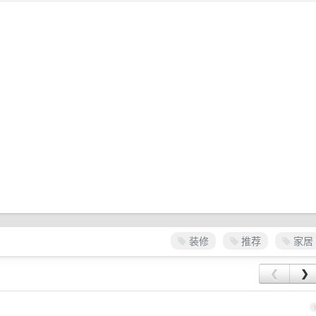
装修
推荐
家居
❮
❯