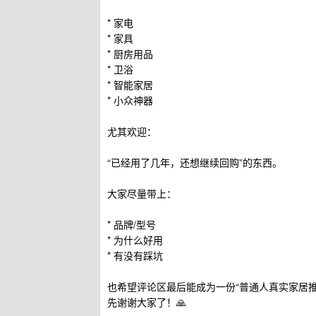
* 家电
* 家具
* 厨房用品
* 卫浴
* 智能家居
* 小众神器
尤其欢迎：
“已经用了几年，还想继续回购”的东西。
大家尽量带上：
* 品牌/型号
* 为什么好用
* 有没有踩坑
也希望评论区最后能成为一份“普通人真实家居推
先谢谢大家了！🙏