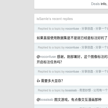
Deals
info,
isSamle's recent replies
Replied to a topic by
noconfuse
分享创造
分享一个自
›
›
如果直接使用数据集是不是就已经是标注好的了
Replied to a topic by
noconfuse
分享创造
分享一个自
›
›
@
noconfuse
感谢，刚部署好，这个图像标注的
开启标注任务吗？
Replied to a topic by
noconfuse
分享创造
分享一个自
›
›
👍 需要多大显存？
Replied to a topic by
bossissb
奇思妙想
公司有一个
›
›
@
bossissb
图文游戏，有点像交互漫画那种