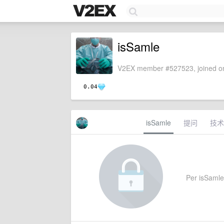
isSamle
V2EX member #527523, joined on
0.04
isSamle
提问
技术
Per isSamle'