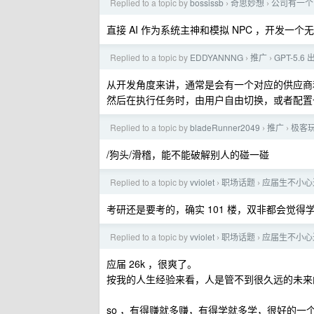
Replied to a topic by
bossissb
奇思妙想
公司有一个
›
›
直接 AI 作为系统主神和模拟 NPC ，开发一个
Replied to a topic by
EDDYANNNG
推广
GPT-5
›
›
从开发角度来讲，通常是会有一个对应的供应商
然后在执行任务时，由用户自由切换，或者配置
Replied to a topic by
bladeRunner2049
推广
极客玩
›
›
/狗头/滑稽，能不能破解别人的碰一碰
Replied to a topic by
vviolet
职场话题
应届生不小心
›
›
考研还是要考的，确实 101 楼，双非都会觉
Replied to a topic by
vviolet
职场话题
应届生不小心
›
›
应届 26k ，很爽了。
按我的人生经验来看，人是管不到很久远的未来
so ，有得赚就多赚，有得学就多学，很好的一