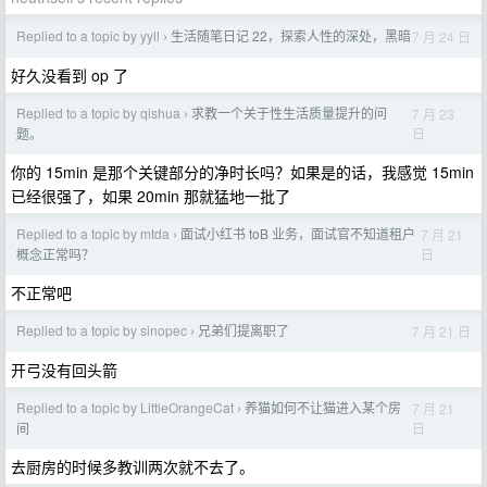
Replied to a topic by yyll
生活随笔日记 22，探索人性的深处，黑暗
7 月 24 日
›
好久没看到 op 了
Replied to a topic by qishua
求教一个关于性生活质量提升的问
7 月 23
›
日
题。
你的 15min 是那个关键部分的净时长吗？如果是的话，我感觉 15min
已经很强了，如果 20min 那就猛地一批了
Replied to a topic by mtda
面试小红书 toB 业务，面试官不知道租户
7 月 21
›
日
概念正常吗？
不正常吧
Replied to a topic by sinopec
兄弟们提离职了
7 月 21 日
›
开弓没有回头箭
Replied to a topic by LittleOrangeCat
养猫如何不让猫进入某个房
7 月 21
›
日
间
去厨房的时候多教训两次就不去了。