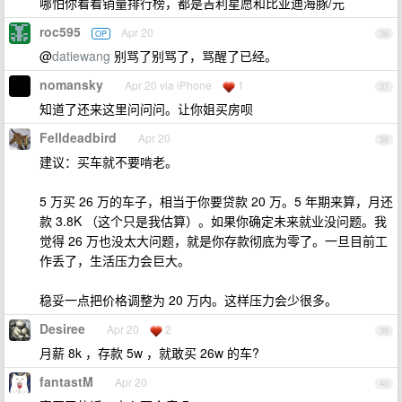
哪怕你看看销量排行榜，都是吉利星愿和比亚迪海豚/元
roc595
Apr 20
OP
36
@
datiewang
别骂了别骂了，骂醒了已经。
nomansky
Apr 20 via iPhone
1
37
知道了还来这里问问问。让你姐买房呗
Felldeadbird
Apr 20
38
建议：买车就不要啃老。
5 万买 26 万的车子，相当于你要贷款 20 万。5 年期来算，月还
款 3.8K （这个只是我估算）。如果你确定未来就业没问题。我
觉得 26 万也没太大问题，就是你存款彻底为零了。一旦目前工
作丢了，生活压力会巨大。
稳妥一点把价格调整为 20 万内。这样压力会少很多。
Desiree
Apr 20
2
39
月薪 8k ，存款 5w ，就敢买 26w 的车?
fantastM
Apr 20
40