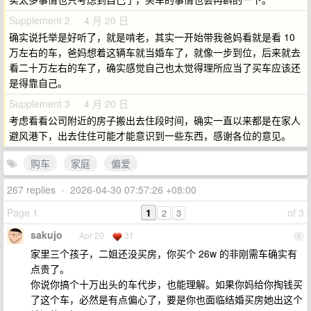
Supplement 2 · 4 月 20 日
确实说托举是好听了，就是啃老，其实一开始带我爸妈看就是看 10
万左右的车，爸妈想着这辆车就当婚车了，就像一步到位，后来就去
看二十万左右的车了，确实感觉自己也太觉得理所应当了买车应该还
是得靠自己。
Supplement 3 · 4 月 20 日
考虑看看公司附近的房子搬出去住段时间，确实一直以来都是在家人
避风港下，出去住住可能才能意识到一些东西，感谢各位的意见。
购车
家庭
偏爱
267 replies
•
2026-04-30 07:57:26 +08:00
Page 1
1
of 3
2
3
sakujo
Apr 20
31
1
家里三个孩子，二姐还没买房，你买个 26w 的非刚需车确实有
点贵了。
你说你搞个十万出头的车代步，也能理解。如果你妈给你掏钱买
了这个车，必然是有点偏心了，要是你也面临结婚买房她出这个