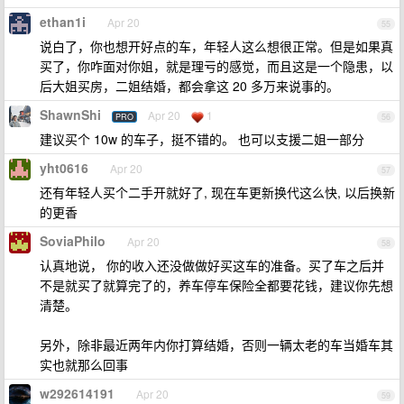
ethan1i
Apr 20
55
说白了，你也想开好点的车，年轻人这么想很正常。但是如果真
买了，你咋面对你姐，就是理亏的感觉，而且这是一个隐患，以
后大姐买房，二姐结婚，都会拿这 20 多万来说事的。
ShawnShi
Apr 20
1
PRO
56
建议买个 10w 的车子，挺不错的。 也可以支援二姐一部分
yht0616
Apr 20
57
还有年轻人买个二手开就好了, 现在车更新换代这么快, 以后换新
的更香
SoviaPhilo
Apr 20
58
认真地说， 你的收入还没做做好买这车的准备。买了车之后并
不是就买了就算完了的，养车停车保险全都要花钱，建议你先想
清楚。
另外，除非最近两年内你打算结婚，否则一辆太老的车当婚车其
实也就那么回事
w292614191
Apr 20
59