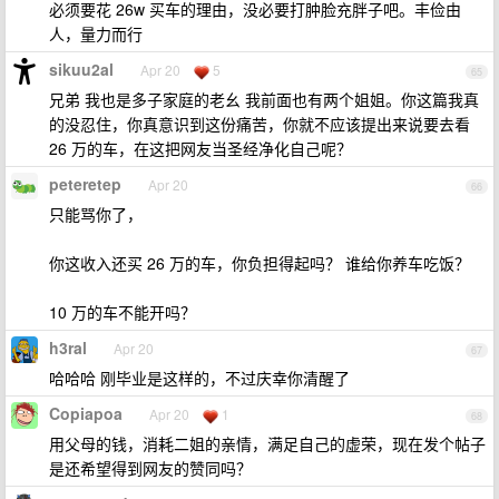
必须要花 26w 买车的理由，没必要打肿脸充胖子吧。丰俭由
人，量力而行
sikuu2al
Apr 20
5
65
兄弟 我也是多子家庭的老幺 我前面也有两个姐姐。你这篇我真
的没忍住，你真意识到这份痛苦，你就不应该提出来说要去看
26 万的车，在这把网友当圣经净化自己呢？
peteretep
Apr 20
66
只能骂你了，
你这收入还买 26 万的车，你负担得起吗？ 谁给你养车吃饭？
10 万的车不能开吗？
h3ral
Apr 20
67
哈哈哈 刚毕业是这样的，不过庆幸你清醒了
Copiapoa
Apr 20
1
68
用父母的钱，消耗二姐的亲情，满足自己的虚荣，现在发个帖子
是还希望得到网友的赞同吗？