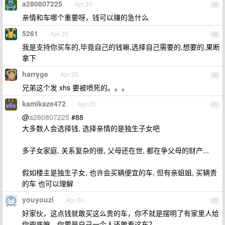
a280807225
Apr 20
88
亲情和车哪个重要呀，钱可以赚的急什么
5261
Apr 20
89
我是支持你买车的,毕竟自己的钱嘛,选择自己需要的,想要的,果断
拿下
harryge
Apr 20
90
兄弟这个发 xhs 要被喷死的。。。
kamikaze472
Apr 20
91
@
a280807225
#88
大多数人会选择钱, 选择亲情的是独生子女吧
多子女家庭, 关系复杂的很, 父母还在世, 都在争父母的财产...
假如楼主是独生子女, 也许会买辆便宜的车, 但有亲姐姐, 买辆贵
的车 也可以理解
youyouzi
Apr 20
92
好家伙，这点钱就敢买这么贵的车，你不就是摆明了有家里人给
你兜底嘛，你要是自己一个人还敢看这车？