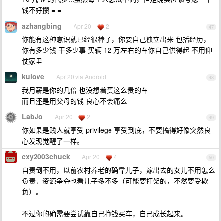
钱不好攒 = =
azhangbing
Apr 20
2
47
你能有这种意识就已经很棒了，你要自己独立出来 包括经历，
你有多少钱 干多少事 买辆 12 万左右的车你自己供得起 不用仰
仗家里
kulove
Apr 20 via Android
48
我月薪是你的几倍 也没想着买这么贵的车
而且还是用父母的钱 良心不会痛么
LabJo
Apr 20
2
49
你如果是贱人就享受 privilege 享受到底，不要搞得好像突然良
心发现觉醒了一样。
cxy2003chuck
Apr 20
4
50
自责倒不用，以前农村养老的确靠儿子，嫁出去的女儿不用怎么
负责，资源争夺也看儿子多不多（可能要打架的，不然要受欺
负）。
不过你的确需要尝试靠自己挣钱买车，自己成长起来。