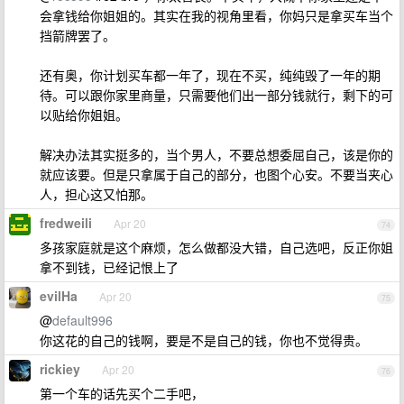
会拿钱给你姐姐的。其实在我的视角里看，你妈只是拿买车当个
挡箭牌罢了。
还有奥，你计划买车都一年了，现在不买，纯纯毁了一年的期
待。可以跟你家里商量，只需要他们出一部分钱就行，剩下的可
以贴给你姐姐。
解决办法其实挺多的，当个男人，不要总想委屈自己，该是你的
就应该要。但是只拿属于自己的部分，也图个心安。不要当夹心
人，担心这又怕那。
fredweili
Apr 20
74
多孩家庭就是这个麻烦，怎么做都没大错，自己选吧，反正你姐
拿不到钱，已经记恨上了
evilHa
Apr 20
75
@
default996
你这花的自己的钱啊，要是不是自己的钱，你也不觉得贵。
rickiey
Apr 20
76
第一个车的话先买个二手吧，