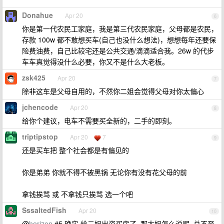
Donahue
Apr 20
6
你是第一代农民工家庭，我是第三代农民家庭，父母都是农民，
存款 100w 都不敢想买车(自己也没什么想法)，想想每年还要保
险费油费，自己比较宅还是公共交通/滴滴适合我。26w 的代步
车车真觉得没什么必要，你又不是什么大老板。
zsk425
Apr 20
7
除非这车是父母自用的，不然你二姐会觉得父母对你太偏心
jchencode
Apr 20
8
给你个建议，电车不需要买全新的，二手的即刻。
triptipstop
Apr 20
7
9
还是买车把 整个社会都是有偏见的
你是弟弟 你就不得不被黑锅 无论你有没有花父母的前
拿钱挨骂 或 不拿钱只挨骂 选一个吧
SssaltedFish
Apr 20
10
@
horizon
#5 确实,给二姐出资买房了 ,那大姐怎么说呢 ,总不至