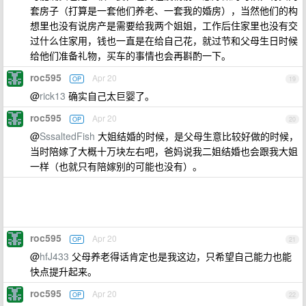
套房子（打算是一套他们养老、一套我的婚房），当然他们的构
想里也没有说房产是需要给我两个姐姐，工作后住家里也没有交
过什么住家用，钱也一直是在给自己花，就过节和父母生日时候
给他们准备礼物，买车的事情也会再斟酌一下。
roc595
Apr 20
OP
19
@
rick13
确实自己太巨婴了。
roc595
Apr 20
OP
20
@
SssaltedFish
大姐结婚的时候，是父母生意比较好做的时候，
当时陪嫁了大概十万块左右吧，爸妈说我二姐结婚也会跟我大姐
一样（也就只有陪嫁别的可能也没有）。
roc595
Apr 20
OP
21
@
hfJ433
父母养老得话肯定也是我这边，只希望自己能力也能
快点提升起来。
roc595
Apr 20
OP
22