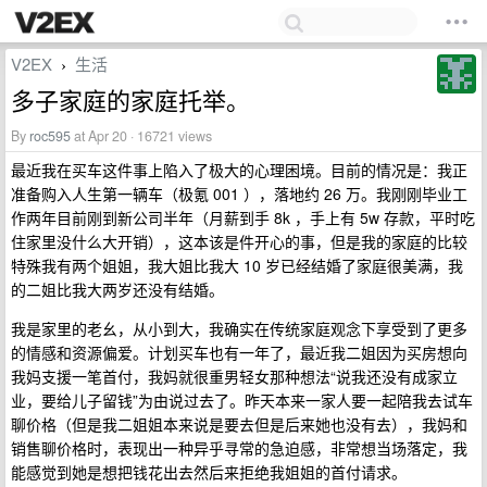
V2EX
生活
›
多子家庭的家庭托举。
By
roc595
at Apr 20 · 16721 views
最近我在买车这件事上陷入了极大的心理困境。目前的情况是：我正
准备购入人生第一辆车（极氪 001 ），落地约 26 万。我刚刚毕业工
作两年目前刚到新公司半年（月薪到手 8k ，手上有 5w 存款，平时吃
住家里没什么大开销），这本该是件开心的事，但是我的家庭的比较
特殊我有两个姐姐，我大姐比我大 10 岁已经结婚了家庭很美满，我
的二姐比我大两岁还没有结婚。
我是家里的老幺，从小到大，我确实在传统家庭观念下享受到了更多
的情感和资源偏爱。计划买车也有一年了，最近我二姐因为买房想向
我妈支援一笔首付，我妈就很重男轻女那种想法“说我还没有成家立
业，要给儿子留钱”为由说过去了。昨天本来一家人要一起陪我去试车
聊价格（但是我二姐姐本来说是要去但是后来她也没有去），我妈和
销售聊价格时，表现出一种异乎寻常的急迫感，非常想当场落定，我
能感觉到她是想把钱花出去然后来拒绝我姐姐的首付请求。