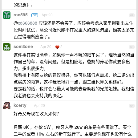
的思想》。
roc595
Apr 20
OP
62
@
xd666888
应该还是不会买了，应该会考虑从家里搬到出去住
段时间试试，离公司近也能不在家里人的避风港里，确实太多东
西觉得理所应当了。
som3one
Apr 20
2
63
这件事其实很简单，如果你一声不吭的把车买了，理所当然的当
作自己的车，没有问题，但是相应地，爸妈的养老你就要多出
力，多出很多力。
我看楼上有网友给的建议很好，你可以降低点需求，给二姐匀出
点买房的预算，这样我觉得好一点，跟二姐也算关系还好。
要是我的话，也许会尽最大可能的去帮助我的兄弟姐妹。我相信
我老婆也会支持我的决定。
kcerty
Apr 20
64
好奇父母现在收入如何？
月薪 8K ，存款 5W ，咬牙入手 26w 的车是有些离谱了。买个
二手的或者 10w 左右的新车就行了。主要是你现在也没有什么