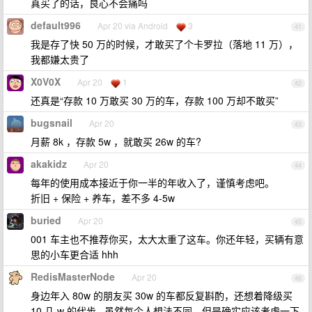
真买了的话，良心不会痛吗
default996
Apr 20 via Android
3
41
我是存了快 50 万的时候，才敢买了个卡罗拉（落地 11 万），
我都嫌太贵了
X0V0X
Apr 20
1
42
还真是“存款 10 万敢买 30 万的车，存款 100 万却不敢买”
bugsnail
Apr 20
43
月薪 8k ，存款 5w ，就敢买 26w 的车?
akakidz
Apr 20
44
每年的使用成本接近于你一半的年收入了，谨慎考虑吧。
折旧 + 保险 + 养车，差不多 4-5w
buried
Apr 20
45
001 车主也不推荐你买，太大太重了这车。你还年轻，买辆有意
思的小车更合适 hhh
RedisMasterNode
Apr 20
46
身边年入 80w 的朋友买 30w 的车都反复斟酌，还想着降级买
10 几 w 的代步...虽然每个人想法不同，但是确实应该考虑一下