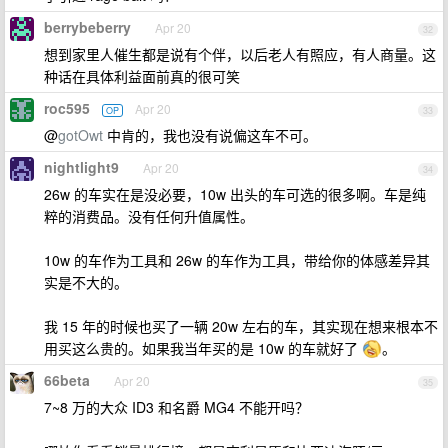
berrybeberry
Apr 20
32
想到家里人催生都是说有个伴，以后老人有照应，有人商量。这
种话在具体利益面前真的很可笑
roc595
Apr 20
OP
33
@
gotOwt
中肯的，我也没有说偏这车不可。
nightlight9
Apr 20
34
26w 的车实在是没必要，10w 出头的车可选的很多啊。车是纯
粹的消费品。没有任何升值属性。
10w 的车作为工具和 26w 的车作为工具，带给你的体感差异其
实是不大的。
我 15 年的时候也买了一辆 20w 左右的车，其实现在想来根本不
用买这么贵的。如果我当年买的是 10w 的车就好了
。
66beta
Apr 20
35
7~8 万的大众 ID3 和名爵 MG4 不能开吗？