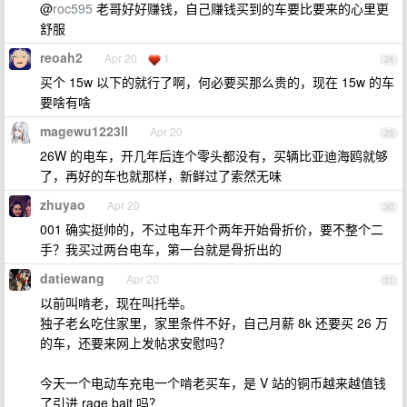
@
roc595
老哥好好赚钱，自己赚钱买到的车要比要来的心里更
舒服
reoah2
Apr 20
1
28
买个 15w 以下的就行了啊，何必要买那么贵的，现在 15w 的车
要啥有啥
magewu1223ll
Apr 20
29
26W 的电车，开几年后连个零头都没有，买辆比亚迪海鸥就够
了，再好的车也就那样，新鲜过了索然无味
zhuyao
Apr 20
30
001 确实挺帅的，不过电车开个两年开始骨折价，要不整个二
手？我买过两台电车，第一台就是骨折出的
datiewang
Apr 20
31
以前叫啃老，现在叫托举。
独子老幺吃住家里，家里条件不好，自己月薪 8k 还要买 26 万
的车，还要来网上发帖求安慰吗？
今天一个电动车充电一个啃老买车，是 V 站的铜币越来越值钱
了引进 rage bait 吗？