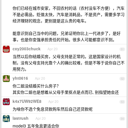
你们已经在城市安家，不回农村的话（农村没车不方便），汽车
不是必需品，贬值太快，汽车是消耗品，不是资产，需要多学习
经济理财的观念，更别提是这么贵的电车。
能意识到自己当中的问题，兄弟证明你比上一代进步了，是好
事，也是你变强承担责任的开始。很多人可能都意识不到。
cxy2003chuck
Apr 20
51
当然以后你结婚买房，父母支持是正常的。这是国家设计的机
制，没有父母支持光靠个人的确比较难，但是不等于说你自己不
用努力。
yht0616
Apr 20
52
你二姐没结婚买什么房子？
其实你二姐也是想着从父母手里抠点是点而已, 别指望她会还
k4x7UW92WE8
Apr 20
53
为啥你不选个免息贷款购车然后自己还贷款呢
lastrush
Apr 20
54
model3 五年免息更适合你