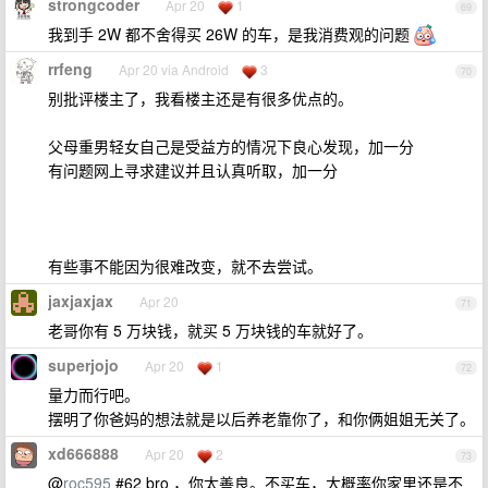
strongcoder
Apr 20
1
69
我到手 2W 都不舍得买 26W 的车，是我消费观的问题
rrfeng
Apr 20 via Android
3
70
别批评楼主了，我看楼主还是有很多优点的。
父母重男轻女自己是受益方的情况下良心发现，加一分
有问题网上寻求建议并且认真听取，加一分
有些事不能因为很难改变，就不去尝试。
jaxjaxjax
Apr 20
71
老哥你有 5 万块钱，就买 5 万块钱的车就好了。
superjojo
Apr 20
1
72
量力而行吧。
摆明了你爸妈的想法就是以后养老靠你了，和你俩姐姐无关了。
xd666888
Apr 20
2
73
@
roc595
#62 bro ，你太善良。不买车，大概率你家里还是不