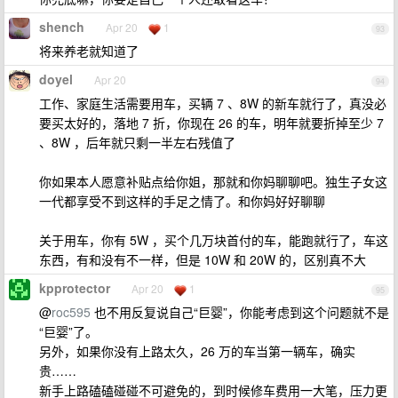
shench
Apr 20
1
93
将来养老就知道了
doyel
Apr 20
94
工作、家庭生活需要用车，买辆 7 、8W 的新车就行了，真没必
要买太好的，落地 7 折，你现在 26 的车，明年就要折掉至少 7
、8W ，后年就只剩一半左右残值了
你如果本人愿意补贴点给你姐，那就和你妈聊聊吧。独生子女这
一代都享受不到这样的手足之情了。和你妈好好聊聊
关于用车，你有 5W ，买个几万块首付的车，能跑就行了，车这
东西，有和没有不一样，但是 10W 和 20W 的，区别真不大
kpprotector
Apr 20
1
95
@
roc595
也不用反复说自己“巨婴”，你能考虑到这个问题就不是
“巨婴”了。
另外，如果你没有上路太久，26 万的车当第一辆车，确实
贵……
新手上路磕磕碰碰不可避免的，到时候修车费用一大笔，压力更