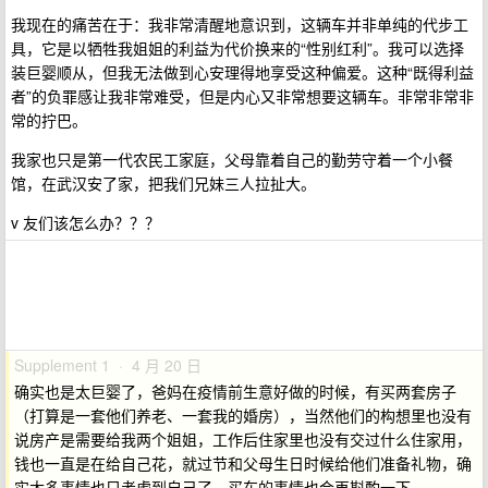
我现在的痛苦在于：我非常清醒地意识到，这辆车并非单纯的代步工
具，它是以牺牲我姐姐的利益为代价换来的“性别红利”。我可以选择
装巨婴顺从，但我无法做到心安理得地享受这种偏爱。这种“既得利益
者”的负罪感让我非常难受，但是内心又非常想要这辆车。非常非常非
常的拧巴。
我家也只是第一代农民工家庭，父母靠着自己的勤劳守着一个小餐
馆，在武汉安了家，把我们兄妹三人拉扯大。
v 友们该怎么办？？？
Supplement 1 · 4 月 20 日
确实也是太巨婴了，爸妈在疫情前生意好做的时候，有买两套房子
（打算是一套他们养老、一套我的婚房），当然他们的构想里也没有
说房产是需要给我两个姐姐，工作后住家里也没有交过什么住家用，
钱也一直是在给自己花，就过节和父母生日时候给他们准备礼物，确
实太多事情也只考虑到自己了，买车的事情也会再斟酌一下。