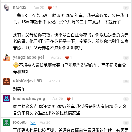
hfJ433
Apr 20
12
14
月薪 8k ，存款 5w ，就敢买 26w 的车，我是真佩服，要是我自
己，15w 存款都不敢想，买个几万的二手车意思一下就行了
还有，父母给你花钱，也不是白白让你花的，你以后是要负责养
老的事，他们相当于在你托举一下，投资你，所以你也别什么负
罪感，以后父母养老不麻烦你姐姐就行
yangxiaopeipei
Apr 20
1
15
不想被人说伏地魔就买自己能承当得起的车，而不是吸血父
母和姐姐
6AbK2rj2vLBD
Apr 20
16
别买车
linshuizhaoying
Apr 20
1
17
家里就这么点 你还要买 20w+的车 我觉得是你人有问题 你要么
自负车贷买 家里没那么多钱还搞这些
roc595
Apr 20
OP
18
可能确实也是比较巨婴，爸妈在疫情前生意好做的时候，有买两