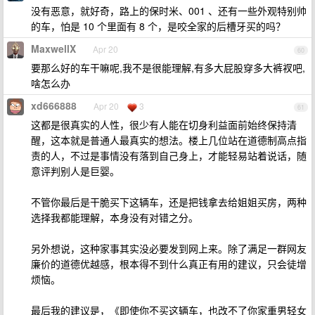
没有恶意，就好奇，路上的保时米、001 、还有一些外观特别帅
的车，怕是 10 个里面有 8 个，是咬全家的后槽牙买的吗？
MaxwellX
Apr 20
60
要那么好的车干嘛呢,我不是很能理解,有多大屁股穿多大裤衩吧,
啥怎么办
xd666888
Apr 20
3
61
这都是很真实的人性，很少有人能在切身利益面前始终保持清
醒，这本就是普通人最真实的想法。楼上几位站在道德制高点指
责的人，不过是事情没有落到自己身上，才能轻易站着说话，随
意评判别人是巨婴。
不管你最后是干脆买下这辆车，还是把钱拿去给姐姐买房，两种
选择我都能理解，本身没有对错之分。
另外想说，这种家事其实没必要发到网上来。除了满足一群网友
廉价的道德优越感，根本得不到什么真正有用的建议，只会徒增
烦恼。
最后我的建议是，《即使你不买这辆车，也改不了你家重男轻女