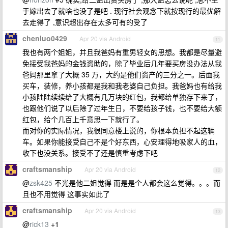
于嫁出去了就啥也没了是吧 . 现行社会观念下就按现行的最优解
去走得了 ,意识超出存在太多可有的受了
chenluo0429
Apr 20 via Android
11
我也有两个姐姐，并且我爸妈有重男轻女的思想。我都是尽量避
免接受我爸妈的金钱资助的，除了毕业后几年要买房没办法从我
爸妈那里拿了大概 35 万，大约是他们资产的三分之一。后面我
买车，装修，养小孩都是我和我老婆自己负担。我爸妈也有给我
小孩陆陆续续给了大概有几万块的红包，我都给单独存下来了，
也跟他们说了以后除了过年生日，不要给孩子钱，也不要给大额
红包，给个几百上千意思一下就行了。
而对你的实际情况，我很同意楼上说的，你根本负担不起这辆
车。如果你能接受自己不是个好东西，心安理得地吸家人的血，
收下也没关系。接受不了还是慎重考虑下吧
craftsmanship
Apr 20 via Android
12
@
zsk425
不光是他二姐觉得 而是是个人都会这么觉得。。。而
且也不用觉得 这事实如此了
craftsmanship
Apr 20 via Android
13
@
rick13
+1