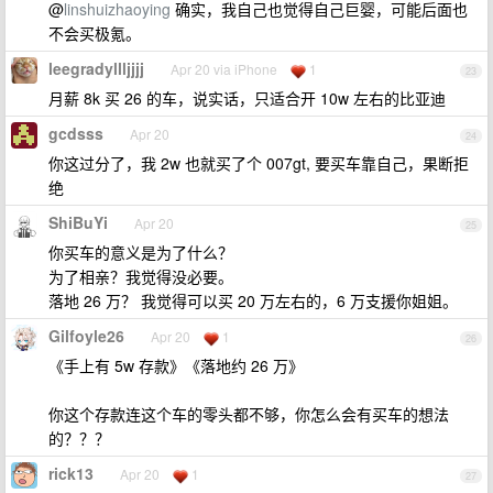
@
linshuizhaoying
确实，我自己也觉得自己巨婴，可能后面也
不会买极氪。
leegradyllljjjj
Apr 20 via iPhone
1
23
月薪 8k 买 26 的车，说实话，只适合开 10w 左右的比亚迪
gcdsss
Apr 20
24
你这过分了，我 2w 也就买了个 007gt, 要买车靠自己，果断拒
绝
ShiBuYi
Apr 20
25
你买车的意义是为了什么？
为了相亲？我觉得没必要。
落地 26 万？ 我觉得可以买 20 万左右的，6 万支援你姐姐。
Gilfoyle26
Apr 20
1
26
《手上有 5w 存款》《落地约 26 万》
你这个存款连这个车的零头都不够，你怎么会有买车的想法
的？？？
rick13
Apr 20
1
27