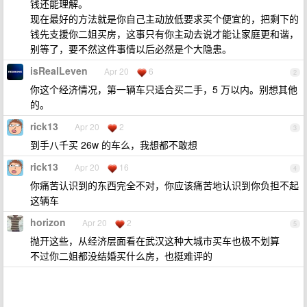
钱还能理解。
现在最好的方法就是你自己主动放低要求买个便宜的，把剩下的
钱先支援你二姐买房，这事只有你主动去说才能让家庭更和谐，
别等了，要不然这件事情以后必然是个大隐患。
isRealLeven
Apr 20
6
2
你这个经济情况，第一辆车只适合买二手，5 万以内。别想其他
的。
rick13
Apr 20
2
3
到手八千买 26w 的车么，我想都不敢想
rick13
Apr 20
16
4
你痛苦认识到的东西完全不对，你应该痛苦地认识到你负担不起
这辆车
horizon
Apr 20
2
5
抛开这些，从经济层面看在武汉这种大城市买车也极不划算
不过你二姐都没结婚买什么房，也挺难评的