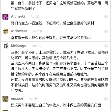
第一台车二手就行了，还买电车这种高频更新的，落地不用一两
年就想换新的了
ArcherQ
Apr 20
84
哥们有空去抖音连线一下超哥吗，感觉会是很好的素材
widowcat
Apr 20
85
喜欢就去做，那么顾虑干鸡毛，只要在承受的范围内
MrOange
Apr 20
86
超哥：买个 der ，上班刚需代步，或者为了挣钱（拉货，律师拜
访客户）可以考虑，其他情况先冷静几个月。
话说回来老两口一步到位也可能是想买个面子，辛辛苦苦把三个
孩子拉扯大，老大结婚了，老二应该也不错，lz 工作稳定到了谈
婚论嫁的年龄，买个好车在亲戚朋友面前扬眉吐气。
还有，没必要用重男轻女既得利益规训自己，典型的光看贼吃肉
不看贼挨打，结婚的时候男的又出彩礼又买房也没说男的是既亏
利益者。
imxiaoi
Apr 20
87
建议买车不要超过自己的年收入，除非做生意的需要充门面