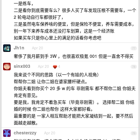
一是练车，
二是看你到底需要车么？很多人买了车发现压根不需要车，一个
2 轮电动自行车都很好了，
三是虽然电车保养啥的便宜，但是保险不便宜，养车需要成本，
别一年下来养车成本还没打车划算，这是一个经济账
如果买车只是你心里上的满足的话看你考虑吧
Jh1n
Apr 20
77
奢侈了我月薪到手 3W ，也很喜欢极氪 001 但是一直舍不得买
sinx003
Apr 20
4
78
我来说个不同的思路（以一个有娃的人视角）
帮帮你二姐 让你二姐在婆家腰杆硬点。
你姐夫看到你买个 20 多 w 的车 非刚需车 都不帮你二姐 你姐夫
肯定有意见。
要是我，我肯定不着急买车（毕竟非刚需）。 选择帮二姐 你结
婚的时候 你二姐也帮你 这样大家都好看。
最重要的是 一家人相互帮助才能把大家凝结到一起，要不然后
面越走越散。
chesterzzy
Apr 20
79