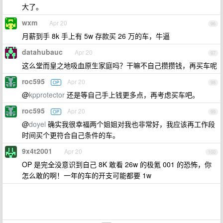
大了。
wxm
Apr 20
96
月薪到手 8k 手上有 5w 存款买 26 万的车，牛逼
datahubauc
Apr 20
97
这么堂而皇之地吸血原生家庭吗？干嘛不自己攒攒钱，再买车呢
roc595
Apr 20
OP
98
@
kpprotector
还是等自己手上钱更多点，再考虑买车吧。
roc595
Apr 20
OP
99
@
doyel
确实我很幸福两个姐姐对我也非常好，我应该再工作段
时间买个更符合自己条件的车。
9x4t2001
Apr 20
100
OP 是完全没意识到自己 8K 敢看 26w 的极氪 001 的恐怖，你
怎么敢的啊！一年的车的开支可能都要 1w