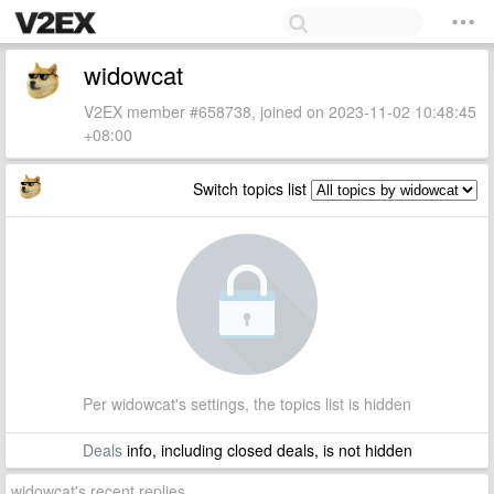
widowcat
V2EX member #658738, joined on 2023-11-02 10:48:45
+08:00
Switch topics list
Per widowcat's settings, the topics list is hidden
Deals
info, including closed deals, is not hidden
widowcat's recent replies