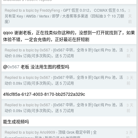
Replied to a topic by FreddyFeng
GPT 低至 0.012， CCMAX 低至 0.15，
3
›
天
另有官 Key / AWSb / Vertex / 即梦 / 大香蕉等多渠道（回帖抽 3 个 10 刀额
前
度）
qqoo 谢谢老板，正在找类似你这种的，没想到一打开就找到了，如果
体验不错，一定会充值的，正好最近在肝短剧
Replied to a topic by 0x567
[0x567 中转，全场 9 折] Gpt 纯 Pro 池，活
3 天
›
前
动价 0.09x 订阅(可多次购买)，送 5 刀试用
@
0x567
老板 没法用生图的模型吗
Replied to a topic by 0x567
[0x567 中转，全场 9 折] Gpt 纯 Pro 池，活
3 天
›
前
动价 0.09x 订阅(可多次购买)，送 5 刀试用
4f6cf85a-6127-4003-8170-bb25722a329c
Replied to a topic by 0x567
[0x567 中转，全场 9 折] Gpt 纯 Pro 池，活
3 天
›
前
动价 0.09x 订阅(可多次购买)，送 5 刀试用
能生成视频吗
Replied to a topic by Arlo9909
顶级 Grok 稳定中转 | 全
3 天
›
前
SuperGrokHeavy 号池 | 新用户送 $2 体验额度