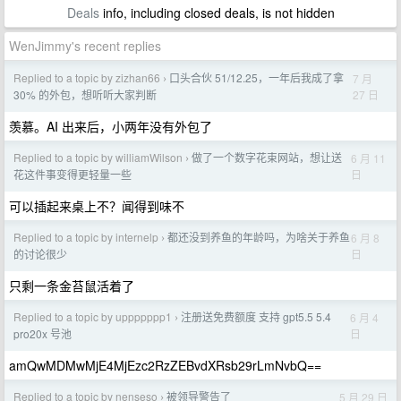
Deals
info, including closed deals, is not hidden
WenJimmy's recent replies
Replied to a topic by zizhan66
口头合伙 51/12.25，一年后我成了拿
7 月
›
27 日
30% 的外包，想听听大家判断
羡慕。AI 出来后，小两年没有外包了
Replied to a topic by williamWilson
做了一个数字花束网站，想让送
6 月 11
›
日
花这件事变得更轻量一些
可以插起来桌上不？闻得到味不
Replied to a topic by internelp
都还没到养鱼的年龄吗，为啥关于养鱼
6 月 8
›
日
的讨论很少
只剩一条金苔鼠活着了
Replied to a topic by uppppppp1
注册送免费额度 支持 gpt5.5 5.4
6 月 4
›
日
pro20x 号池
amQwMDMwMjE4MjEzc2RzZEBvdXRsb29rLmNvbQ==
Replied to a topic by nenseso
被领导警告了
5 月 29 日
›