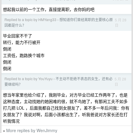
想起我以前的一个工作，直接提离职，去你妈的吧
Replied to a topic by HMYang33
想知道你们曾经离职的主要核心原
5 月 28
›
日
因都是什么？
毕业回家不干了
转行，能力不行被开
倒闭
工资低，跑路换个城市
倒闭
倒闭
Replied to a topic by YouYuyu
不主动不拒绝不表态的女生，还有必
5 月 28
›
日
要继续吗？
想当年家里也给介绍了，我刚毕业，对方毕业已经工作两年了，也是
这种态度，主动找她约她困难的很，就不鸟她了，有那闲工夫不如多
打几把 LOL ，后面我都自己找到女朋友了，差不多一年后问我：你有
女朋友了？我说对啊，后面小孩都出生了，听我爸说对方家长还在打
听我情况
More replies by WenJimmy
»