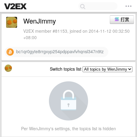
WenJimmy
打赏
V2EX member #81153, joined on 2014-11-12 00:32:50
+08:00
bc1qr0gyte8rrgxyp254pdppavfvhqnsl347n9tz
Switch topics list
Per WenJimmy's settings, the topics list is hidden