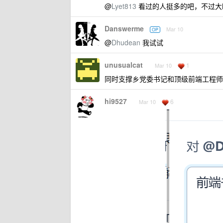
@
Lyet813
看过的人挺多的吧，不过大
Danswerme
Mar 10
OP
@
Dhudean
我试试
unusualcat
1
Mar 10
同时支撑乡党委书记和顶级前端工程师
hi9527
6
Mar 10