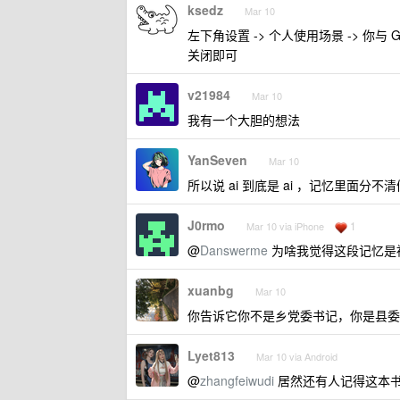
ksedz
Mar 10
左下角设置 -> 个人使用场景 -> 你与 
关闭即可
v21984
Mar 10
我有一个大胆的想法
YanSeven
Mar 10
所以说 ai 到底是 ai ，记忆里面分
J0rmo
1
Mar 10 via iPhone
@
Danswerme
为啥我觉得这段记忆是
xuanbg
Mar 10
你告诉它你不是乡党委书记，你是县委
Lyet813
Mar 10 via Android
@
zhangfeiwudi
居然还有人记得这本