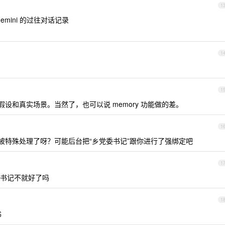
1
Gemini 的过往对话记录
1
1
不清假设和真实场景。当然了，也可以说 memory 功能做的差。
1
被特殊处理了呀？可能后台把“乡党委书记”跟你进行了强绑定吧
1
书记不就好了吗
1
书