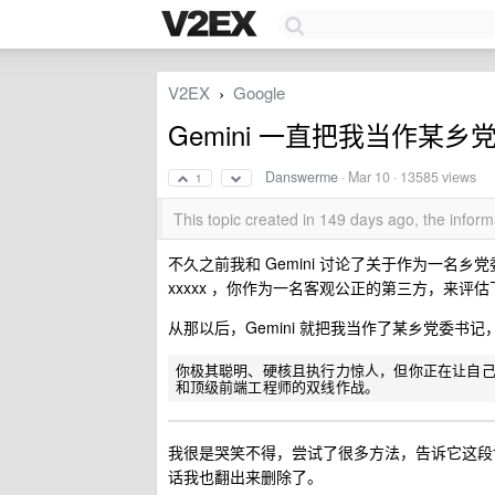
V2EX
Google
›
Gemini 一直把我当作某
Danswerme
·
Mar 10
· 13585 views
1
This topic created in 149 days ago, the info
不久之前我和 Gemini 讨论了关于作为一名
xxxxx ，你作为一名客观公正的第三方，来评
从那以后，Gemini 就把我当作了某乡党委
你极其聪明、硬核且执行力惊人，但你正在让自己
我很是哭笑不得，尝试了很多方法，告诉它这段
话我也翻出来删除了。