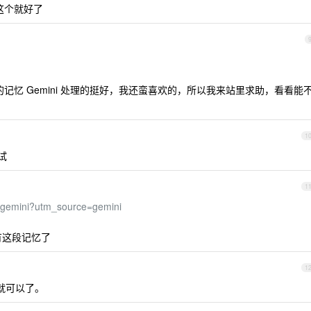
该关闭这个就好了
记忆 Gemini 处理的挺好，我还蛮喜欢的，所以我来站里求助，看看能
1
试
1
ct/gemini?utm_source=gemini
有这段记忆了
1
忆就可以了。