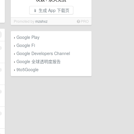
📱 生成 App 下载页
Promoted by
mzshxz
PRO
Google Play
›
Google Fi
›
1
Google Developers Channel
›
Google 全球透明度报告
›
9to5Google
›
2
3
4