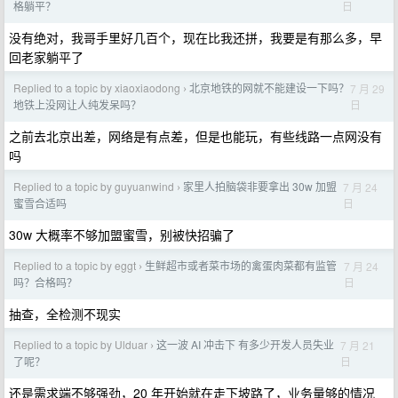
日
格躺平？
没有绝对，我哥手里好几百个，现在比我还拼，我要是有那么多，早
回老家躺平了
Replied to a topic by xiaoxiaodong
北京地铁的网就不能建设一下吗？
7 月 29
›
日
地铁上没网让人纯发呆吗？
之前去北京出差，网络是有点差，但是也能玩，有些线路一点网没有
吗
Replied to a topic by guyuanwind
家里人拍脑袋非要拿出 30w 加盟
7 月 24
›
日
蜜雪合适吗
30w 大概率不够加盟蜜雪，别被快招骗了
Replied to a topic by eggt
生鲜超市或者菜市场的禽蛋肉菜都有监管
7 月 24
›
日
吗？合格吗？
抽查，全检测不现实
Replied to a topic by Ulduar
这一波 AI 冲击下 有多少开发人员失业
7 月 21
›
日
了呢？
还是需求端不够强劲，20 年开始就在走下坡路了，业务量够的情况