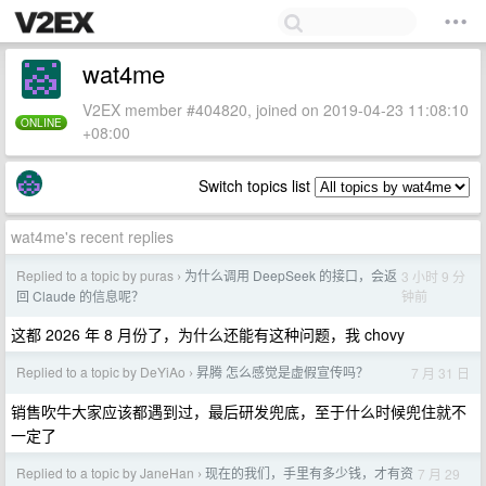
wat4me
V2EX member #404820, joined on 2019-04-23 11:08:10
ONLINE
+08:00
Switch topics list
wat4me's recent replies
Replied to a topic by puras
为什么调用 DeepSeek 的接口，会返
3 小时 9 分
›
钟前
回 Claude 的信息呢？
这都 2026 年 8 月份了，为什么还能有这种问题，我 chovy
Replied to a topic by DeYiAo
昇腾 怎么感觉是虚假宣传吗？
7 月 31 日
›
销售吹牛大家应该都遇到过，最后研发兜底，至于什么时候兜住就不
一定了
Replied to a topic by JaneHan
现在的我们，手里有多少钱，才有资
7 月 29
›