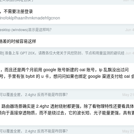
来，不需要注册登录
dcinofoklpfhaanlhmkmadehfgcnon
esktop (windows)显示是这样吗？
Jun 
网络差的时候容易这样
求助] 准备上车 GPT 20X，请教各位大佬关于风控防封、节点和用量监测的避坑经
Jun 
的，而且还是两个月前用 google 账号新建的 oai 账号，ip 乱飘没出过问
张 bybit 的 u 卡，想问问如果也绑定 google 渠道支付给 oai 
z 可以覆盖全屋， 2.4ghz 反而不能是咋回事？
May 2
路由器场景确实是 2.4ghz 透射绕射都更强，除了看物理特性还要看具体
更倾向于直接穿透物质，而不是绕过去，它的波长短、光子能量更强，具有
z 可以覆盖全屋， 2.4ghz 反而不能是咋回事？
May 2