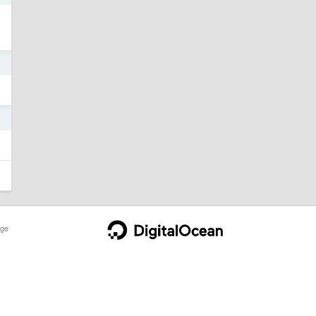
7
4
ge