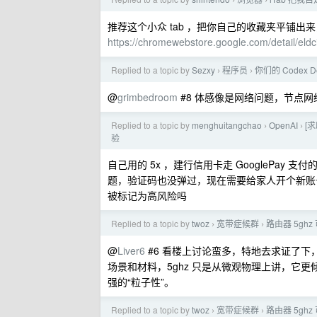
›
›
推荐这个小众 tab ，把你自己的收藏夹平铺出
https://chromewebstore.google.com/detail/el
Replied to a topic by
Sezxy
程序员
你们的 Codex D
›
›
@
grimbedroom
#8 体感像是网络问题，节点
Replied to a topic by
menghuitangchao
OpenAI
[
›
›
验
自己用的 5x ，建行信用卡走 GooglePay 支付
题，验证码也没弹过，现在需要给家人开个新账号，手里有
被标记为高风险吗
Replied to a topic by
twoz
宽带症候群
路由器 5gh
›
›
@
Liver6
#6 看楼上讨论蛮多，特地去求证了下，
场景和材料，5ghz 只是从微观物理上讲，它
强的“粒子性”。
Replied to a topic by
twoz
宽带症候群
路由器 5gh
›
›