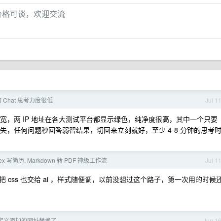
，价格可谈，欢迎交流
 的 Chat 思考力度很低
Jul 1
家宽，两 IP 地址在各大测试平台都显示绿色，纯净度很高，其中一个只要
消失，任何问题秒回答弱智结果，切回来立刻就好，至少 4-8 分钟的思考
x 写简历, Markdown 转 PDF 神级工作流
Jul 1
css 也交给 ai ，样式随便调，以前没想过这个路子，第一次用的时候
我自定义添加的网址替换了
Jun 1