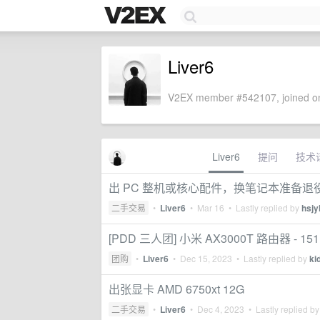
Liver6
V2EX member #542107, joined on
Liver6
提问
技术
出 PC 整机或核心配件，换笔记本准备退
二手交易
•
Liver6
•
Mar 16
• Lastly replied by
hsjyl
[PDD 三人团] 小米 AX3000T 路由器 - 15
团购
•
Liver6
•
Dec 15, 2023
• Lastly replied by
ki
出张显卡 AMD 6750xt 12G
二手交易
•
Liver6
•
Dec 4, 2023
• Lastly replied b