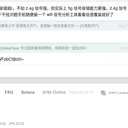
墙弱)，不如 2.4g 信号强，但实际上 5g 信号穿墙能力更强，2.4g 信号
干扰问题手机随便装一个 wifi 信号分析工具看看信道覆盖就好了
” a 股券商 ETF 低佣免五开户，这周抽一把龙泉秦王剑 ~~ [大笑脸开户]
May 
] MakePaper 专注高质量极简壁纸，假期前送一波会员码！
Apr 
pbC5jb20=
·
FAQ
·
Solana
·
5750 Online
Highest 6679
·
Select Langua
9:02
·
JFK 22:02