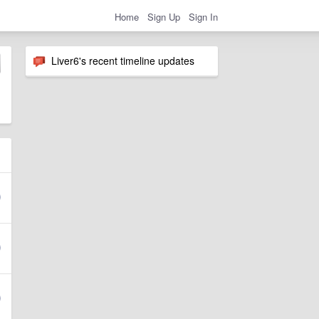
Home
Sign Up
Sign In
Liver6's recent timeline updates