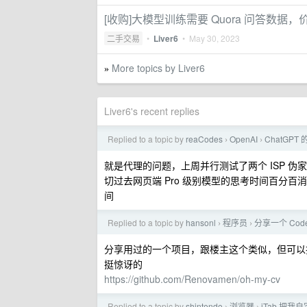
[收购]大模型训练需要 Quora 问答数据
二手交易
•
Liver6
•
May 30, 2023
More topics by Liver6
»
Liver6's recent replies
Replied to a topic by
reaCodes
OpenAI
ChatGPT
›
›
就是代理的问题，上周并行测试了两个 ISP 伪
切过去网页端 Pro 级别模型的思考时间百分百
间
Replied to a topic by
hansonl
程序员
分享一个 Code
›
›
分享用过的一个项目，跟楼主这个类似，但可以把 
挺惊讶的
https://github.com/Renovamen/oh-my-cv
Replied to a topic by
shintendo
浏览器
iTab 把