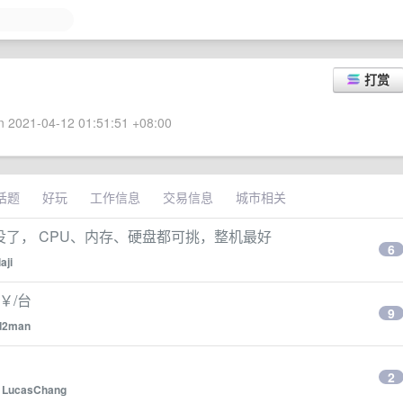
打赏
 2021-04-12 01:51:51 +08:00
话题
好玩
工作信息
交易信息
城市相关
役了， CPU、内存、硬盘都可挑，整机最好
6
aji
1￥/台
9
d2man
2
y
LucasChang