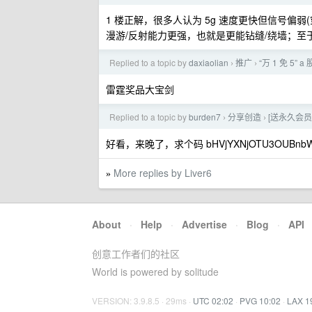
1 楼正解，很多人认为 5g 速度更快但信号偏弱(穿
漫游/反射能力更强，也就是更能钻缝/绕墙；至于
Replied to a topic by
daxiaolian
推广
“万 1 免 5
›
›
雷霆奖品大宝剑
Replied to a topic by
burden7
分享创造
[送永久会员
›
›
好看，来晚了，求个码 bHVjYXNjOTU3OUBnbWF
More replies by Liver6
»
About
·
Help
·
Advertise
·
Blog
·
API
创意工作者们的社区
World is powered by solitude
VERSION: 3.9.8.5 · 29ms ·
UTC 02:02
·
PVG 10:02
·
LAX 1