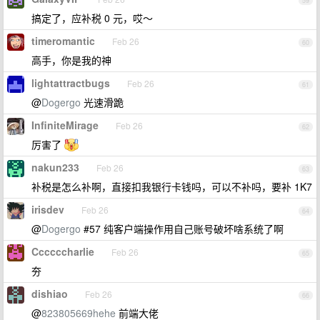
59
搞定了，应补税 0 元，哎～
timeromantic
Feb 26
60
高手，你是我的神
lightattractbugs
Feb 26
61
@
Dogergo
光速滑跪
InfiniteMirage
Feb 26
62
厉害了
nakun233
Feb 26
63
补税是怎么补啊，直接扣我银行卡钱吗，可以不补吗，要补 1K7
irisdev
Feb 26
64
@
Dogergo
#57 纯客户端操作用自己账号破坏啥系统了啊
Ccccccharlie
Feb 26
65
夯
dishiao
Feb 26
66
@
823805669hehe
前端大佬