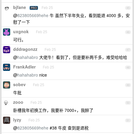
bjfane
Feb 25
PRO
45
@
823805669hehe
牛 虽然下半年失业，看到能退 4000 多，安
慰了一下
uxgnok
Feb 25
46
可行。
dddragonzz
Feb 25
47
@
hahahabro
大佬牛！看到了，但是要补两千多，难受哈哈哈
FrankAdler
Feb 25
48
@
hahahabro
nice
sobev
Feb 25
49
牛批
zooo
Feb 25
50
卧槽我年初换工作，我要补 7000+，我醉了
lyzy
Feb 25
51
@
823805669hehe
#38 牛皮 查到是退税