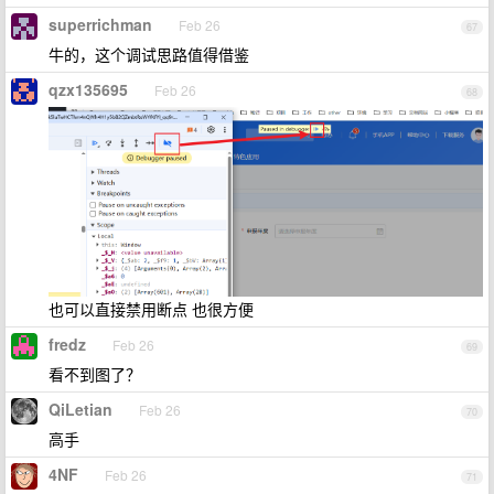
superrichman
Feb 26
67
牛的，这个调试思路值得借鉴
qzx135695
Feb 26
68
也可以直接禁用断点 也很方便
fredz
Feb 26
69
看不到图了？
QiLetian
Feb 26
70
高手
4NF
Feb 26
71