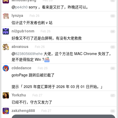
82
@
pe4ch0
sorry ，看来是又拦了，昨晚还可以。
lynzya
Feb 26
83
估计这个开发者也刷 v 站
ni2gub1onm
Feb 26
84
好像又不行了还是白屏啊，有没有大佬救救
abvatous
Feb 26
85
@
823805669hehe
大佬，这个方法在 MAC Chrome 失效了，
是不是得指定 Win ?
c0dedance
Feb 26
86
gotoPage 跳转后被拦截了
提示「 2025 年度汇算将于 2026 年 03 月 01 日开始。」
Yorkzhu
Feb 27
87
已经不行，守方又发力了
zakzheng888
Feb 27
88