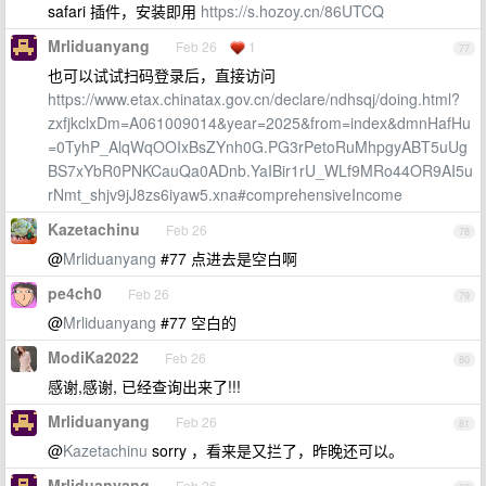
safari 插件，安装即用
https://s.hozoy.cn/86UTCQ
Mrliduanyang
Feb 26
1
77
也可以试试扫码登录后，直接访问
https://www.etax.chinatax.gov.cn/declare/ndhsqj/doing.html?
zxfjkclxDm=A061009014&year=2025&from=index&dmnHafHu
=0TyhP_AlqWqOOIxBsZYnh0G.PG3rPetoRuMhpgyABT5uUg
BS7xYbR0PNKCauQa0ADnb.YaIBir1rU_WLf9MRo44OR9AI5u
rNmt_shjv9jJ8zs6iyaw5.xna#comprehensiveIncome
Kazetachinu
Feb 26
78
@
Mrliduanyang
#77 点进去是空白啊
pe4ch0
Feb 26
79
@
Mrliduanyang
#77 空白的
ModiKa2022
Feb 26
80
感谢,感谢, 已经查询出来了!!!
Mrliduanyang
Feb 26
81
@
Kazetachinu
sorry ，看来是又拦了，昨晚还可以。
Mrliduanyang
Feb 26