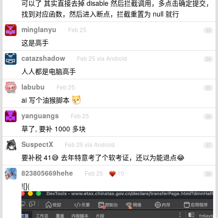
可以了 其实直接去掉 disable 然后拦截调用，多点击确定提交，
找到对应函数，然后进入断点，拦截重置为 null 就行
minglanyu
Feb 25
33
这是高手
catazshadow
Feb 25 via Android
34
人人都是电脑高手
labubu
Feb 25
35
ai 写个油猴脚本
yanguangs
Feb 25
36
草了, 要补 1000 多块
SuspectX
Feb 25 via Android
37
要补税 41😅 去年特意考了个软考证，还以为能退点😂
823805669hehe
Feb 25
10
38
![](