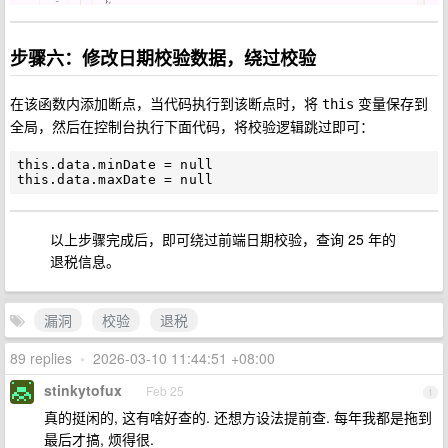
步骤六：修改日期校验数据，绕过校验
在该函数内添加断点，当代码执行到该断点时，将
变量保存到
this
全局，然后在控制台执行下面代码，将校验逻辑跳过即可：
this.data.minDate = null

以上步骤完成后，即可绕过前端日期校验，查询 25 年的
退税信息。
漏洞
校验
退税
89 replies
•
2026-03-10 11:44:51 +08:00
stinkytofux
Feb 25
1
真的挺闲的, 这有啥好查的. 还想方设法提前查. 每年我都是拖到
最后才搞, 烦得很.