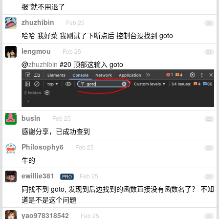
报"就不用退了
zhuzhibin
Feb 25
20
哈哈 我好菜 我刚试了下断点后 控制台没找到 goto
lengmou
Feb 25
21
@
zhuzhibin
#20 顶部这输入 goto
busln
Feb 25
22
感谢分享，已成功查到
Philosophy6
Feb 25
23
牛的
ewillie381
Feb 25
PRO
24
同找不到 goto, 发现到后边找到的函数直接没有函数名了？ 不知
道是不是这个问题
yao978318542
Feb 25
25