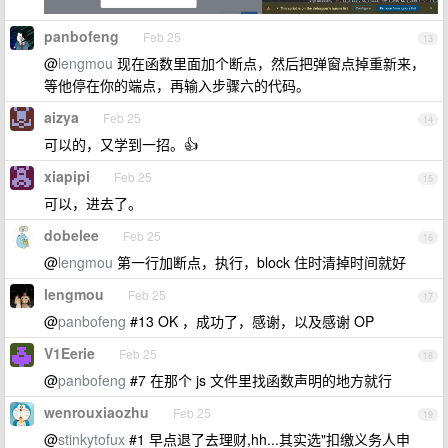
panbofeng
Feb 25
13
@
lengmou
现在函数里面加个断点，然后把弹窗点掉重新来，
等他停在你的端点，再输入步骤六的代码。
aizya
Feb 25
14
可以的，又学到一招。👍
xiapipi
Feb 25
15
可以，进去了。
dobelee
Feb 25
16
@
lengmou
第一行加断点，执行，block 住时清掉时间就好
lengmou
Feb 25
17
@
panbofeng
#13 OK ，成功了，感谢，以及感谢 OP
V1Eerie
Feb 25
18
@
panbofeng
#7 在那个 js 文件里找函数声明的地方就行
wenrouxiaozhu
Feb 25
19
@
stinkytofux
#1 早点退了去理财,hh...其实选"扣缴义务人申