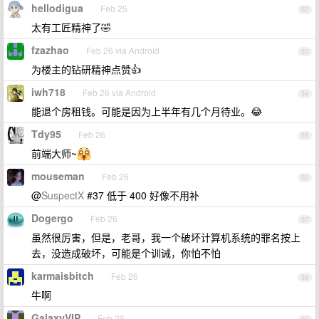
hellodigua
Feb 25
52
太有工匠精神了🤣
fzazhao
Feb 26 via Android
53
为楼主的钻研精神点赞👍
iwh718
Feb 26 via Android
54
能退个房租钱。可能是因为上半年有几个月待业。😂
Tdy95
Feb 26
55
前端大师~
mouseman
Feb 26
56
@
SuspectX
#37 低于 400 好像不用补
Dogergo
Feb 26
57
虽然很厉害，但是，老哥，我一个破坏计算机系统的罪名按上
去，没造成破坏，可能是个训诫，你怕不怕
karmaisbitch
Feb 26
58
牛啊
GalaxyVIP
Feb 26