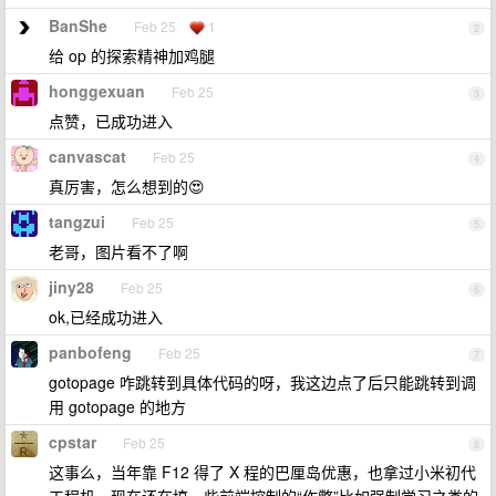
BanShe
Feb 25
1
2
给 op 的探索精神加鸡腿
honggexuan
Feb 25
3
点赞，已成功进入
canvascat
Feb 25
4
真厉害，怎么想到的😍
tangzui
Feb 25
5
老哥，图片看不了啊
jiny28
Feb 25
6
ok,已经成功进入
panbofeng
Feb 25
7
gotopage 咋跳转到具体代码的呀，我这边点了后只能跳转到调
用 gotopage 的地方
cpstar
Feb 25
8
这事么，当年靠 F12 得了 X 程的巴厘岛优惠，也拿过小米初代
工程机，现在还在搞一些前端控制的“作弊”比如强制学习之类的