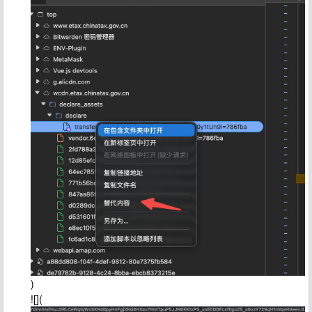
)
![](