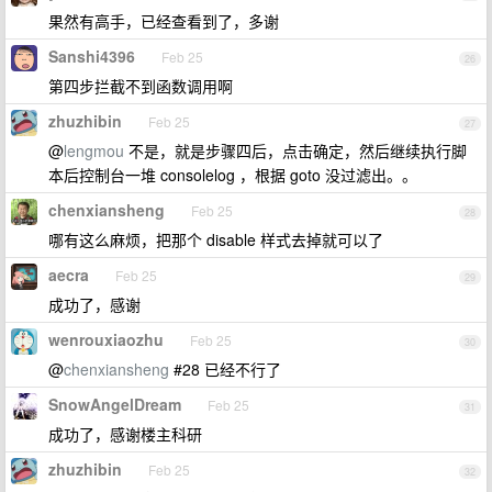
果然有高手，已经查看到了，多谢
Sanshi4396
Feb 25
26
第四步拦截不到函数调用啊
zhuzhibin
Feb 25
27
@
lengmou
不是，就是步骤四后，点击确定，然后继续执行脚
本后控制台一堆 consolelog ，根据 goto 没过滤出。。
chenxiansheng
Feb 25
28
哪有这么麻烦，把那个 disable 样式去掉就可以了
aecra
Feb 25
29
成功了，感谢
wenrouxiaozhu
Feb 25
30
@
chenxiansheng
#28 已经不行了
SnowAngelDream
Feb 25
31
成功了，感谢楼主科研
zhuzhibin
Feb 25
32