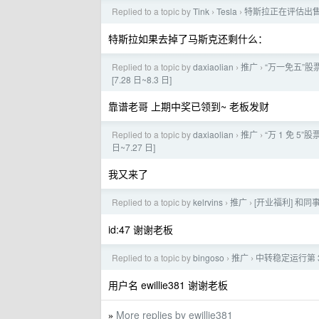
Replied to a topic by
Tink
Tesla
特斯拉正在评估出售中
›
›
特斯拉如果去掉了马斯克还剩什么：
Replied to a topic by
daxiaolian
推广
“万一免五”股票
›
›
[7.28 日~8.3 日]
靠谱老哥 上期中奖已领到~ 老板发财
Replied to a topic by
daxiaolian
推广
“万 1 免 5”
›
›
日~7.27 日]
我又来了
Replied to a topic by
kelrvins
推广
[开业福利] 和同事搭
›
›
id:47 谢谢老板
Replied to a topic by
bingoso
推广
中转稳定运行第 3 
›
›
用户名 ewillie381 谢谢老板
More replies by ewillie381
»