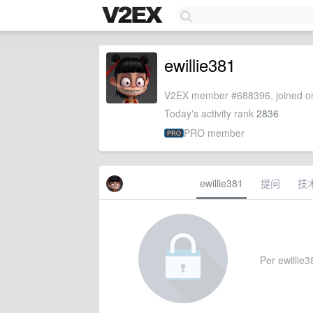
ewillie381
V2EX member #688396, joined on
Today's activity rank
2836
PRO member
PRO
ewillie381
提问
技
Per ewillie38