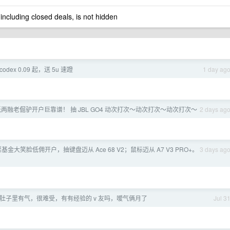
 including closed deals, is not hidden
dex 0.09 起，送 5u 速蹬
1 day ag
低两融老倔驴开户巨靠谱！ 抽 JBL GO4 动次打次～动次打次～动次打次～
2 days ag
”股票基金大笑脸低佣开户，抽键盘迈从 Ace 68 V2；鼠标迈从 A7 V3 PRO+。
3 days ag
肚子里有气，很难受，有有经验的 v 友吗，嗳气俩月了
Jul 3