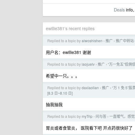
Deals
info,
ewillie381's recent replies
Replied to a topic by
aiwoshishen
推广
推广中转站 co
›
›
用户名：ewillie381 谢谢
Replied to a topic by
laojuelv
推广
“万一免五”低佣
›
›
希望中一只。。。
Replied to a topic by
daxiaolian
推广
“万 1 免 5
›
›
[8.3 日~8.10 日]
抽我抽我
Replied to a topic by
myTrip
问与答
一直嗳气，感觉
›
›
胃炎或者食管炎， 医院看下吧 开点药很快好了