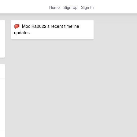
Home
Sign Up
Sign In
ModiKa2022's recent timeline
updates