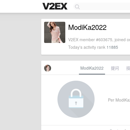
ModiKa2022
V2EX member #603675, joined on
Today's activity rank
11885
ModiKa2022
提问
Per ModiKa20