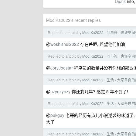
Deals
info,
ModiKa2022's recent replies
Replied to a topic by
ModiKa2022
问与答
也许空间
›
›
@
woshishui2022
存在差距, 希望他们加油
Replied to a topic by
ModiKa2022
问与答
也许空间
›
›
@
JoryJoestar
程序员的数量并没有你想的那么
Replied to a topic by
ModiKa2022
生活
大家各自的
›
›
@
nzynzynzy
你还剩几年? 感觉 5 年不到了!
Replied to a topic by
ModiKa2022
生活
大家各自的
›
›
@
pukguy
老哥的经历有点儿小说逆袭的味道了, 
大了
Replied to a topic by
ModiKa2022
生活
大家各自的
›
›