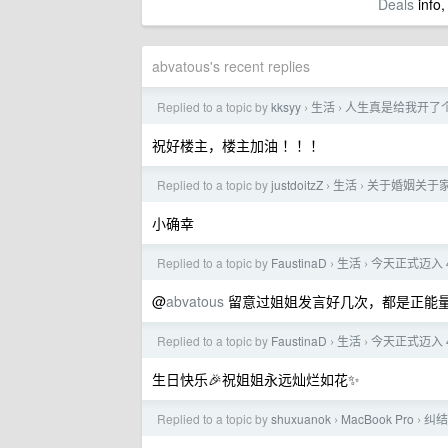
Deals
info,
abvatous's recent replies
Replied to a topic by
kksyy
生活
人生真是给我开了个
›
›
祝好楼主，楼主加油 ！！！
Replied to a topic by
justdoitzZ
生活
关于婚姻关于
›
›
小确幸
Replied to a topic by
FaustinaD
生活
今天正式迈入 
›
›
@
abvatous
留意过姐姐发言好几次，都是正能量
Replied to a topic by
FaustinaD
生活
今天正式迈入 
›
›
生日快乐🎉祝姐姐永远灿烂如花✨
Replied to a topic by
shuxuanok
MacBook Pro
纠结
›
›