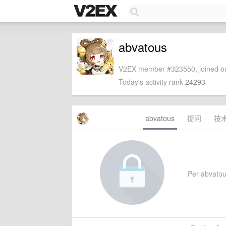
abvatous
V2EX member #323550, joined on
Today's activity rank
24293
abvatous
提问
技
Per abvatous