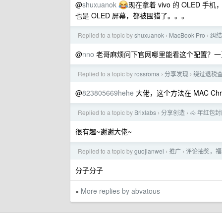
@
shuxuanok
现在拿着 vivo 的 OLED
也是 OLED 屏幕，都被围猎了。。。
Replied to a topic by
shuxuanok
MacBook Pro
纠结
›
›
@
nno
老哥麻烦问下官网哪里能看这个配置？一直想
Replied to a topic by
rossroma
分享发现
绕过退税
›
›
@
823805669hehe
大佬，这个方法在 MAC Chr
Replied to a topic by
Brixlabs
分享创造
🐴 年红包封
›
›
很有趣~谢谢大佬~
Replied to a topic by
guojianwei
推广
评论抽奖，福
›
›
分子分子
More replies by abvatous
»