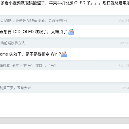
 手机，多看小视频就眼镜酸涩了，苹果手机也是 OLED 了。。。现在就想着电
买 M5Pro 还是等 M6Pro 更新，会改模具吗？
Mar 2
要 LCD ,OLED 瞎眼了，太难顶了
查询前端校验方法
Feb 2
ome 失效了，是不是得指定 Win ?
面领取 | 新年不“抓马”，放自己一“马”！
Feb 1
利第三天，五常大米
Feb 