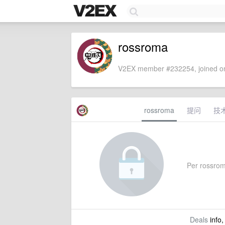
rossroma
V2EX member #232254, joined on
rossroma
提问
技
Per rossroma
Deals
info,