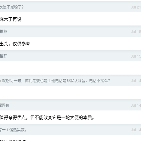
次是不是稳了？
Jul 2
麻木了再说
求推荐
Jul 1
0 出头，仅供参考
求推荐
Jul 1
就想问一句，你们老婆也是上班电话是都默认静音，电话不接么？
Jul 1
›
完评价
Jul 1
值得夸得优点，但不能改变它是一坨大便的本质。
有一个慢热集数。
Jul 1