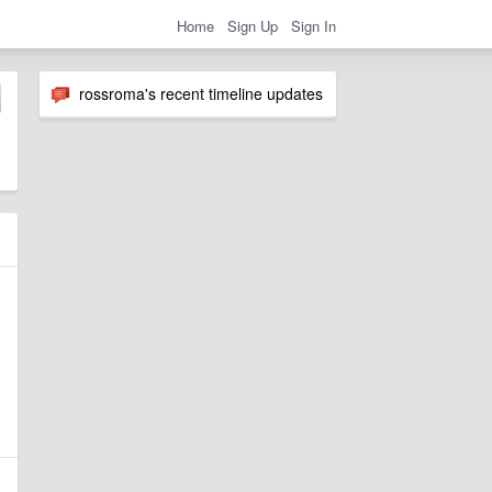
Home
Sign Up
Sign In
rossroma's recent timeline updates