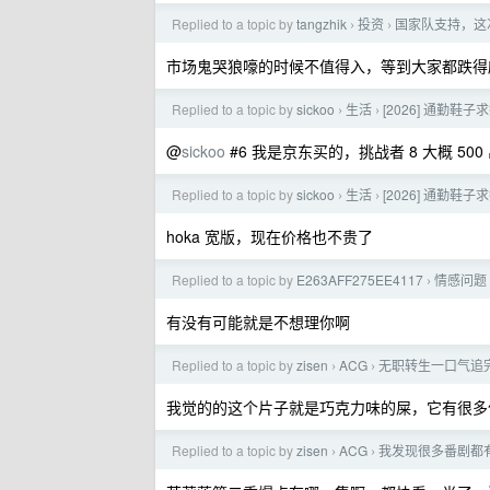
Replied to a topic by
tangzhik
投资
国家队支持，这
›
›
市场鬼哭狼嚎的时候不值得入，等到大家都跌得
Replied to a topic by
sickoo
生活
[2026] 通勤鞋子
›
›
@
sickoo
#6 我是京东买的，挑战者 8 大概 50
Replied to a topic by
sickoo
生活
[2026] 通勤鞋子
›
›
hoka 宽版，现在价格也不贵了
Replied to a topic by
E263AFF275EE4117
情感问题
›
有没有可能就是不想理你啊
Replied to a topic by
zisen
ACG
无职转生一口气追
›
›
我觉的的这个片子就是巧克力味的屎，它有很多
Replied to a topic by
zisen
ACG
我发现很多番剧都
›
›