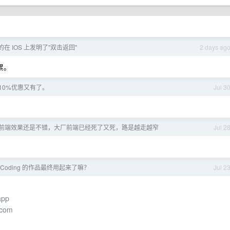
在 IOS 上发明了"双击返回"
2 days ag
累。
10%优惠又有了。
Jul 3
3，前端效果还是不错，大厂前端已经死了又死，路是越走越窄
Jul 2
beCoding 的作品最终用起来了嘛？
Jul 2
app
.com