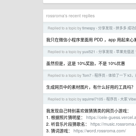
rossroma's recent replies
Replied to a topic by
timespy
分享发现
拼多多 成功的
›
›
我只在微信小程序里面用 PDD ，app 用起来心
Replied to a topic by
yuxi521
分享发现
苹果充值送 
›
›
虽然但是，这是 10%奖励，不是 10%优惠
Replied to a topic by
Tom7
程序员
体验了一下 k
›
›
生成网页中的素材图片，有什么好用的工具吗？
Replied to a topic by
squirrel7105
程序员
大家 Vi
›
›
我发现自己特别喜欢做猜猜类的网页小游戏：
1. 根据照片猜明星：
https://cele-guess.vercel.
2. 听音乐片段猜歌名：
https://music.rossroma
3. 猜词游戏：
https://word.rossroma.com/